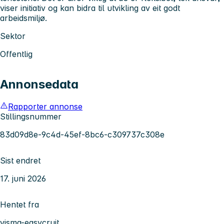
viser initiativ og kan bidra til utvikling av eit godt
arbeidsmiljø.
Sektor
Offentlig
Annonsedata
Rapporter annonse
Stillingsnummer
83d09d8e-9c4d-45ef-8bc6-c309737c308e
Sist endret
17. juni 2026
Hentet fra
visma-easycruit