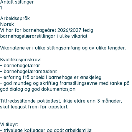
Antall stillinger
1
Arbeidsspråk
Norsk
Vi har
for barnehageåret 2026/2027
ledig
barnehagelærarstillingar i ulike vikariat
Vikariatene er i ulike stillingsomfang og av ulike lengder.
Kvalifikasjonskrav:
- barnehagelærar
- barnehagelærarstudent
- erfaring frå arbeid i barnehage er ønskjeleg
- god muntleg og skriftleg framstillingsevne med tanke på
god dialog og god dokumentasjon
Tilfredsstillande politiattest, ikkje eldre enn 3 månader,
skal leggast fram før oppstart.
Vi tilbyr:
- trivelege kollegaer og godt arbeidsmiljø