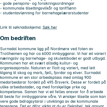
- gode pensjons- og forsikringsordningar
- kommunale tilsettingsvilkår og tarifflønn
- studentavlønning for barnehagelærarstudentar
Link til søknadsskjema:
Søk her
Om bedriften
Surnadal kommune ligg på Nordmøre ved foten av
Trollheimen og har ca 6000 innbyggjarar. Vi har eit variert
næringsliv og barnehage- og skuletilbodet er godt utbygd.
Kommunen har eit svært allsidig kultur- og
organisasjonsliv. Naturen er flott og variert, med lett
tilgang til skog og mark, fjell, fjordar og elver. Surnadal
kommune er ein stor arbeidsplass med omlag 900
medarbeidarar fordelt på 495 årsverk. Desse er fordelt på
ulike arbeidsstader, og med forskjellige yrke og
kompetanse. Saman har vi eit felles ansvar for å arbeide
til beste for innbyggarane våre. Vi ønskjer tilsette som kan
vere gode bidragsytarar i utviklinga av dei kommunale
tenestene. Det er difor viktig at du er fleksibel, tek ansvar,