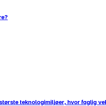
re?
tørste teknologimiljøer, hvor faglig vek