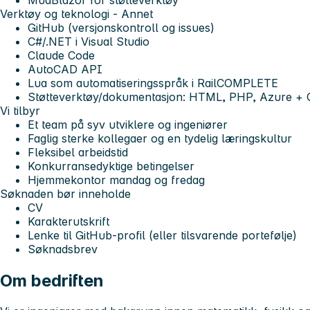
MudBlazor for støtteverktøy
Verktøy og teknologi - Annet
GitHub (versjonskontroll og issues)
C#/.NET i Visual Studio
Claude Code
AutoCAD API
Lua som automatiseringsspråk i RailCOMPLETE
Støtteverktøy/dokumentasjon: HTML, PHP, Azure + 
Vi tilbyr
Et team på syv utviklere og ingeniører
Faglig sterke kollegaer og en tydelig læringskultur
Fleksibel arbeidstid
Konkurransedyktige betingelser
Hjemmekontor mandag og fredag
Søknaden bør inneholde
CV
Karakterutskrift
Lenke til GitHub-profil (eller tilsvarende portefølje)
Søknadsbrev
Om bedriften