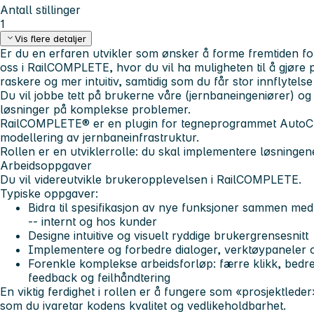
Antall stillinger
1
Vis flere detaljer
Er du en erfaren utvikler som ønsker å forme fremtiden fo
oss i RailCOMPLETE, hvor du vil ha muligheten til å gjøre
raskere og mer intuitiv, samtidig som du får stor innflytelse
Du vil jobbe tett på brukerne våre (jernbaneingeniører) og f
løsninger på komplekse problemer.
RailCOMPLETE® er en plugin for tegneprogrammet AutoCAD,
modellering av jernbaneinfrastruktur.
Rollen er en utviklerrolle: du skal implementere løsningen
Arbeidsoppgaver
Du vil videreutvikle brukeropplevelsen i RailCOMPLETE.
Typiske oppgaver:
Bidra til spesifikasjon av nye funksjoner sammen med
-- internt og hos kunder
Designe intuitive og visuelt ryddige brukergrensesnitt
Implementere og forbedre dialoger, verktøypaneler
Forenkle komplekse arbeidsforløp: færre klikk, bedre
feedback og feilhåndtering
En viktig ferdighet i rollen er å fungere som «prosjektlede
som du ivaretar kodens kvalitet og vedlikeholdbarhet.