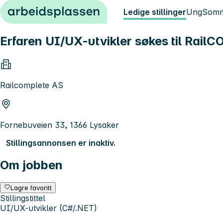
Hopp til innhold
Ledige stillinger
Ung
Somm
Erfaren UI/UX-utvikler søkes til Rai
Railcomplete AS
Fornebuveien 33, 1366 Lysaker
Stillingsannonsen er inaktiv.
Om jobben
Lagre favoritt
Stillingstittel
UI/UX-utvikler (C#/.NET)