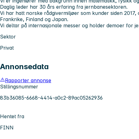
Vi er ingeniører med bakgrunn innen matematikk, fysikk og
Daglig leder har 30 års erfaring fra jernbanesektoren.
Vi har hatt norske rådgivermiljøer som kunder siden 2017, 
Frankrike, Finland og Japan.
Vi deltar på internasjonale messer og holder demoer for j
Sektor
Privat
Annonsedata
Rapporter annonse
Stillingsnummer
83b36085-6668-4414-a0c2-89ac05262936
Hentet fra
FINN