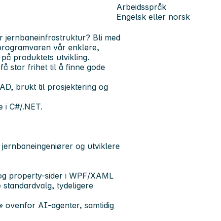
Arbeidsspråk
Engelsk eller norsk
r jernbaneinfrastruktur? Bli med
 programvaren vår enklere,
 på produktets utvikling.
å stor frihet til å finne gode
 brukt til prosjektering og
e i C#/.NET.
 jernbaneingeniører og utviklere
 og property-sider i WPF/XAML
 standardvalg, tydeligere
r» ovenfor AI-agenter, samtidig