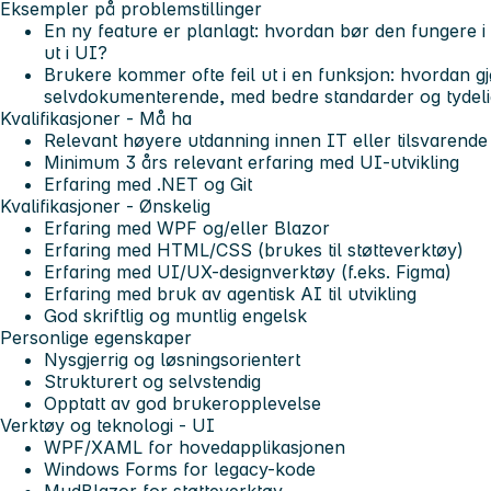
Eksempler på problemstillinger
En ny feature er planlagt: hvordan bør den fungere i
ut i UI?
Brukere kommer ofte feil ut i en funksjon: hvordan gj
selvdokumenterende, med bedre standarder og tydeli
Kvalifikasjoner - Må ha
Relevant høyere utdanning innen IT eller tilsvarende
Minimum 3 års relevant erfaring med UI-utvikling
Erfaring med .NET og Git
Kvalifikasjoner - Ønskelig
Erfaring med WPF og/eller Blazor
Erfaring med HTML/CSS (brukes til støtteverktøy)
Erfaring med UI/UX-designverktøy (f.eks. Figma)
Erfaring med bruk av agentisk AI til utvikling
God skriftlig og muntlig engelsk
Personlige egenskaper
Nysgjerrig og løsningsorientert
Strukturert og selvstendig
Opptatt av god brukeropplevelse
Verktøy og teknologi - UI
WPF/XAML for hovedapplikasjonen
Windows Forms for legacy-kode