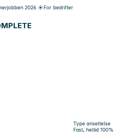
erjobben
2026
☀️
For bedrifter
lCOMPLETE
Type ansettelse
Fast, heltid 100%