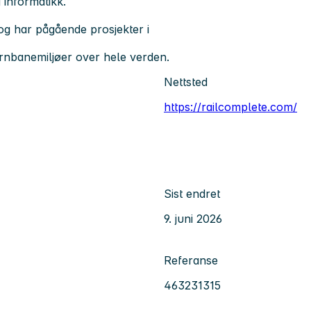
 informatikk.
og har pågående prosjekter i
ernbanemiljøer over hele verden.
Nettsted
https://railcomplete.com/
Sist endret
9. juni 2026
Referanse
463231315