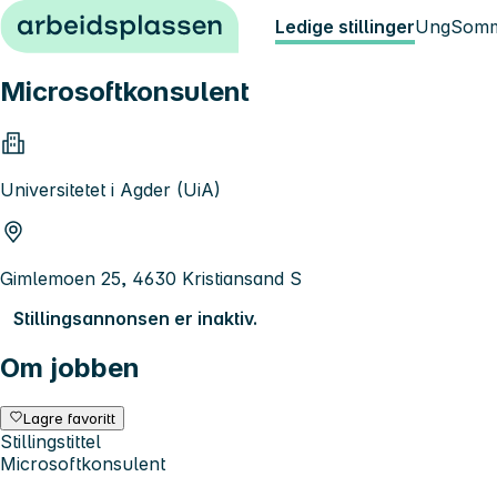
Hopp til innhold
Ledige stillinger
Ung
Somm
Microsoftkonsulent
Universitetet i Agder (UiA)
Gimlemoen 25, 4630 Kristiansand S
Stillingsannonsen er inaktiv.
Om jobben
Lagre favoritt
Stillingstittel
Microsoftkonsulent