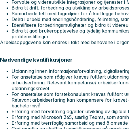
Forvalte og videreutvikle integrasjoner og tjenester 
Bidra til drift, forbedring og utvikling av arbeidsprose
Samarbeide tett med fagmiljøer for å kartlegge behov
Delta i arbeid med endringshåndtering, feilretting, s
Identifisere forbedringsmuligheter og bidra til videreu
Bidra til god brukeropplevelse og tydelig kommunikasj
problemstillinger
Arbeidsoppgavene kan endres i takt med behovene i organ
Nødvendige kvalifikasjoner
Utdanning innen informasjonsforvaltning, digitalisering
For ansettelse som rådgiver kreves fullført utdannin
arbeidserfaring. Relevant kompetanse/ arbeidserfari
utdanningskravet
For ansettelse som førstekonsulent kreves fullført u
Relevant arbeidserfaring kan kompensere for kravet
bachelornivå
Erfaring med forvaltning og/eller utvikling av digitale 
Erfaring med Microsoft 365, særlig Teams, som samh
Erfaring med tverrfaglig samarbeid og med å omsette 
God muntlig og skriftlig fremstillingsevne på norsk o