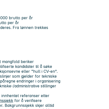
 000 brutto per år
utto per år
rderes. Fra lønnen trekkes
at mangfold beriker
fiserte kandidater til å søke
ksjonsevne eller “hull i CV-en".
slinjer som gjelder for tekniske
å påregne endringer i organisering
iske-/administrative stillinger
li innhentet referanser etter
nssjekk
for å verifisere
. Bakgrunnssjekk skjer alltid