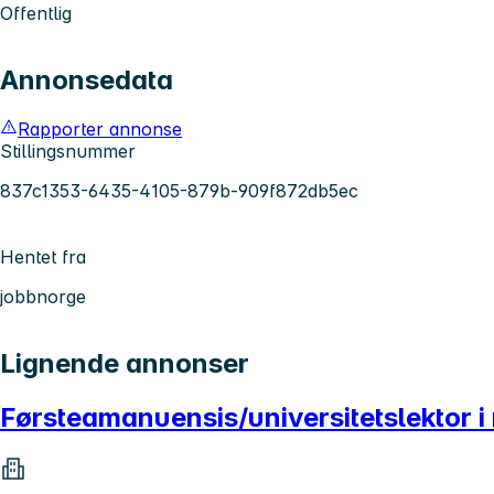
Offentlig
Annonsedata
Rapporter annonse
Stillingsnummer
837c1353-6435-4105-879b-909f872db5ec
Hentet fra
jobbnorge
Lignende annonser
Førsteamanuensis/universitetslektor 