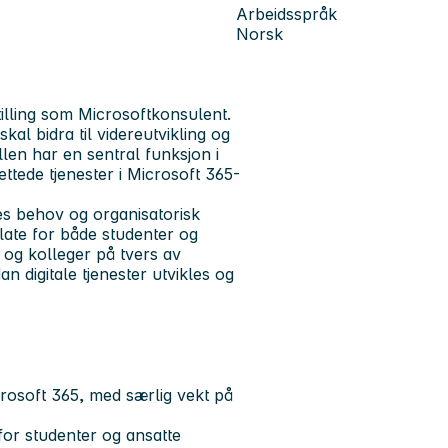
Arbeidsspråk
Norsk
tilling som Microsoftkonsulent.
kal bidra til videreutvikling og
len har en sentral funksjon i
ettede tjenester i Microsoft 365-
es behov og organisatorisk
sflate for både studenter og
 og kolleger på tvers av
n digitale tjenester utvikles og
crosoft 365, med særlig vekt på
 for studenter og ansatte