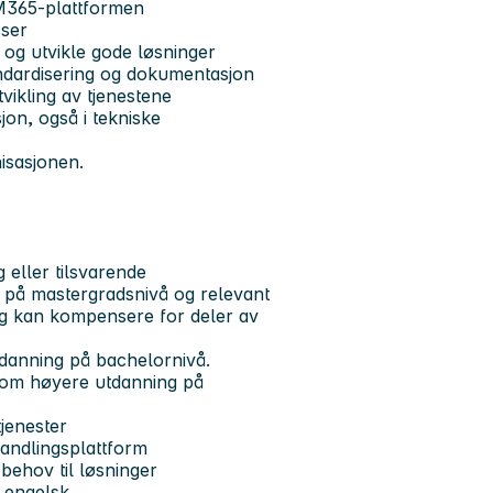
i M365-plattformen
sser
 og utvikle gode løsninger
tandardisering og dokumentasjon
tvikling av tjenestene
on, også i tekniske
isasjonen.
 eller tilsvarende
g på mastergradsnivå og relevant
ng kan kompensere for deler av
tdanning på bachelornivå.
 om høyere utdanning på
tjenester
andlingsplattform
behov til løsninger
g engelsk