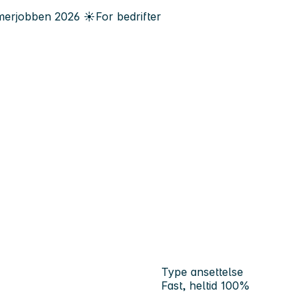
erjobben
2026
☀️
For bedrifter
Type ansettelse
Fast, heltid 100%