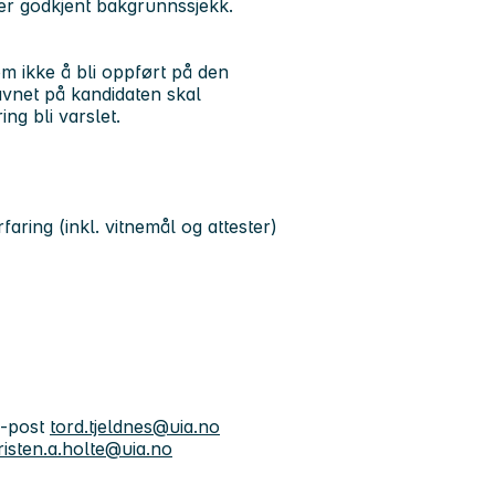
ter godkjent bakgrunnssjekk.
om ikke å bli oppført på den
navnet på kandidaten skal
ing bli varslet.
ing (inkl. vitnemål og attester)
 e-post
tord.tjeldnes@uia.no
risten.a.holte@uia.no