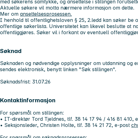
med søkerens samtykke, og ansettelse i stillingen forutset
Aktuelle søkere vil motta nærmere informasjon om dette.
Mer om
ansettelsesprosessen.
I henhold til offentlighetsloven § 25, 2.ledd kan søker be 
offentlige søkerlista. Universitetet kan likevel beslutte at 
offentliggjøres. Søker vil i forkant av eventuell offentliggjør
Søknad
Søknaden og nødvendige opplysninger om utdanning og erfar
sendes elektronisk, benytt linken "
Søk stillingen
".
Søknadsfrist: 31.07.26
Kontaktinformasjon
For spørsmål om stillingen:
• IT-direktør Tord Tjeldnes, tlf. 38 14 17 94 / 416 81 410,
• Seksjonsleder, Christen Holte, tlf. 38 14 21 72, e-post
ch
For spørsmål om søknadsprosessen: