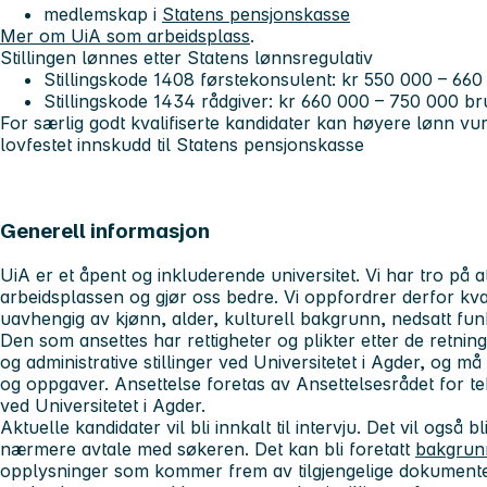
medlemskap i
Statens pensjonskasse
Mer om UiA som arbeidsplass
.
Stillingen lønnes etter Statens lønnsregulativ
Stillingskode 1408 førstekonsulent: kr 550 000 – 660
Stillingskode 1434 rådgiver: kr 660 000 – 750 000 br
For særlig godt kvalifiserte kandidater kan høyere lønn vu
lovfestet innskudd til Statens pensjonskasse
Generell informasjon
UiA er et åpent og inkluderende universitet. Vi har tro på 
arbeidsplassen og gjør oss bedre. Vi oppfordrer derfor kvali
uavhengig av kjønn, alder, kulturell bakgrunn, nedsatt fun
Den som ansettes har rettigheter og plikter etter de retning
og administrative stillinger ved Universitetet i Agder, og m
og oppgaver. Ansettelse foretas av Ansettelsesrådet for tekn
ved Universitetet i Agder.
Aktuelle kandidater vil bli innkalt til intervju. Det vil også b
nærmere avtale med søkeren. Det kan bli foretatt
bakgrun
opplysninger som kommer frem av tilgjengelige dokumenter