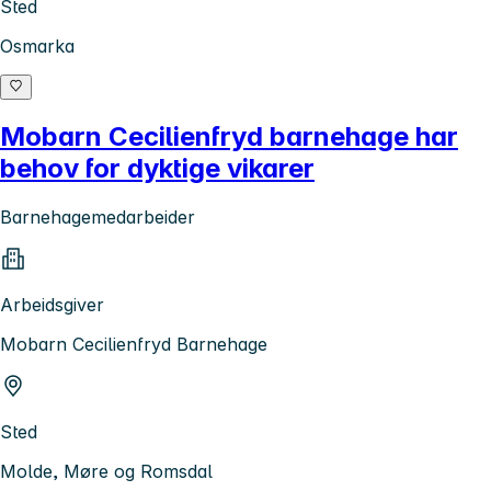
Sted
Osmarka
Mobarn Cecilienfryd barnehage har
behov for dyktige vikarer
Barnehagemedarbeider
Arbeidsgiver
Mobarn Cecilienfryd Barnehage
Sted
Molde, Møre og Romsdal