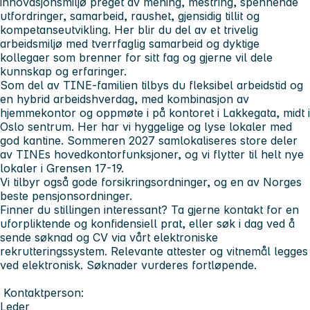
innovasjonsmiljø preget av mening, mestring, spennende
utfordringer, samarbeid, raushet, gjensidig tillit og
kompetanseutvikling. Her blir du del av et trivelig
arbeidsmiljø med tverrfaglig samarbeid og dyktige
kollegaer som brenner for sitt fag og gjerne vil dele
kunnskap og erfaringer.
Som del av TINE-familien tilbys du fleksibel arbeidstid og
en hybrid arbeidshverdag, med kombinasjon av
hjemmekontor og oppmøte i på kontoret i Lakkegata, midt i
Oslo sentrum. Her har vi hyggelige og lyse lokaler med
god kantine. Sommeren 2027 samlokaliseres store deler
av TINEs hovedkontorfunksjoner, og vi flytter til helt nye
lokaler i Grensen 17-19.
Vi tilbyr også gode forsikringsordninger, og en av Norges
beste pensjonsordninger.
Finner du stillingen interessant? Ta gjerne kontakt for en
uforpliktende og konfidensiell prat, eller søk i dag ved å
sende søknad og CV via vårt elektroniske
rekrutteringssystem. Relevante attester og vitnemål legges
ved elektronisk. Søknader vurderes fortløpende.
Kontaktperson:
Leder