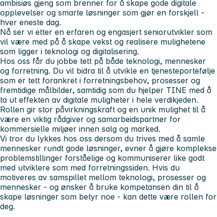
ambisiøs gjeng som brenner for å skape gode digitale
opplevelser og smarte løsninger som gjør en forskjell -
hver eneste dag.
Nå ser vi etter en erfaren og engasjert
seniorutvikler
som
vil være med på å skape vekst og realisere mulighetene
som ligger i teknologi og digitalisering.
Hos oss får du jobbe tett på både
teknologi
,
mennesker
og
forretning
. Du vil bidra til å utvikle en tjenesteportefølje
som er tett forankret i forretningsbehov, prosesser og
fremtidige målbilder, samtidig som du hjelper TINE med å
ta ut effekten av digitale muligheter i hele verdikjeden.
Rollen gir
stor påvirkningskraft
og en unik mulighet til å
være en viktig rådgiver og samarbeidspartner for
kommersielle miljøer innen salg og marked.
Vi tror du lykkes hos oss dersom du trives med å samle
mennesker rundt
gode løsninger
, evner å gjøre komplekse
problemstillinger forståelige
og kommuniserer like godt
med utviklere som med forretningssiden. Hvis du
motiveres av samspillet mellom teknologi, prosesser og
mennesker - og ønsker å bruke kompetansen din til å
skape løsninger som betyr noe - kan dette være rollen for
deg.