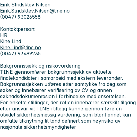
Eirik Stridsklev Nilsen
Eirik.Stridsklev.Nilsen@tine.no
(0047) 93026558
Kontaktperson:
HR
Kine Lind
Kine.Lind@tine.no
(0047) 93499235
Bakgrunnssjekk og risikovurdering
TINE gjennomfører bakgrunnssjekk av aktuelle
finalekandidater i samarbeid med ekstern leverandør.
Bakgrunnssjekken utføres etter samtykke fra deg som
søker og innebærer verifisering av CV og annen
søknadsdokumentasjon i forbindelse med ansettelsen.
For enkelte stillinger, der rollen innebærer særskilt tilgang
eller ansvar vil TINE i tillegg kunne gjennomføre en
utvidet sikkerhetsmessig vurdering, som blant annet kan
omfatte tilknytning til land definert som høyrisiko av
nasjonale sikkerhetsmyndigheter