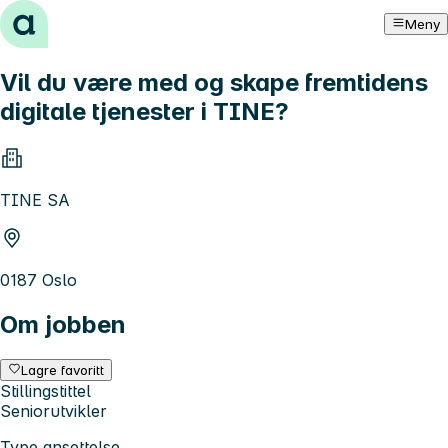
Hopp til innhold
Meny
Vil du være med og skape fremtidens
digitale tjenester i TINE?
TINE SA
0187 Oslo
Om jobben
Lagre favoritt
Stillingstittel
Seniorutvikler
Type ansettelse