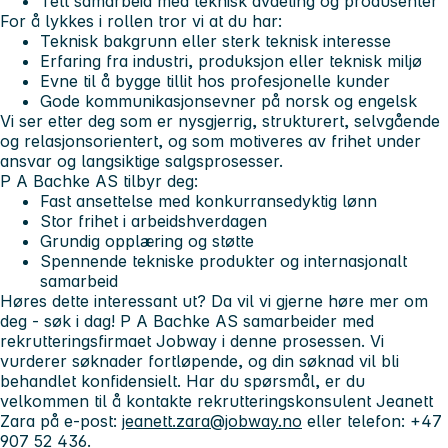
Tett samarbeid med teknisk avdeling og produsenter
For å lykkes i rollen tror vi at du har:
Teknisk bakgrunn eller sterk teknisk interesse
Erfaring fra industri, produksjon eller teknisk miljø
Evne til å bygge tillit hos profesjonelle kunder
Gode kommunikasjonsevner på norsk og engelsk
Vi ser etter deg som er nysgjerrig, strukturert, selvgående
og relasjonsorientert, og som motiveres av frihet under
ansvar og langsiktige salgsprosesser.
P A Bachke AS tilbyr deg:
Fast ansettelse med konkurransedyktig lønn
Stor frihet i arbeidshverdagen
Grundig opplæring og støtte
Spennende tekniske produkter og internasjonalt
samarbeid
Høres dette interessant ut? Da vil vi gjerne høre mer om
deg - søk i dag!
P A Bachke AS samarbeider med
rekrutteringsfirmaet Jobway i denne prosessen. Vi
vurderer søknader fortløpende, og din søknad vil bli
behandlet konfidensielt. Har du spørsmål, er du
velkommen til å kontakte rekrutteringskonsulent Jeanett
Zara på e-post:
jeanett.zara@jobway.no
eller telefon: +47
907 52 436.