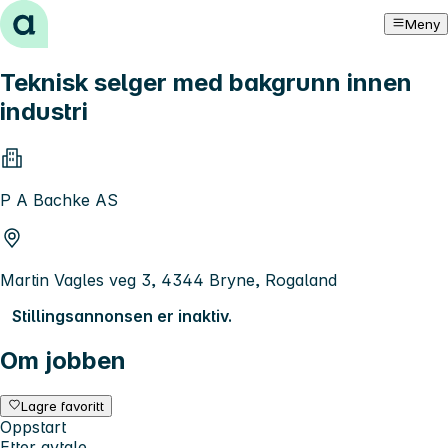
Hopp til innhold
Meny
Teknisk selger med bakgrunn innen
industri
P A Bachke AS
Martin Vagles veg 3, 4344 Bryne, Rogaland
Stillingsannonsen er inaktiv.
Om jobben
Lagre favoritt
Oppstart
Etter avtale