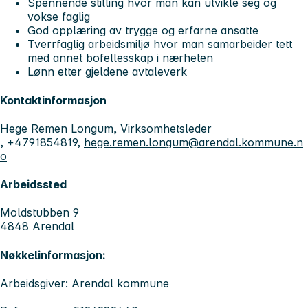
Spennende stilling hvor man kan utvikle seg og
vokse faglig
God opplæring av trygge og erfarne ansatte
Tverrfaglig arbeidsmiljø hvor man samarbeider tett
med annet bofellesskap i nærheten
Lønn etter gjeldene avtaleverk
Kontaktinformasjon
Hege Remen Longum, Virksomhetsleder
, +4791854819,
hege.remen.longum@arendal.kommune.n
o
Arbeidssted
Moldstubben 9
4848 Arendal
Nøkkelinformasjon:
Arbeidsgiver: Arendal kommune