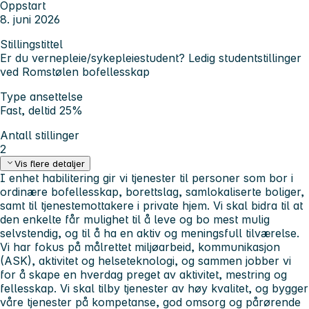
Oppstart
8. juni 2026
Stillingstittel
Er du vernepleie/sykepleiestudent? Ledig studentstillinger
ved Romstølen bofellesskap
Type ansettelse
Fast, deltid 25%
Antall stillinger
2
Vis flere detaljer
I enhet habilitering gir vi tjenester til personer som bor i
ordinære bofellesskap, borettslag, samlokaliserte boliger,
samt til tjenestemottakere i private hjem. Vi skal bidra til at
den enkelte får mulighet til å leve og bo mest mulig
selvstendig, og til å ha en aktiv og meningsfull tilværelse.
Vi har fokus på målrettet miljøarbeid, kommunikasjon
(ASK), aktivitet og helseteknologi, og sammen jobber vi
for å skape en hverdag preget av aktivitet, mestring og
fellesskap. Vi skal tilby tjenester av høy kvalitet, og bygger
våre tjenester på kompetanse, god omsorg og pårørende