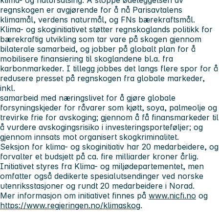
regnskogen er avgjørende for å nå Parisavtalens
klimamål, verdens naturmål, og FNs bærekraftsmål.
Klima- og skoginitiativet støtter regnskoglands politikk for
bærekraftig utvikling som tar vare på skogen gjennom
bilaterale samarbeid, og jobber på globalt plan for å
mobilisere finansiering til skoglandene bl.a. fra
karbonmarkeder. I tillegg jobbes det langs flere spor for å
redusere presset på regnskogen fra globale markeder,
inkl.
samarbeid med næringslivet for å gjøre globale
forsyningskjeder for råvarer som kjøtt, soya, palmeolje og
trevirke frie for avskoging; gjennom å få finansmarkeder til
å vurdere avskogingsrisiko i investeringsporteføljer; og
gjennom innsats mot organisert skogkriminalitet.
Seksjon for klima- og skoginitiativ har 20 medarbeidere, og
forvalter et budsjett på ca. fire milliarder kroner årlig.
Initiativet styres fra Klima- og miljødepartementet, men
omfatter også dedikerte spesialutsendinger ved norske
utenriksstasjoner og rundt 20 medarbeidere i Norad.
Mer informasjon om initiativet finnes på
www.nicfi.no
og
https://www.regjeringen.no/klimaskog
.