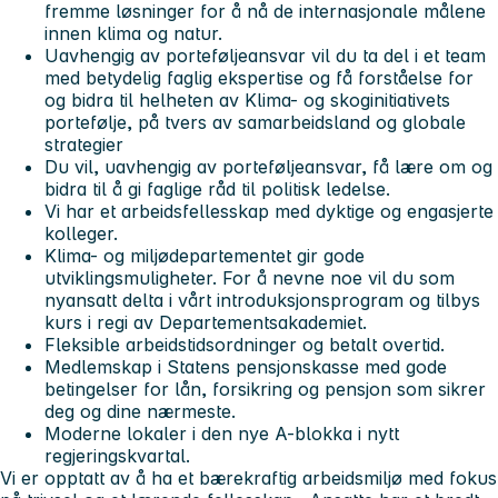
fremme løsninger for å nå de internasjonale målene
innen klima og natur.
Uavhengig av porteføljeansvar vil du ta del i et team
med betydelig faglig ekspertise og få forståelse for
og bidra til helheten av Klima- og skoginitiativets
portefølje, på tvers av samarbeidsland og globale
strategier
Du vil, uavhengig av porteføljeansvar, få lære om og
bidra til å gi faglige råd til politisk ledelse.
Vi har et arbeidsfellesskap med dyktige og engasjerte
kolleger.
Klima- og miljødepartementet gir gode
utviklingsmuligheter. For å nevne noe vil du som
nyansatt delta i vårt introduksjonsprogram og tilbys
kurs i regi av Departementsakademiet.
Fleksible arbeidstidsordninger og betalt overtid.
Medlemskap i Statens pensjonskasse med gode
betingelser for lån, forsikring og pensjon som sikrer
deg og dine nærmeste.
Moderne lokaler i den nye A-blokka i nytt
regjeringskvartal.
Vi er opptatt av å ha et bærekraftig arbeidsmiljø med fokus