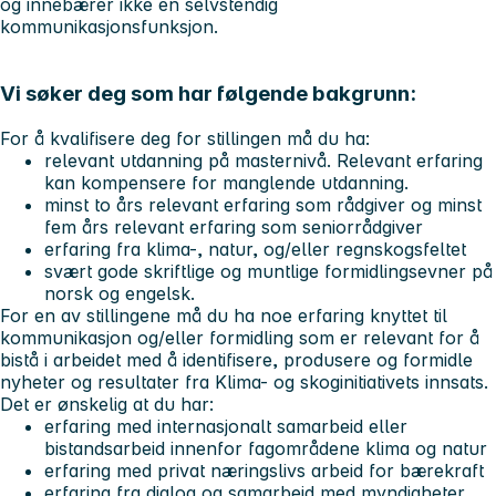
og innebærer ikke en selvstendig
kommunikasjonsfunksjon.
Vi søker deg som har følgende bakgrunn:
For å kvalifisere deg for stillingen må du ha:
relevant utdanning på masternivå. Relevant erfaring
kan kompensere for manglende utdanning.
minst to års relevant erfaring som rådgiver og minst
fem års relevant erfaring som seniorrådgiver
erfaring fra klima-, natur, og/eller regnskogsfeltet
svært gode skriftlige og muntlige formidlingsevner på
norsk og engelsk.
For en av stillingene må du ha noe erfaring knyttet til
kommunikasjon og/eller formidling som er relevant for å
bistå i arbeidet med å identifisere, produsere og formidle
nyheter og resultater fra Klima- og skoginitiativets innsats.
Det er ønskelig at du har:
erfaring med internasjonalt samarbeid eller
bistandsarbeid innenfor fagområdene klima og natur
erfaring med privat næringslivs arbeid for bærekraft
erfaring fra dialog og samarbeid med myndigheter,