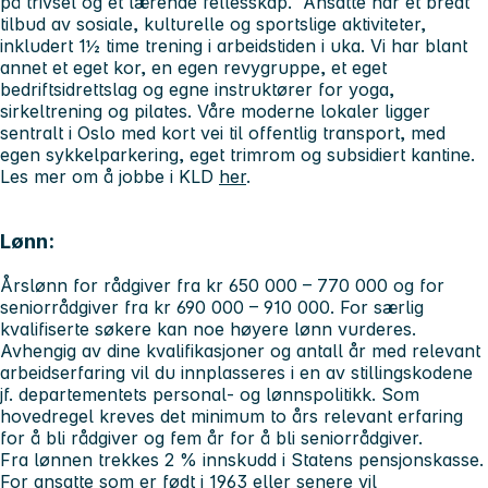
på trivsel og et lærende fellesskap. Ansatte har et bredt
tilbud av sosiale, kulturelle og sportslige aktiviteter,
inkludert 1½ time trening i arbeidstiden i uka. Vi har blant
annet et eget kor, en egen revygruppe, et eget
bedriftsidrettslag og egne instruktører for yoga,
sirkeltrening og pilates. Våre moderne lokaler ligger
sentralt i Oslo med kort vei til offentlig transport, med
egen sykkelparkering, eget trimrom og subsidiert kantine.
Les mer om å jobbe i KLD
her
.
Lønn:
Årslønn for rådgiver fra kr 650 000 – 770 000 og for
seniorrådgiver fra kr 690 000 – 910 000. For særlig
kvalifiserte søkere kan noe høyere lønn vurderes.
Avhengig av dine kvalifikasjoner og antall år med relevant
arbeidserfaring vil du innplasseres i en av stillingskodene
jf. departementets personal- og lønnspolitikk. Som
hovedregel kreves det minimum to års relevant erfaring
for å bli rådgiver og fem år for å bli seniorrådgiver.
Fra lønnen trekkes 2 % innskudd i Statens pensjonskasse.
For ansatte som er født i 1963 eller senere vil