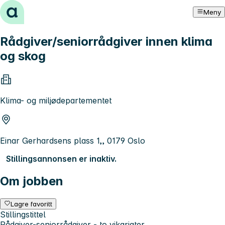
Hopp til innhold
Meny
Rådgiver/seniorrådgiver innen klima
og skog
Klima- og miljødepartementet
Einar Gerhardsens plass 1,, 0179 Oslo
Stillingsannonsen er inaktiv.
Om jobben
Lagre favoritt
Stillingstittel
Rådgiver-seniorrådgiver - to vikariater