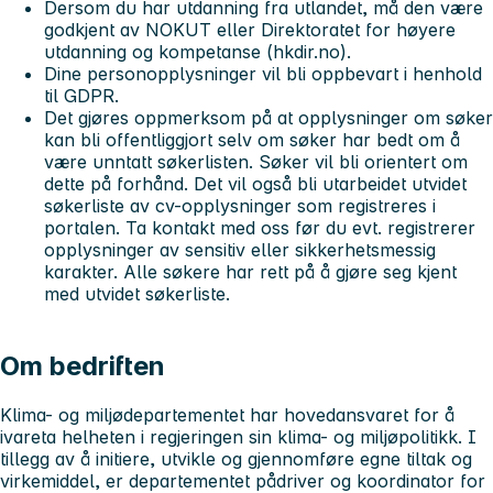
Dersom du har utdanning fra utlandet, må den være
godkjent av NOKUT eller Direktoratet for høyere
utdanning og kompetanse (hkdir.no).
Dine personopplysninger vil bli oppbevart i henhold
til GDPR.
Det gjøres oppmerksom på at opplysninger om søker
kan bli offentliggjort selv om søker har bedt om å
være unntatt søkerlisten. Søker vil bli orientert om
dette på forhånd. Det vil også bli utarbeidet utvidet
søkerliste av cv-opplysninger som registreres i
portalen. Ta kontakt med oss før du evt. registrerer
opplysninger av sensitiv eller sikkerhetsmessig
karakter. Alle søkere har rett på å gjøre seg kjent
med utvidet søkerliste.
Om bedriften
Klima- og miljødepartementet har hovedansvaret for å
ivareta helheten i regjeringen sin klima- og miljøpolitikk. I
tillegg av å initiere, utvikle og gjennomføre egne tiltak og
virkemiddel, er departementet pådriver og koordinator for