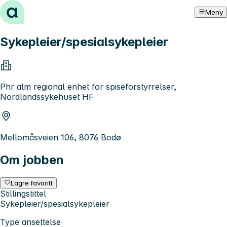
Hopp til innhold
Meny
Sykepleier/spesialsykepleier
Phr alm regional enhet for spiseforstyrrelser,
Nordlandssykehuset HF
Mellomåsveien 106, 8076 Bodø
Om jobben
Lagre favoritt
Stillingstittel
Sykepleier/spesialsykepleier
Type ansettelse