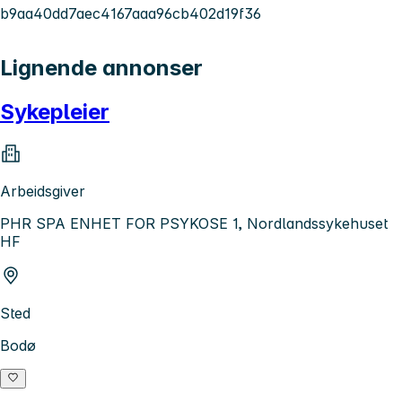
b9aa40dd7aec4167aaa96cb402d19f36
Lignende annonser
Sykepleier
Arbeidsgiver
PHR SPA ENHET FOR PSYKOSE 1, Nordlandssykehuset
HF
Sted
Bodø