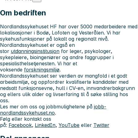
Om bedriften
Nordlandssykehuset HF har over 5000 medarbeidere med
lokalisasjoner i Bodø, Lofoten og Vesterålen. Vi har
sykehusfunksjoner på lokalt og regionalt nivå.
Nordlandssykehuset er også en
stor
utdanningsinstitusjon
for leger, psykologer,
sykepleiere, bioingeniører og andre faggrupper i
spesialisthelsetjenesten. Vi har et
voksende
forskningsmiljø
.
Nordlandssykehuset ser verdien av mangfold i et godt
arbeidsmiljø, og oppfordrer kvalifiserte kandidater med
nedsatt funksjonsevne, hull i CV-en, innvandrerbakgrunn
og ellers ulik alder og livserfaring til å søke stilling hos
oss.
Les mer om oss og jobbmulighetene på
jobb-
nordlandssykehuset.no
.
Følg eller kontakt oss
på:
Facebook
,
LinkedIn
,
YouTube
eller
Twitter