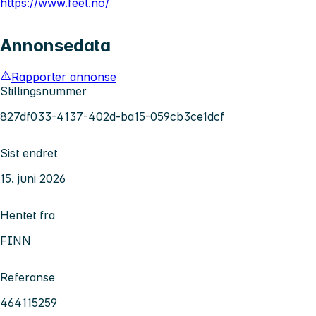
https://www.feel.no/
Annonsedata
Rapporter annonse
Stillingsnummer
827df033-4137-402d-ba15-059cb3ce1dcf
Sist endret
15. juni 2026
Hentet fra
FINN
Referanse
464115259