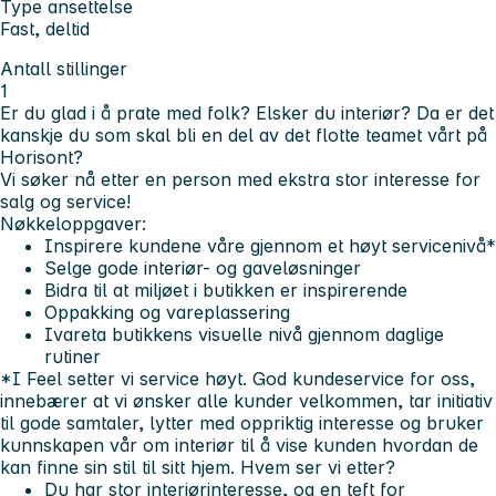
Type ansettelse
Fast, deltid
Antall stillinger
1
Er du glad i å prate med folk?
Elsker du interiør?
Da er det
kanskje du som skal bli en del av det flotte teamet vårt på
Horisont?
Vi søker nå etter en person med ekstra stor interesse for
salg og service!
Nøkkeloppgaver:
Inspirere kundene våre gjennom et høyt servicenivå*
Selge gode interiør- og gaveløsninger
Bidra til at miljøet i butikken er inspirerende
Oppakking og vareplassering
Ivareta butikkens visuelle nivå gjennom daglige
rutiner
*I Feel setter vi service høyt. God kundeservice for oss,
innebærer at vi ønsker alle kunder velkommen,
tar initiativ
til gode samtaler, lytter med oppriktig interesse og bruker
kunnskapen vår om interiør til å vise kunden hvordan de
kan finne sin stil til sitt hjem.
Hvem ser vi etter?
Du har stor interiørinteresse, og en teft for