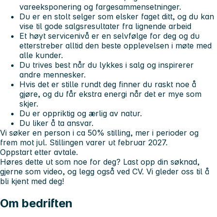
vareeksponering og fargesammensetninger.
Du er en stolt selger som elsker faget ditt, og du kan
vise til gode salgsresultater fra lignende arbeid
Et høyt servicenivå er en selvfølge for deg og du
etterstreber alltid den beste opplevelsen i møte med
alle kunder.
Du trives best når du lykkes i salg og inspirerer
andre mennesker.
Hvis det er stille rundt deg finner du raskt noe å
gjøre, og du får ekstra energi når det er mye som
skjer.
Du er oppriktig og ærlig av natur.
Du liker å ta ansvar.
Vi søker en person i ca 50% stilling, mer i perioder og
frem mot jul. Stillingen varer ut februar 2027.
Oppstart etter avtale.
Høres dette ut som noe for deg?
Last opp din søknad,
gjerne som video, og legg også ved CV.
Vi gleder oss til å
bli kjent med deg!
Om bedriften