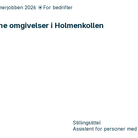
erjobben
2026
☀️
For bedrifter
ønne omgivelser i Holmenkollen
Stillingstittel
Assistent for personer med