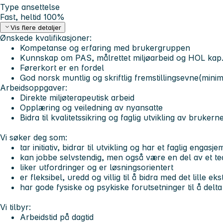
Type ansettelse
Fast, heltid 100%
Vis flere detaljer
Ønskede kvalifikasjoner:
Kompetanse og erfaring med brukergruppen
Kunnskap om PAS, målrettet miljøarbeid og HOL kap
Førerkort er en fordel
God norsk muntlig og skriftlig fremstillingsevne(mini
Arbeidsoppgaver:
Direkte miljøterapeutisk arbeid
Opplæring og veiledning av nyansatte
Bidra til kvalitetssikring og faglig utvikling av brukern
Vi søker deg som:
tar initiativ, bidrar til utvikling og har et faglig engasj
kan jobbe selvstendig, men også være en del av et t
liker utfordringer og er løsningsorientert
er fleksibel, uredd og villig til å bidra med det lille eks
har gode fysiske og psykiske forutsetninger til å delta
Vi tilbyr:
Arbeidstid på dagtid