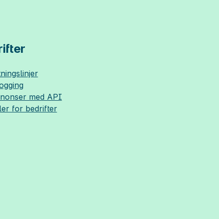
ifter
ningslinjer
logging
nnonser med API
ler for bedrifter