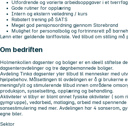
Utfordrende og varierte arbeidsoppgaver i et tverrfagl
Gode rutiner for opplæring
Intern og ekstern veiledning / kurs
Rabatert trening på SATS
Meget god pensjonsordning gjennom Storebrand
Mulighet for personalbolig og fortrinnsrett på barne
Lønn etter gjeldende tariffavtale. Ved tilbud om stilling må p
Om bedriften
Holmenkollen dagsenter og boliger er en ideell stiftelse der
dagsenteravdelinger og tre døgnbemannede boliger.
Avdeling Tinka dagsenter yter tilbud til mennesker med ut
hjelpebehov. Målsettingen til avdelingen er å gi brukerne et i
meningsfylt og stimulerende tilbud innen områdene omsorg
produksjon, sysselsetting, opplæring og behandling.
Aktiviteter vi tilbyr er blant annet fysiske aktiviteter ( som 
gymgruppe), vedarbeid, matlaging, arbeid med spennende
sansestimulering med mer. Avdelingen har 4 sanserom, gy
egne biler.
Sektor