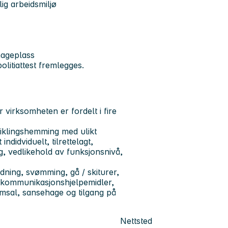
ig arbeidsmiljø
hageplass
olitiattest fremlegges.
 virksomheten er fordelt i fire
viklingshemming med ulikt
ndidviduelt, tilrettelagt,
, vedlikehold av funksjonsnivå,
ridning, svømming, gå / skiturer,
 kommunikasjonshjelpemidler,
msal, sansehage og tilgang på
Nettsted