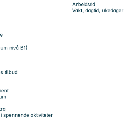
Arbeidstid
Vakt, dagtid, ukedager
.9
mum nivå B1)
es tilbud
ement
eam
tra
 i spennende aktiviteter