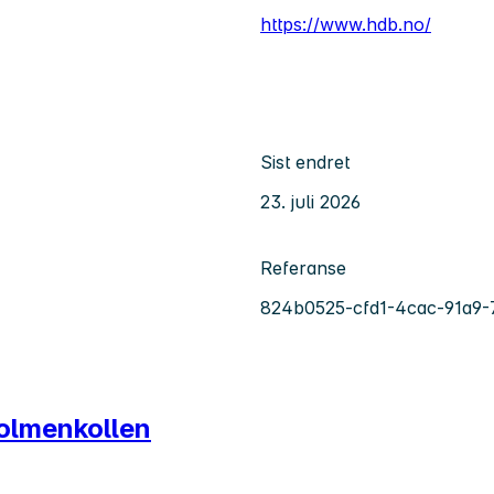
https://www.hdb.no/
Sist endret
23. juli 2026
Referanse
824b0525-cfd1-4cac-91a9
Holmenkollen