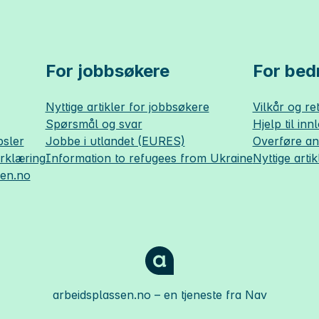
For jobbsøkere
For bedr
Nyttige artikler for jobbsøkere
Vilkår og ret
Spørsmål og svar
Hjelp til inn
sler
Jobbe i utlandet (EURES)
Overføre a
erklæring
Information to refugees from Ukraine
Nyttige artik
sen.no
arbeidsplassen.no
– en tjeneste fra Nav