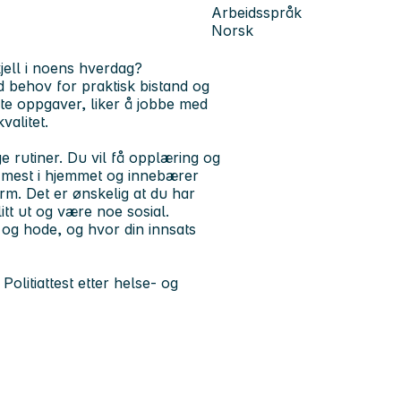
Arbeidsspråk
Norsk
jell i noens hverdag?
d behov for praktisk bistand og
erte oppgaver, liker å jobbe med
valitet.
ge rutiner. Du vil få opplæring og
r mest i hjemmet og innebærer
rm. Det er ønskelig at du har
itt ut og være noe sosial.
 og hode, og hvor din innsats
olitiattest etter helse- og