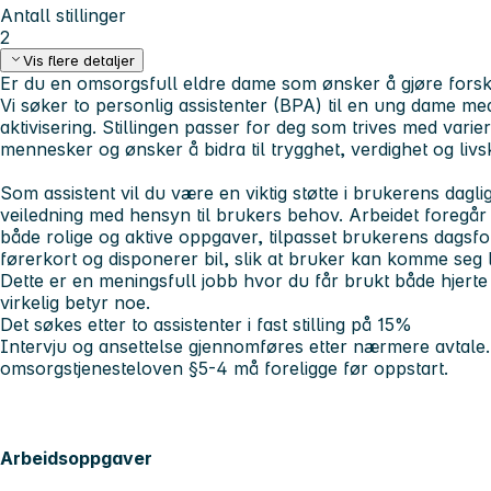
Antall stillinger
2
Vis flere detaljer
Er du en omsorgsfull eldre dame som ønsker å gjøre forsk
Vi søker to personlig assistenter (BPA) til en ung dame me
aktivisering. Stillingen passer for deg som trives med vari
mennesker og ønsker å bidra til trygghet, verdighet og livsk
Som assistent vil du være en viktig støtte i brukerens dagli
veiledning med hensyn til brukers behov. Arbeidet foregå
både rolige og aktive oppgaver, tilpasset brukerens dagsfo
førerkort og disponerer bil, slik at bruker kan komme seg l
Dette er en meningsfull jobb hvor du får brukt både hjerte
virkelig betyr noe.
Det søkes etter to assistenter i fast stilling på 15%
Intervju og ansettelse gjennomføres etter nærmere avtale. P
omsorgstjenesteloven §5-4 må foreligge før oppstart.
Arbeidsoppgaver