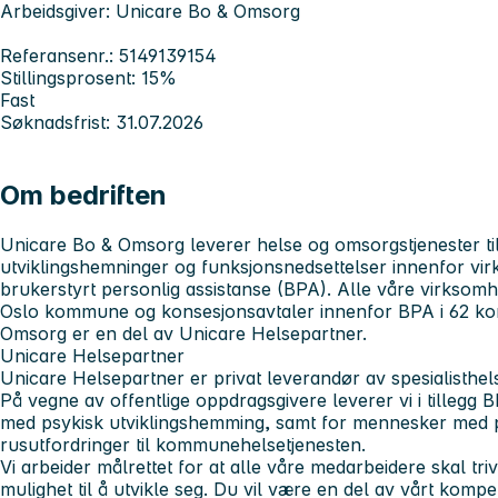
Arbeidsgiver: Unicare Bo & Omsorg
Referansenr.: 5149139154
Stillingsprosent: 15%
Fast
Søknadsfrist: 31.07.2026
Om bedriften
Unicare Bo & Omsorg
leverer helse og omsorgstjenester t
utviklingshemninger og funksjonsnedsettelser innenfor v
brukerstyrt personlig assistanse (BPA). Alle våre virksomh
Oslo kommune og konsesjonsavtaler innenfor BPA i 62 k
Omsorg er en del av Unicare Helsepartner.
Unicare Helsepartner
Unicare Helsepartner er privat leverandør av spesialisthels
På vegne av offentlige oppdragsgivere leverer vi i tillegg 
med psykisk utviklingshemming, samt for mennesker med p
rusutfordringer til kommunehelsetjenesten.
Vi arbeider målrettet for at alle våre medarbeidere skal tr
mulighet til å utvikle seg. Du vil være en del av vårt kom