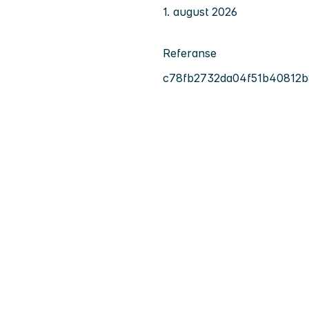
1. august 2026
Referanse
c78fb2732da04f51b40812b