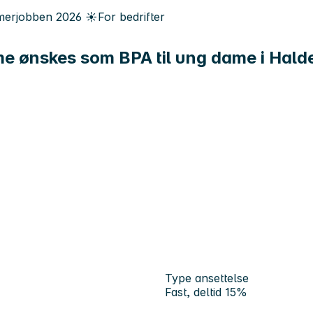
erjobben
2026
☀️
For bedrifter
e ønskes som BPA til ung dame i Hald
Type ansettelse
Fast, deltid 15%