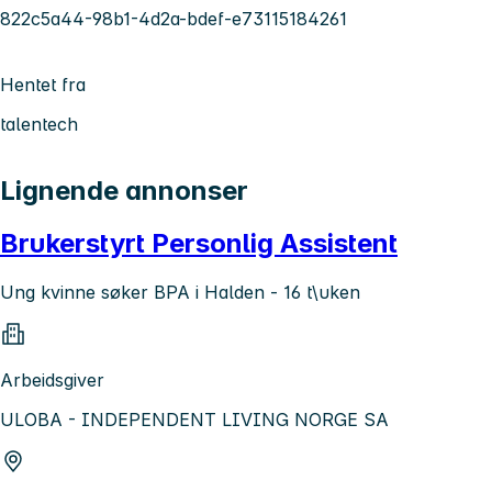
822c5a44-98b1-4d2a-bdef-e73115184261
Hentet fra
talentech
Lignende annonser
Brukerstyrt Personlig Assistent
Ung kvinne søker BPA i Halden - 16 t\uken
Arbeidsgiver
ULOBA - INDEPENDENT LIVING NORGE SA