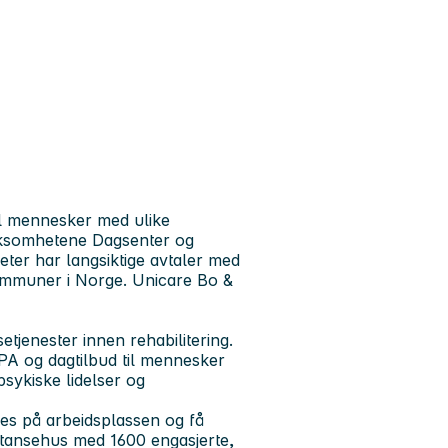
il mennesker med ulike
irksomhetene Dagsenter og
eter har langsiktige avtaler med
ommuner i Norge. Unicare Bo &
etjenester innen rehabilitering.
BPA og dagtilbud til mennesker
sykiske lidelser og
ives på arbeidsplassen og få
petansehus med 1600 engasjerte,