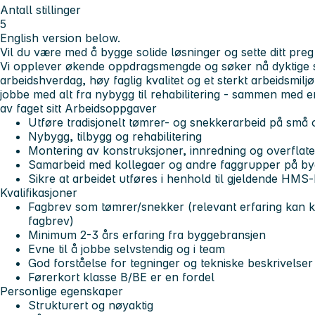
Antall stillinger
5
English version below.
Vil du være med å bygge solide løsninger og sette ditt pr
Vi opplever økende oppdragsmengde og søker nå dyktige 
arbeidshverdag, høy faglig kvalitet og et sterkt arbeidsmiljø
jobbe med alt fra nybygg til rehabilitering - sammen med e
av faget sitt
Arbeidsoppgaver
Utføre tradisjonelt tømrer- og snekkerarbeid på små 
Nybygg, tilbygg og rehabilitering
Montering av konstruksjoner, innredning og overflate
Samarbeid med kollegaer og andre faggrupper på by
Sikre at arbeidet utføres i henhold til gjeldende HMS
Kvalifikasjoner
Fagbrev som tømrer/snekker (relevant erfaring kan
fagbrev)
Minimum 2-3 års erfaring fra byggebransjen
Evne til å jobbe selvstendig og i team
God forståelse for tegninger og tekniske beskrivelser
Førerkort klasse B/BE er en fordel
Personlige egenskaper
Strukturert og nøyaktig