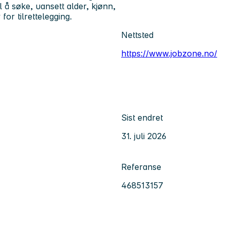
l å søke, uansett alder, kjønn,
for tilrettelegging.
Nettsted
https://www.jobzone.no/
Sist endret
31. juli 2026
Referanse
468513157