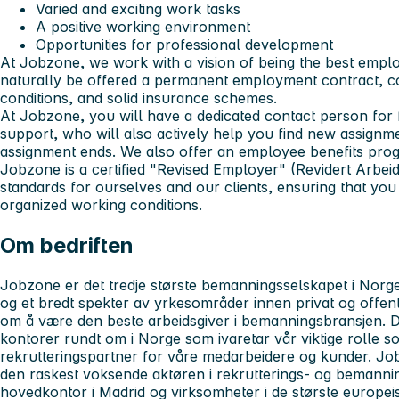
Varied and exciting work tasks
A positive working environment
Opportunities for professional development
At Jobzone, we work with a vision of being the best employ
naturally be offered a permanent employment contract, com
conditions, and solid insurance schemes.
At Jobzone, you will have a dedicated contact person for
support, who will also actively help you find new assign
assignment ends. We also offer an employee benefits progr
Jobzone is a certified "Revised Employer" (Revidert Arbeid
standards for ourselves and our clients, ensuring that you
organized working conditions.
Om bedriften
Jobzone er det tredje største bemanningsselskapet i Norge.
og et bredt spekter av yrkesområder innen privat og offent
om å være den beste arbeidsgiver i bemanningsbransjen. D
kontorer rundt om i Norge som ivaretar vår viktige rolle 
rekrutteringspartner for våre medarbeidere og kunder. Jo
den raskest voksende aktøren i rekrutterings- og bemanni
hovedkontor i Madrid og virksomheter i de største europ