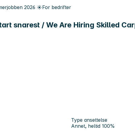
erjobben
2026
☀️
For bedrifter
start snarest / We Are Hiring Skilled Ca
Type ansettelse
Annet, heltid 100%