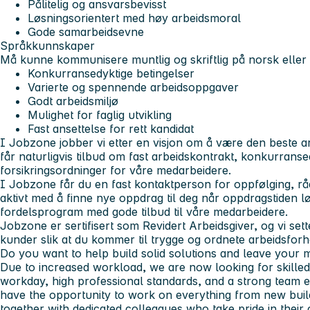
Pålitelig og ansvarsbevisst
Løsningsorientert med høy arbeidsmoral
Gode samarbeidsevne
Språkkunnskaper
Må kunne kommunisere muntlig og skriftlig på norsk eller
Konkurransedyktige betingelser
Varierte og spennende arbeidsoppgaver
Godt arbeidsmiljø
Mulighet for faglig utvikling
Fast ansettelse for rett kandidat
I Jobzone jobber vi etter en visjon om å være den beste ar
får naturligvis tilbud om fast arbeidskontrakt, konkurransed
forsikringsordninger for våre medarbeidere.
I Jobzone får du en fast kontaktperson for oppfølging, rå
aktivt med å finne nye oppdrag til deg når oppdragstiden lø
fordelsprogram med gode tilbud til våre medarbeidere.
Jobzone er sertifisert som Revidert Arbeidsgiver, og vi sett
kunder slik at du kommer til trygge og ordnete arbeidsforh
Do you want to help build solid solutions and leave your m
Due to increased workload, we are now looking for skille
workday, high professional standards, and a strong team e
have the opportunity to work on everything from new build
together with dedicated colleagues who take pride in their 