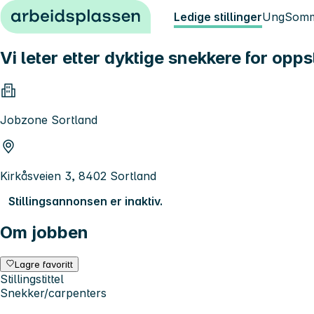
Hopp til innhold
Ledige stillinger
Ung
Somm
Vi leter etter dyktige snekkere for opp
Jobzone Sortland
Kirkåsveien 3, 8402 Sortland
Stillingsannonsen er inaktiv.
Om jobben
Lagre favoritt
Stillingstittel
Snekker/carpenters