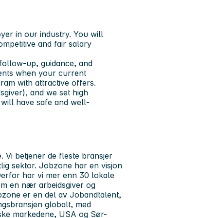
er in our industry. You will
petitive and fair salary
 follow-up, guidance, and
ments when your current
am with attractive offers.
sgiver), and we set high
 will have safe and well-
 Vi betjener de fleste bransjer
lig sektor. Jobzone har en visjon
erfor har vi mer enn 30 lokale
som en nær arbeidsgiver og
bzone er en del av Jobandtalent,
ngsbransjen globalt, med
eiske markedene, USA og Sør-