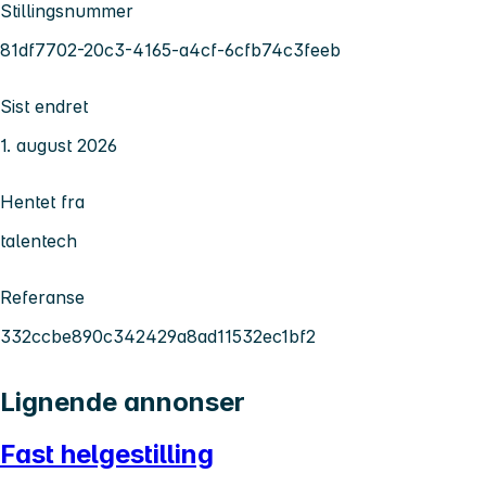
Stillingsnummer
81df7702-20c3-4165-a4cf-6cfb74c3feeb
Sist endret
1. august 2026
Hentet fra
talentech
Referanse
332ccbe890c342429a8ad11532ec1bf2
Lignende annonser
Fast helgestilling