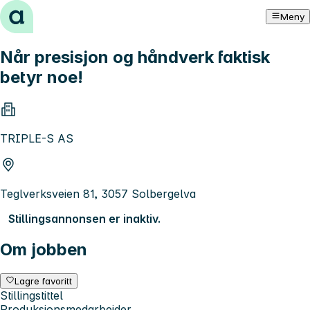
Hopp til innhold
Meny
Når presisjon og håndverk faktisk
betyr noe!
TRIPLE-S AS
Teglverksveien 81, 3057 Solbergelva
Stillingsannonsen er inaktiv.
Om jobben
Lagre favoritt
Stillingstittel
Produksjonsmedarbeider