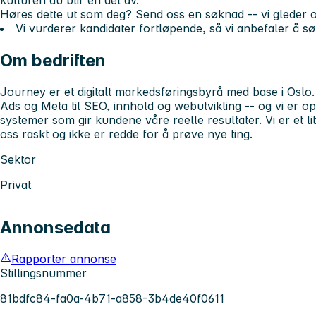
kulturen du blir en del av.
Høres dette ut som deg? Send oss en søknad -- vi gleder os
Vi vurderer kandidater fortløpende, så vi anbefaler å s
Om bedriften
Journey er et digitalt markedsføringsbyrå med base i Oslo.
Ads og Meta til SEO, innhold og webutvikling -- og vi er o
systemer som gir kundene våre reelle resultater. Vi er et l
oss raskt og ikke er redde for å prøve nye ting.
Sektor
Privat
Annonsedata
Rapporter annonse
Stillingsnummer
81bdfc84-fa0a-4b71-a858-3b4de40f0611