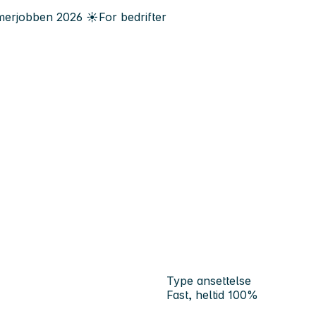
erjobben
2026
☀️
For bedrifter
Type ansettelse
Fast, heltid 100%