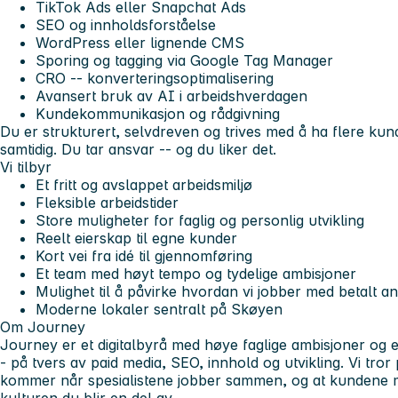
TikTok Ads eller Snapchat Ads
SEO og innholdsforståelse
WordPress eller lignende CMS
Sporing og tagging via Google Tag Manager
CRO -- konverteringsoptimalisering
Avansert bruk av AI i arbeidshverdagen
Kundekommunikasjon og rådgivning
Du er strukturert, selvdreven og trives med å ha flere ku
samtidig. Du tar ansvar -- og du liker det.
Vi tilbyr
Et fritt og avslappet arbeidsmiljø
Fleksible arbeidstider
Store muligheter for faglig og personlig utvikling
Reelt eierskap til egne kunder
Kort vei fra idé til gjennomføring
Et team med høyt tempo og tydelige ambisjoner
Mulighet til å påvirke hvordan vi jobber med betalt 
Moderne lokaler sentralt på Skøyen
Om Journey
Journey er et digitalbyrå med høye faglige ambisjoner og 
- på tvers av paid media, SEO, innhold og utvikling. Vi tror
kommer når spesialistene jobber sammen, og at kundene me