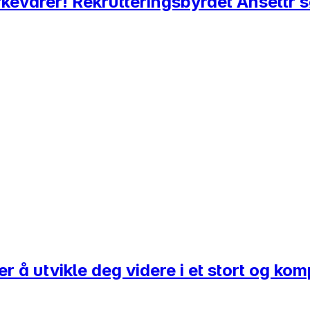
varer! Rekrutteringsbyrået Ansettr sø
er å utvikle deg videre i et stort og ko