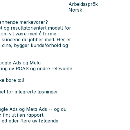
Arbeidsspråk
Norsk
spennende merkevarer?
 og resultatorientert modell for
t som vil være med å forme
or kundene du jobber med. Her er
ne dine, bygger kundeforhold og
Google Ads og Meta
dring av ROAS og andre relevante
ke bare tall
t for integrerte løsninger
gle Ads
og
Meta Ads
-- og du
fint ut i en rapport.
ett eller flere av følgende: