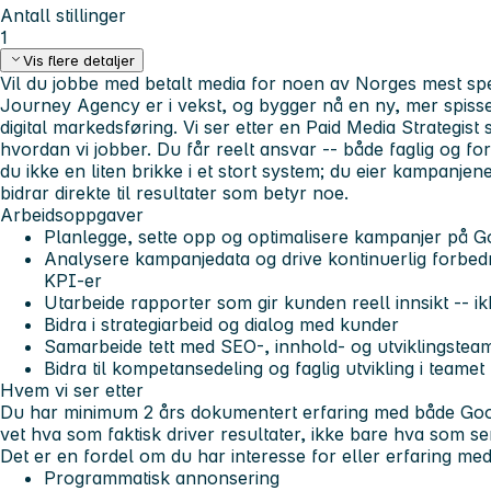
Antall stillinger
1
Vis flere detaljer
Vil du jobbe med betalt media for noen av Norges mest 
Journey Agency er i vekst, og bygger nå en ny, mer spisset
digital markedsføring. Vi ser etter en Paid Media Strategis
hvordan vi jobber. Du får reelt ansvar -- både faglig og f
du ikke en liten brikke i et stort system; du eier kampanje
bidrar direkte til resultater som betyr noe.
Arbeidsoppgaver
Planlegge, sette opp og optimalisere kampanjer på 
Analysere kampanjedata og drive kontinuerlig forbe
KPI-er
Utarbeide rapporter som gir kunden reell innsikt -- ik
Bidra i strategiarbeid og dialog med kunder
Samarbeide tett med SEO-, innhold- og utviklingsteame
Bidra til kompetansedeling og faglig utvikling i teamet
Hvem vi ser etter
Du har minimum 2 års dokumentert erfaring med både
Goo
vet hva som faktisk driver resultater, ikke bare hva som ser 
Det er en fordel om du har interesse for eller erfaring med 
Programmatisk annonsering