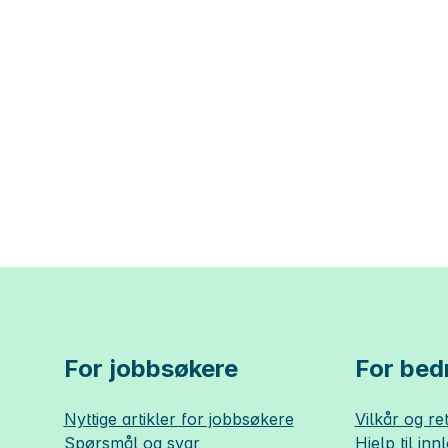
For jobbsøkere
For bedr
Nyttige artikler for jobbsøkere
Vilkår og ret
Spørsmål og svar
Hjelp til inn