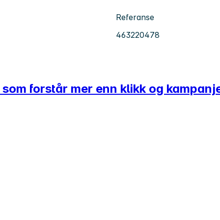
Referanse
463220478
r som forstår mer enn klikk og kampanj