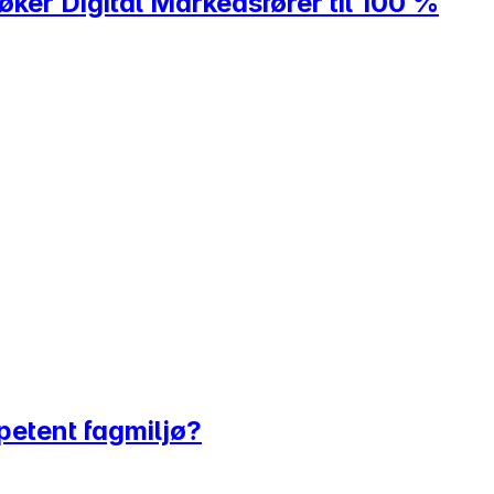
ker Digital Markedsfører til 100 %
mpetent fagmiljø?