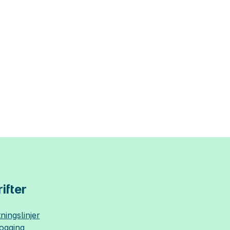
ifter
ningslinjer
logging