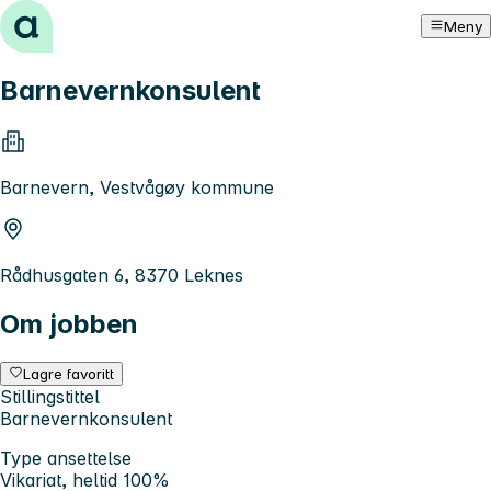
Hopp til innhold
Meny
Barnevernkonsulent
Barnevern, Vestvågøy kommune
Rådhusgaten 6, 8370 Leknes
Om jobben
Lagre favoritt
Stillingstittel
Barnevernkonsulent
Type ansettelse
Vikariat, heltid 100%