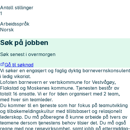
Antall stillinger
1
Arbeidsspråk
Norsk
Søk på jobben
Søk senest i overmorgen
Gå til søknad
Vi søker en engasjert og faglig dyktig barnevernskonsulent
i ledig vikariat.
Lofoten barnevern er vertskommune for Vestvågøy,
Flakstad og Moskenes kommune. Tjenesten består av
totalt 16 ansatte. Vi er for tiden organisert med 2 team,
med hver sin teamleder.
Du kommer til en tjeneste som har fokus på teamutvikling
og tilbakemeldingskultur med tillitsbasert og relasjonelt
lederskap. Du må påberegne å kunne arbeide på tvers av
teamene dersom tjenestens behov tilsier det. Du må også
regne med noe reisevirksomhet, samt jobb på ettermiddag-