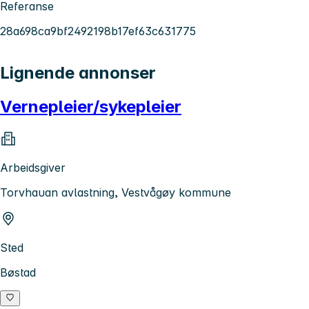
Referanse
28a698ca9bf2492198b17ef63c631775
Lignende annonser
Vernepleier/sykepleier
Arbeidsgiver
Torvhauan avlastning, Vestvågøy kommune
Sted
Bøstad