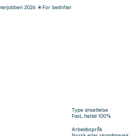
erjobben
2026
☀️
For bedrifter
Type ansettelse
Fast, heltid 100%
Arbeidsspråk
Norsk eller skandinavisk