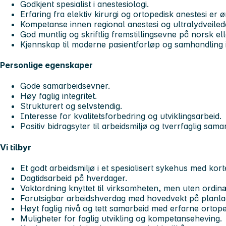
Godkjent spesialist i anestesiologi.
Erfaring fra elektiv kirurgi og ortopedisk anestesi er 
Kompetanse innen regional anestesi og ultralydveiled
God muntlig og skriftlig fremstillingsevne på norsk e
Kjennskap til moderne pasientforløp og samhandling i
Personlige egenskaper
Gode samarbeidsevner.
Høy faglig integritet.
Strukturert og selvstendig.
Interesse for kvalitetsforbedring og utviklingsarbeid.
Positiv bidragsyter til arbeidsmiljø og tverrfaglig sama
Vi tilbyr
Et godt arbeidsmiljø i et spesialisert sykehus med kor
Dagtidsarbeid på hverdager.
Vaktordning knyttet til virksomheten, men uten ordin
Forutsigbar arbeidshverdag med hovedvekt på planlag
Høyt faglig nivå og tett samarbeid med erfarne ortop
Muligheter for faglig utvikling og kompetanseheving.