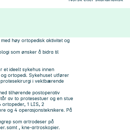
jø med høy ortopedisk aktivitet og
ologi som ønsker å bidra til
et ideelt sykehus innen
d og ortopedi. Sykehuset utfører
 protesekirurgi i vektbærende
ed tilhørende postoperativ
tår av to protesestuer og en stue
 ortopeder, 1 LIS, 2
iere og 4 operasjonsteknikere. På
nngrep som artrodeser på
er. samt , kne-artroskopier.