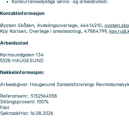
Konkurransedyktige lønns- og arbeidsvilkår.
Kontaktinformasjon
Øystein Skåden, Avdelingsoverlege, 46414210,
oystein.sk
Kay Karlsen, Overlege i anestesiologi, 47884799,
kay.rudi
Arbeidsstad
Karmsundgaten 134
5528 HAUGESUND
Nøkkelinformasjon:
Arbeidsgivar: Haugesund Sanitetsforenings Revmatismes
Referansenr.: 5152564558
Stillingsprosent: 100%
Fast
Søknadsfrist: 16.08.2026