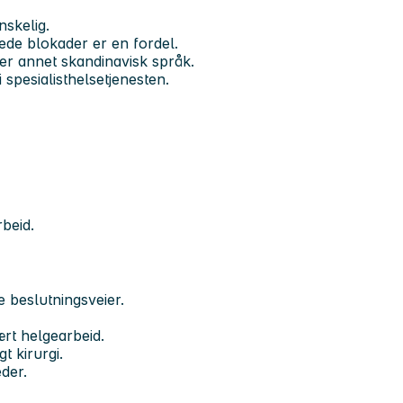
ønskelig.
ede blokader er en fordel.
ller annet skandinavisk språk.
 spesialisthelsetjenesten.
rbeid.
te beslutningsveier.
ært helgearbeid.
t kirurgi.
eder.