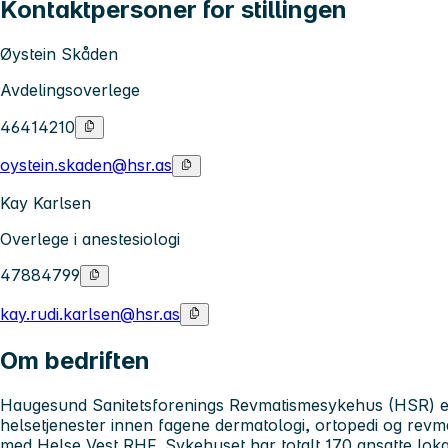
Kontaktpersoner for stillingen
Øystein Skåden
Avdelingsoverlege
46414210
oystein.skaden@hsr.as
Kay Karlsen
Overlege i anestesiologi
47884799
kay.rudi.karlsen@hsr.as
Om bedriften
Haugesund Sanitetsforenings Revmatismesykehus (HSR) er 
helsetjenester innen fagene dermatologi, ortopedi og revmat
med Helse Vest RHF. Sykehuset har totalt 170 ansatte lokal