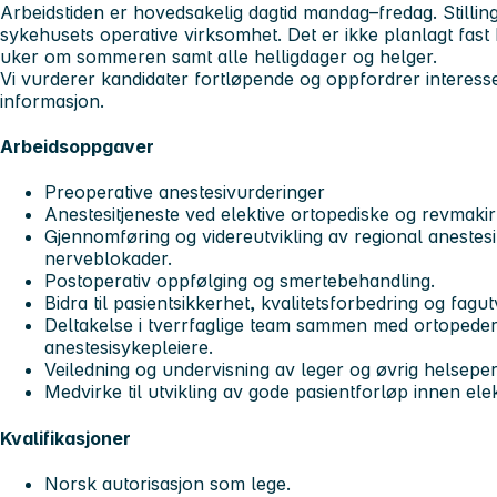
Arbeidstiden er hovedsakelig dagtid mandag–fredag. Stillinge
sykehusets operative virksomhet. Det er ikke planlagt fast 
uker om sommeren samt alle helligdager og helger.
Vi vurderer kandidater fortløpende og oppfordrer interessert
informasjon.
Arbeidsoppgaver
Preoperative anestesivurderinger
Anestesitjeneste ved elektive ortopediske og revmaki
Gjennomføring og videreutvikling av regional anestesi
nerveblokader.
Postoperativ oppfølging og smertebehandling.
Bidra til pasientsikkerhet, kvalitetsforbedring og fagut
Deltakelse i tverrfaglige team sammen med ortopeder
anestesisykepleiere.
Veiledning og undervisning av leger og øvrig helsepe
Medvirke til utvikling av gode pasientforløp innen elek
Kvalifikasjoner
Norsk autorisasjon som lege.