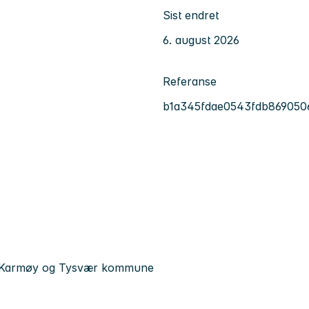
Sist endret
6. august 2026
Referanse
b1a345fdae0543fdb869050
d, Karmøy og Tysvær kommune