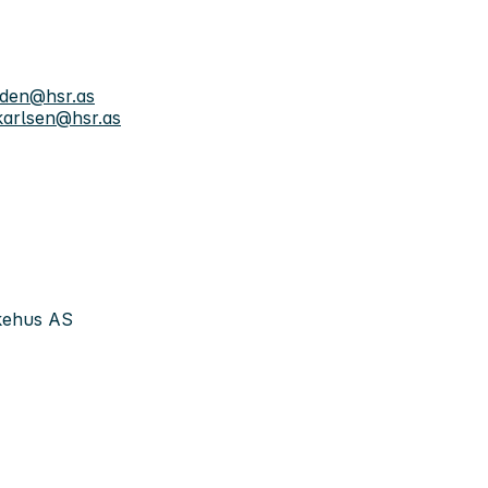
aden@hsr.as
.karlsen@hsr.as
ykehus AS