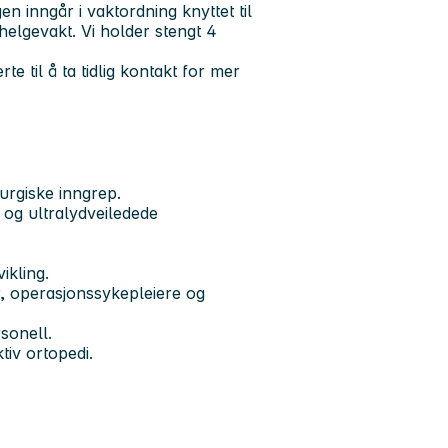
n inngår i vaktordning knyttet til
helgevakt. Vi holder stengt 4
e til å ta tidlig kontakt for mer
rurgiske inngrep.
 og ultralydveiledede
vikling.
, operasjonssykepleiere og
rsonell.
tiv ortopedi.