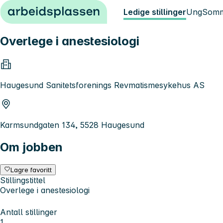
Hopp til innhold
Ledige stillinger
Ung
Somm
Overlege i anestesiologi
Haugesund Sanitetsforenings Revmatismesykehus AS
Karmsundgaten 134, 5528 Haugesund
Om jobben
Lagre favoritt
Stillingstittel
Overlege i anestesiologi
Antall stillinger
1