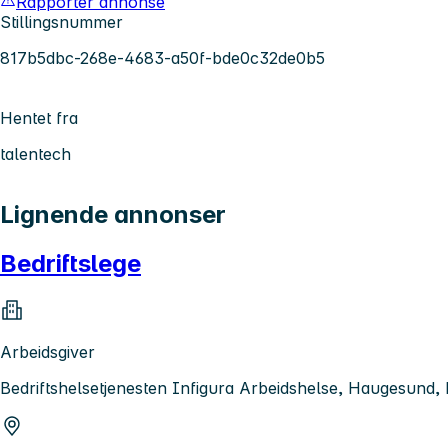
Rapporter annonse
Stillingsnummer
817b5dbc-268e-4683-a50f-bde0c32de0b5
Hentet fra
talentech
Lignende annonser
Bedriftslege
Arbeidsgiver
Bedriftshelsetjenesten Infigura Arbeidshelse, Haugesun