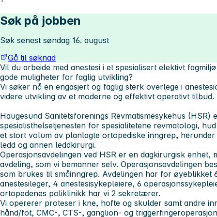
Søk på jobben
Søk senest søndag 16. august
Gå til søknad
Vil du arbeide med anestesi i et spesialisert elektivt fagmil
gode muligheter for faglig utvikling?
Vi søker nå en engasjert og faglig sterk overlege i anestesi
videre utvikling av et moderne og effektivt operativt tilbud.
Haugesund Sanitetsforenings Revmatismesykehus (HSR) er 
spesialisthelsetjenesten for spesialitetene revmatologi, hu
et stort volum av planlagte ortopediske inngrep, herunder
ledd og annen leddkirurgi.
Operasjonsavdelingen ved HSR er en dagkirurgisk enhet, m
avdeling, som vi bemanner selv. Operasjonsavdelingen bes
som brukes til småinngrep. Avdelingen har for øyeblikket 6
anestesileger, 4 anestesisykepleiere, 6 operasjonssykeple
ortopedenes poliklinikk har vi 2 sekretærer.
Vi opererer proteser i kne, hofte og skulder samt andre i
hånd/fot, CMC-, CTS-, ganglion- og triggerfingeroperasjon