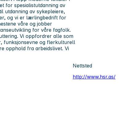
 for spesialistutdanning av
il utdanning av sykepleiere,
r, og vi er lærlingbedrift for
enestene våre og jobber
nseutvikling for våre fagfolk.
uttering. Vi oppfordrer alle som
der, funksjonsevne og flerkulturell
 opphold fra arbeidslivet. Vi
Nettsted
http://www.hsr.as/