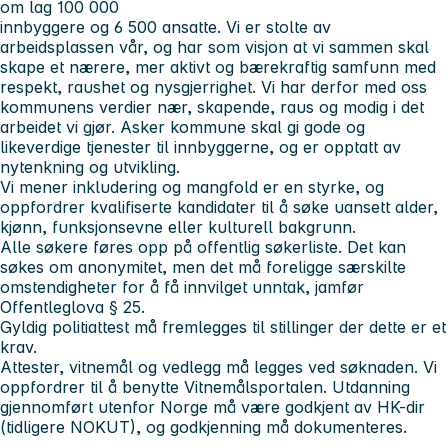
om lag 100 000
innbyggere og 6 500 ansatte. Vi er stolte av
arbeidsplassen vår, og har som visjon at vi sammen skal
skape et nærere, mer aktivt og bærekraftig samfunn med
respekt, raushet og nysgjerrighet. Vi har derfor med oss
kommunens verdier
nær, skapende, raus
og
modig
i det
arbeidet vi gjør. Asker kommune skal gi gode og
likeverdige tjenester til innbyggerne, og er opptatt av
nytenkning og utvikling.
Vi mener inkludering og mangfold er en styrke, og
oppfordrer kvalifiserte kandidater til å søke uansett alder,
kjønn, funksjonsevne eller kulturell bakgrunn.
Alle søkere føres opp på offentlig søkerliste. Det kan
søkes om anonymitet, men det må foreligge særskilte
omstendigheter for å få innvilget unntak, jamfør
Offentleglova § 25.
Gyldig politiattest må fremlegges til stillinger der dette er et
krav.
Attester, vitnemål og vedlegg må legges ved søknaden. Vi
oppfordrer til å benytte Vitnemålsportalen. Utdanning
gjennomført utenfor Norge må være godkjent av HK-dir
(tidligere NOKUT), og godkjenning må dokumenteres.