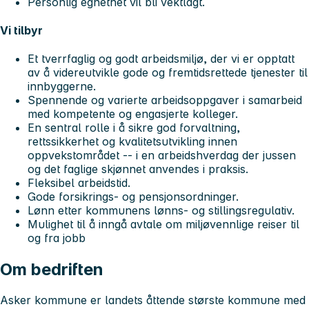
Personlig egnethet vil bli vektlagt.
Vi tilbyr
Et tverrfaglig og godt arbeidsmiljø, der vi er opptatt
av å videreutvikle gode og fremtidsrettede tjenester til
innbyggerne.
Spennende og varierte arbeidsoppgaver i samarbeid
med kompetente og engasjerte kolleger.
En sentral rolle i å sikre god forvaltning,
rettssikkerhet og kvalitetsutvikling innen
oppvekstområdet -- i en arbeidshverdag der jussen
og det faglige skjønnet anvendes i praksis.
Fleksibel arbeidstid.
Gode forsikrings- og pensjonsordninger.
Lønn etter kommunens lønns- og stillingsregulativ.
Mulighet til å inngå avtale om miljøvennlige reiser til
og fra jobb
Om bedriften
Asker kommune er landets åttende største kommune med