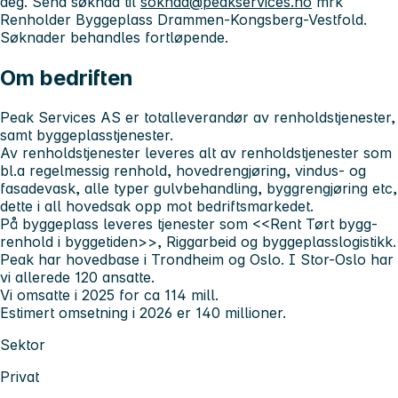
deg. Send søknad til
soknad@peakservices.no
mrk
Renholder Byggeplass Drammen-Kongsberg-Vestfold.
Søknader behandles fortløpende.
Om bedriften
Peak Services AS er totalleverandør av renholdstjenester,
samt byggeplasstjenester.
Av renholdstjenester leveres alt av renholdstjenester som
bl.a regelmessig renhold, hovedrengjøring, vindus- og
fasadevask, alle typer gulvbehandling, byggrengjøring etc,
dette i all hovedsak opp mot bedriftsmarkedet.
På byggeplass leveres tjenester som <<Rent Tørt bygg-
renhold i byggetiden>>, Riggarbeid og byggeplasslogistikk.
Peak har hovedbase i Trondheim og Oslo. I Stor-Oslo har
vi allerede 120 ansatte.
Vi omsatte i 2025 for ca 114 mill.
Estimert omsetning i 2026 er 140 millioner.
Sektor
Privat