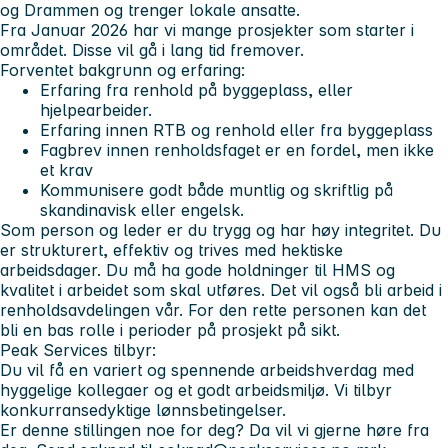
og Drammen og trenger lokale ansatte.
Fra Januar 2026 har vi mange prosjekter som starter i
området. Disse vil gå i lang tid fremover.
Forventet bakgrunn og erfaring:
Erfaring fra renhold på byggeplass, eller
hjelpearbeider.
Erfaring innen RTB og renhold eller fra byggeplass
Fagbrev innen renholdsfaget er en fordel, men ikke
et krav
Kommunisere godt både muntlig og skriftlig på
skandinavisk eller engelsk.
Som person og leder er du trygg og har høy integritet. Du
er strukturert, effektiv og trives med hektiske
arbeidsdager. Du må ha gode holdninger til HMS og
kvalitet i arbeidet som skal utføres. Det vil også bli arbeid i
renholdsavdelingen vår. For den rette personen kan det
bli en bas rolle i perioder på prosjekt på sikt.
Peak Services tilbyr:
Du vil få en variert og spennende arbeidshverdag med
hyggelige kollegaer og et godt arbeidsmiljø. Vi tilbyr
konkurransedyktige lønnsbetingelser.
Er denne stillingen noe for deg? Da vil vi gjerne høre fra