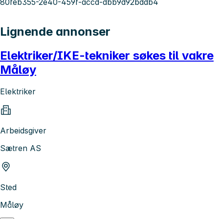
80feb355-2e40-459f-accd-dbb9d92bddb4
Lignende annonser
Elektriker/IKE-tekniker søkes til vakre
Måløy
Elektriker
Arbeidsgiver
Sætren AS
Sted
Måløy