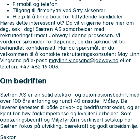
Firmabil og telefon
Tilgang til firmahytte ved Stry skisenter
Hjelp til å finne bolig for tilflyttende kandidater
Høres dette interessant ut? Da vil vi gjerne høre mer om
deg, søk i dag!
Sætren AS samarbeider med
rekrutteringsfirmaet Jobway i denne prosessen. Vi
vurderer søknader fortløpende, og din søknad vil bli
behandlet konfidensielt. Har du spørsmål, er du
velkommen til å kontakte rekrutteringskonsulent May Linn
Vingsand på e-post:
maylinn.vingsand@jobway.no
eller
telefon: +47 482 16 003.
Om bedriften
Sætren AS er en solid elektro- og automasjonsbedrift med
over 100 års erfaring og rundt 40 ansatte i Måløy. De
leverer tjenester til både privat- og bedriftsmarkedet, og er
kjent for høy fagkompetanse og kvalitet i arbeidet. Som
opplæringsbedrift og Miljøfyrtårn-sertifisert selskap har
Sætren fokus på utvikling, bærekraft og godt arbeidsmiljø.
Sektor