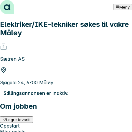
Hopp til innhold
Meny
Elektriker/IKE-tekniker søkes til vakre
Måløy
Sætren AS
Sjøgata 24, 6700 Måløy
Stillingsannonsen er inaktiv.
Om jobben
Lagre favoritt
Oppstart
Etter avtale