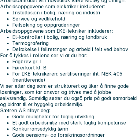
Arbeidsområdet vil i hovedsak være Måløy og omegn.
Arbeidsoppgavene som elektriker inkluderer:
Installasjon i bolig, næring og industri
Service og vedlikehold
Feilsøking og oppgraderinger
Arbeidsoppgavene som IKE-tekniker inkluderer:
El-kontroller i bolig, næring og landbruk
Termografering
Deltakelse i feilrettinger og arbeid i felt ved behov
For å lykkes i rollene ser vi at du har:
Fagbrev gr. L
Førerkort kl. B
For IKE-teknikeren: sertifiseringer iht. NEK 405
(meritterende)
Vi ser etter deg som er strukturert og liker å finne gode
løsninger, som tar ansvar og trives med å jobbe
selvstendig. Samtidig setter du også pris på godt samarbeid
og bidrar til et hyggelig arbeidsmiljø.
Sætren AS tilbyr deg:
Gode muligheter for faglig utvikling
Et godt arbeidsmiljø med sterk faglig kompetanse
Konkurransedyktig lønn
Gode pensjons- og forsikringsordninger