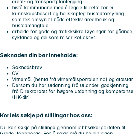
areal- og transportplanlegging
bistå kommunane med å leggje til rette for ei
kunnskapsbasert og heilskapleg bustadforsyning
som tek omsyn til både effektiv arealbruk og
bustadmangfald
arbeide for gode og trafikksikre løysingar for gåande,
syklande og dei som reiser kollektivt
Søknaden din bør innehalde:
Søknadsbrev
CV
Vitnemål (henta frå vitnemålsportalen.no) og attestar
Dersom du har utdanning frå utlandet: godkjenning
frå Direktoratet for høgare utdanning og kompetanse
(HK-dir)
Korleis søkje på stillingar hos oss:
Du kan søkje på stillinga gjennom jobbsøkarportalen til
Grade Jobbnorge
. For å søkje må du ha ein eigen