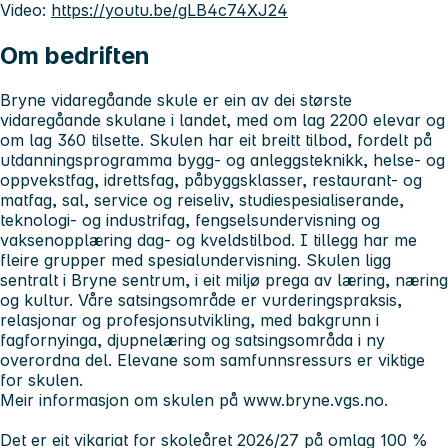
Video:
https://youtu.be/gLB4c74XJ24
Om bedriften
Bryne vidaregåande skule er ein av dei største
vidaregåande skulane i landet, med om lag 2200 elevar og
om lag 360 tilsette. Skulen har eit breitt tilbod, fordelt på
utdanningsprogramma bygg- og anleggsteknikk, helse- og
oppvekstfag, idrettsfag, påbyggsklasser, restaurant- og
matfag, sal, service og reiseliv, studiespesialiserande,
teknologi- og industrifag, fengselsundervisning og
vaksenopplæring dag- og kveldstilbod. I tillegg har me
fleire grupper med spesialundervisning. Skulen ligg
sentralt i Bryne sentrum, i eit miljø prega av læring, næring
og kultur. Våre satsingsområde er vurderingspraksis,
relasjonar og profesjonsutvikling, med bakgrunn i
fagfornyinga, djupnelæring og satsingsområda i ny
overordna del. Elevane som samfunnsressurs er viktige
for skulen.
Meir informasjon om skulen på www.bryne.vgs.no.
Det er eit vikariat for skoleåret 2026/27 på omlag 100 %