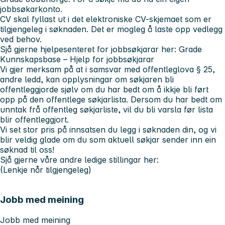
jobbsøkarkonto.
CV skal fyllast ut i det elektroniske CV-skjemaet som er
tilgjengeleg i søknaden. Det er mogleg å laste opp vedlegg
ved behov.
Sjå gjerne hjelpesenteret for jobbsøkjarar her:
Grade
Kunnskapsbase – Hjelp for jobbsøkjarar
Vi gjer merksam på at i samsvar med offentleglova § 25,
andre ledd, kan opplysningar om søkjaren bli
offentleggjorde sjølv om du har bedt om å ikkje bli ført
opp på den offentlege søkjarlista. Dersom du har bedt om
unntak frå offentleg søkjarliste, vil du bli varsla før lista
blir offentleggjort.
Vi set stor pris på innsatsen du legg i søknaden din, og vi
blir veldig glade om du som aktuell søkjar sender inn ein
søknad til oss!
Sjå gjerne våre andre ledige stillingar her:
(Lenkje når tilgjengeleg)
Jobb med meining
Jobb med meining