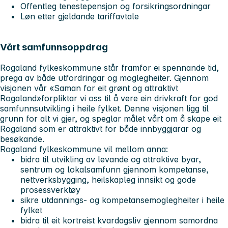
Offentleg tenestepensjon og forsikringsordningar
Løn etter gjeldande tariffavtale
Vårt samfunnsoppdrag
Rogaland fylkeskommune står framfor ei spennande tid,
prega av både utfordringar og moglegheiter. Gjennom
visjonen vår «Saman for eit grønt og attraktivt
Rogaland»forpliktar vi oss til å vere ein drivkraft for god
samfunnsutvikling i heile fylket. Denne visjonen ligg til
grunn for alt vi gjer, og speglar målet vårt om å skape eit
Rogaland som er attraktivt for både innbyggjarar og
besøkande.
Rogaland fylkeskommune vil mellom anna:
bidra til utvikling av levande og attraktive byar,
sentrum og lokalsamfunn gjennom kompetanse,
nettverksbygging, heilskapleg innsikt og gode
prosessverktøy
sikre utdannings- og kompetansemoglegheiter i heile
fylket
bidra til eit kortreist kvardagsliv gjennom samordna