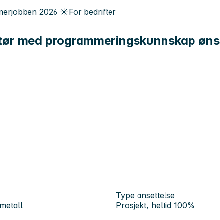
erjobben
2026
☀️
For bedrifter
atør med programmeringskunnskap øns
Type ansettelse
metall
Prosjekt, heltid 100%