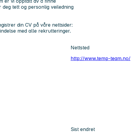
m er vi opptatt av å finne
deg tett og personlig veiledning
egistrer din CV på våre nettsider:
indelse med alle rekrutteringer.
Nettsted
http://www.temp-team.no/
Sist endret