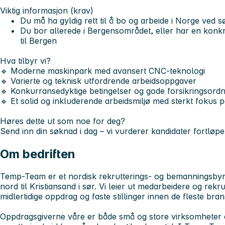
Viktig informasjon (krav)
Du må ha
gyldig rett til å bo og arbeide i Norge
ved sø
Du bor allerede i Bergensområdet, eller har en
konkr
til Bergen
Hva tilbyr vi?
🔹 Moderne maskinpark med avansert CNC-teknologi
🔹 Varierte og teknisk utfordrende arbeidsoppgaver
🔹 Konkurransedyktige betingelser og gode forsikringsordn
🔹 Et solid og inkluderende arbeidsmiljø med sterkt fokus på
Høres dette ut som noe for deg?
Send inn din søknad i dag
– vi vurderer kandidater fortløp
Om bedriften
Temp-Team er et nordisk rekrutterings- og bemanningsbyr
nord til Kristiansand i sør. Vi leier ut medarbeidere og rekru
midlertidige oppdrag og faste stillinger innen de fleste brans
Oppdragsgiverne våre er både små og store virksomheter o