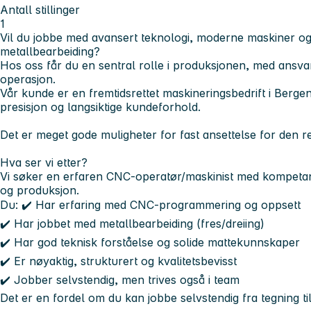
Antall stillinger
1
Vil du jobbe med avansert teknologi, moderne maskiner o
metallbearbeiding?
Hos oss får du en sentral rolle i produksjonen, med ansv
operasjon.
Vår kunde er en fremtidsrettet maskineringsbedrift i Bergen 
presisjon og langsiktige kundeforhold.
Det er meget gode muligheter for fast ansettelse for den re
Hva ser vi etter?
Vi søker en
erfaren CNC-operatør/maskinist
med kompetan
og produksjon.
Du: ✔️ Har erfaring med
CNC-programmering og oppsett
✔️ Har jobbet med
metallbearbeiding
(fres/dreiing)
✔️ Har god teknisk forståelse og solide mattekunnskaper
✔️ Er nøyaktig, strukturert og kvalitetsbevisst
✔️ Jobber selvstendig, men trives også i team
Det er en fordel om du kan jobbe selvstendig fra tegning til