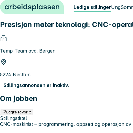
Hopp til innhold
Ledige stillinger
Ung
Somm
Presisjon møter teknologi: CNC-oper
Temp-Team avd. Bergen
5224 Nesttun
Stillingsannonsen er inaktiv.
Om jobben
Lagre favoritt
Stillingstittel
CNC-maskinist – programmering, oppsett og operasjon av 