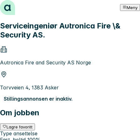
Hopp til innhold
Meny
Serviceingeniør Autronica Fire \&
Security AS.
Autronica Fire and Security AS Norge
Torvveien 4, 1383 Asker
Stillingsannonsen er inaktiv.
Om jobben
Lagre favoritt
Type ansettelse
Fast, heltid 100%