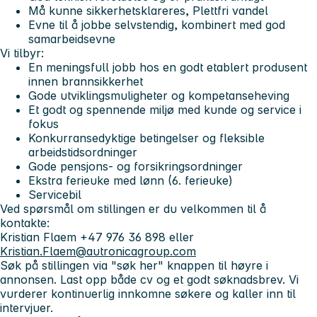
Må kunne sikkerhetsklareres, Plettfri vandel
Evne til å jobbe selvstendig, kombinert med god
samarbeidsevne
Vi tilbyr:
En meningsfull jobb hos en godt etablert produsent
innen brannsikkerhet
Gode utviklingsmuligheter og kompetanseheving
Et godt og spennende miljø med kunde og service i
fokus
Konkurransedyktige betingelser og fleksible
arbeidstidsordninger
Gode pensjons- og forsikringsordninger
Ekstra ferieuke med lønn (6. ferieuke)
Servicebil
Ved spørsmål om stillingen er du velkommen til å
kontakte:
Kristian Flaem +47 976 36 898 eller
Kristian.Flaem@autronicagroup.com
Søk på stillingen via "søk her" knappen til høyre i
annonsen. Last opp både cv og et godt søknadsbrev. Vi
vurderer kontinuerlig innkomne søkere og kaller inn til
intervjuer.