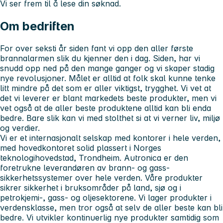
Vi ser frem til å lese din søknad.
Om bedriften
For over seksti år siden fant vi opp den aller første
brannalarmen slik du kjenner den i dag. Siden, har vi
snudd opp ned på den mange ganger og vi skaper stadig
nye revolusjoner. Målet er alltid at folk skal kunne tenke
litt mindre på det som er aller viktigst, trygghet. Vi vet at
det vi leverer er blant markedets beste produkter, men vi
vet også at de aller beste produktene alltid kan bli enda
bedre. Bare slik kan vi med stolthet si at vi verner liv, miljø
og verdier.
Vi er et internasjonalt selskap med kontorer i hele verden,
med hovedkontoret solid plassert i Norges
teknologihovedstad, Trondheim. Autronica er den
foretrukne leverandøren av brann- og gass-
sikkerhetssystemer over hele verden. Våre produkter
sikrer sikkerhet i bruksområder på land, sjø og i
petrokjemi-, gass- og oljesektorene. Vi lager produkter i
verdensklasse, men tror også at selv de aller beste kan bli
bedre. Vi utvikler kontinuerlig nye produkter samtidig som