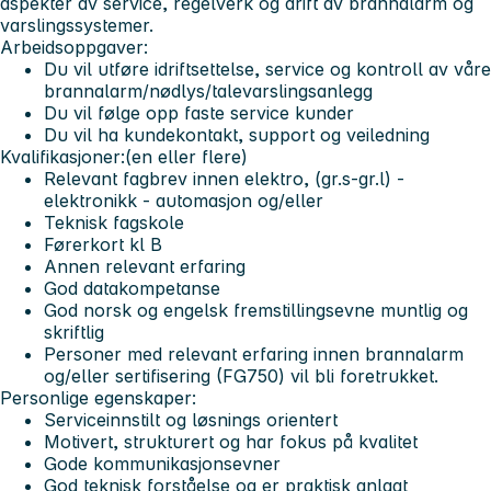
aspekter av service, regelverk og drift av brannalarm og
varslingssystemer.
Arbeidsoppgaver:
Du vil utføre idriftsettelse, service og kontroll av våre
brannalarm/nødlys/talevarslingsanlegg
Du vil følge opp faste service kunder
Du vil ha kundekontakt, support og veiledning
Kvalifikasjoner:(en eller flere)
Relevant fagbrev innen elektro, (gr.s-gr.l) -
elektronikk - automasjon og/eller
Teknisk fagskole
Førerkort kl B
Annen relevant erfaring
God datakompetanse
God norsk og engelsk fremstillingsevne muntlig og
skriftlig
Personer med relevant erfaring innen brannalarm
og/eller sertifisering (FG750) vil bli foretrukket.
Personlige egenskaper:
Serviceinnstilt og løsnings orientert
Motivert, strukturert og har fokus på kvalitet
Gode kommunikasjonsevner
God teknisk forståelse og er praktisk anlagt