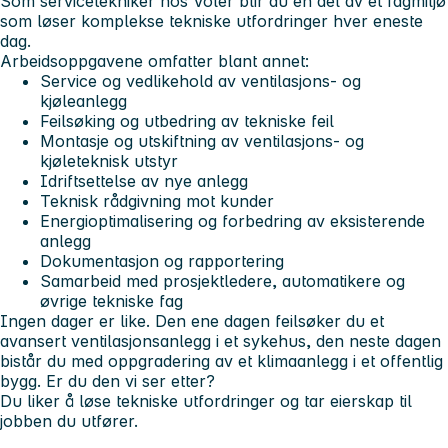
Som servicetekniker hos Voler blir du en del av et fagmiljø
som løser komplekse tekniske utfordringer hver eneste
dag.
Arbeidsoppgavene omfatter blant annet:
Service og vedlikehold av ventilasjons- og
kjøleanlegg
Feilsøking og utbedring av tekniske feil
Montasje og utskiftning av ventilasjons- og
kjøleteknisk utstyr
Idriftsettelse av nye anlegg
Teknisk rådgivning mot kunder
Energioptimalisering og forbedring av eksisterende
anlegg
Dokumentasjon og rapportering
Samarbeid med prosjektledere, automatikere og
øvrige tekniske fag
Ingen dager er like. Den ene dagen feilsøker du et
avansert ventilasjonsanlegg i et sykehus, den neste dagen
bistår du med oppgradering av et klimaanlegg i et offentlig
bygg. Er du den vi ser etter?
Du liker å løse tekniske utfordringer og tar eierskap til
jobben du utfører.