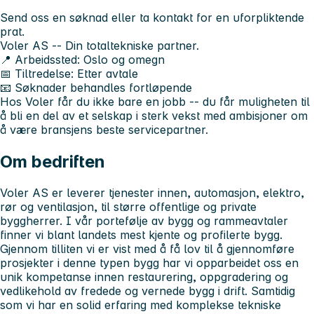
Send oss en søknad eller ta kontakt for en uforpliktende
prat.
Voler AS -- Din totaltekniske partner.
📍 Arbeidssted: Oslo og omegn
📅 Tiltredelse: Etter avtale
📧 Søknader behandles fortløpende
Hos Voler får du ikke bare en jobb -- du får muligheten til
å bli en del av et selskap i sterk vekst med ambisjoner om
å være bransjens beste servicepartner.
Om bedriften
Voler AS er leverer tjenester innen, automasjon, elektro,
rør og ventilasjon, til større offentlige og private
byggherrer. I vår portefølje av bygg og rammeavtaler
finner vi blant landets mest kjente og profilerte bygg.
Gjennom tilliten vi er vist med å få lov til å gjennomføre
prosjekter i denne typen bygg har vi opparbeidet oss en
unik kompetanse innen restaurering, oppgradering og
vedlikehold av fredede og vernede bygg i drift. Samtidig
som vi har en solid erfaring med komplekse tekniske