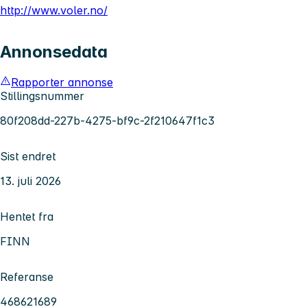
http://www.voler.no/
Annonsedata
Rapporter annonse
Stillingsnummer
80f208dd-227b-4275-bf9c-2f210647f1c3
Sist endret
13. juli 2026
Hentet fra
FINN
Referanse
468621689