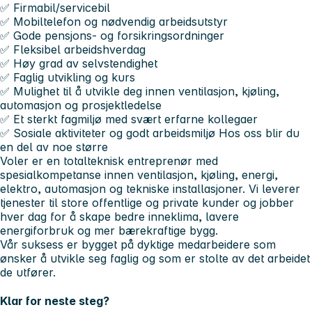
✅ Firmabil/servicebil
✅ Mobiltelefon og nødvendig arbeidsutstyr
✅ Gode pensjons- og forsikringsordninger
✅ Fleksibel arbeidshverdag
✅ Høy grad av selvstendighet
✅ Faglig utvikling og kurs
✅ Mulighet til å utvikle deg innen ventilasjon, kjøling,
automasjon og prosjektledelse
✅ Et sterkt fagmiljø med svært erfarne kollegaer
✅ Sosiale aktiviteter og godt arbeidsmiljø Hos oss blir du
en del av noe større
Voler er en totalteknisk entreprenør med
spesialkompetanse innen ventilasjon, kjøling, energi,
elektro, automasjon og tekniske installasjoner. Vi leverer
tjenester til store offentlige og private kunder og jobber
hver dag for å skape bedre inneklima, lavere
energiforbruk og mer bærekraftige bygg.
Vår suksess er bygget på dyktige medarbeidere som
ønsker å utvikle seg faglig og som er stolte av det arbeidet
de utfører.
Klar for neste steg?