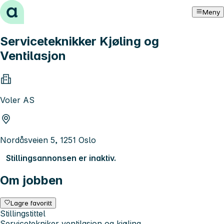
Hopp til innhold
Meny
Serviceteknikker Kjøling og
Ventilasjon
Voler AS
Nordåsveien 5, 1251 Oslo
Stillingsannonsen er inaktiv.
Om jobben
Lagre favoritt
Stillingstittel
Servicetekniker ventilasjon og kjøling