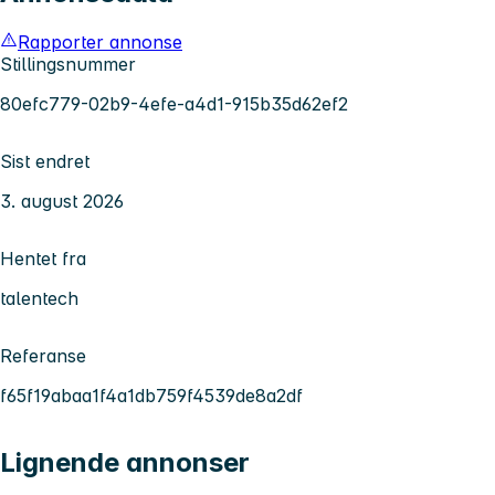
Rapporter annonse
Stillingsnummer
80efc779-02b9-4efe-a4d1-915b35d62ef2
Sist endret
3. august 2026
Hentet fra
talentech
Referanse
f65f19abaa1f4a1db759f4539de8a2df
Lignende annonser