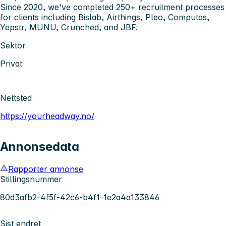
Since 2020, we've completed 250+ recruitment processes
for clients including Bislab, Airthings, Pleo, Computas,
Yepstr, MUNU, Crunched, and JBF.
Sektor
Privat
Nettsted
https://yourheadway.no/
Annonsedata
Rapporter annonse
Stillingsnummer
80d3afb2-4f5f-42c6-b4f1-1e2a4a133846
Sist endret