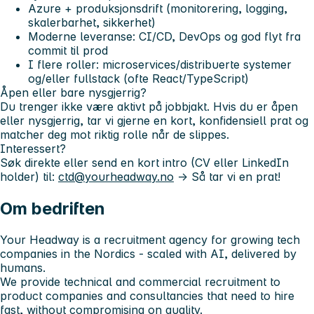
Azure + produksjonsdrift
(monitorering, logging,
skalerbarhet, sikkerhet)
Moderne leveranse:
CI/CD, DevOps
og god flyt fra
commit til prod
I flere roller:
microservices/distribuerte systemer
og/eller
fullstack
(ofte React/TypeScript)
Åpen eller bare nysgjerrig?
Du trenger ikke være aktivt på jobbjakt. Hvis du er
åpen
eller
nysgjerrig
, tar vi gjerne en kort, konfidensiell prat og
matcher deg mot riktig rolle når de slippes.
Interessert?
Søk direkte eller send en kort intro (CV eller LinkedIn
holder) til:
ctd@yourheadway.no
-> Så tar vi en prat!
Om bedriften
Your Headway is a recruitment agency for growing tech
companies in the Nordics - scaled with AI, delivered by
humans.
We provide technical and commercial recruitment to
product companies and consultancies that need to hire
fast, without compromising on quality.