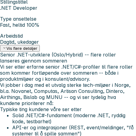
Stillingstittel
.NET Developer
Type ansettelse
Fast, heltid 100%
Arbeidstid
Dagtid, ukedager
Vis flere detaljer
Senior .NET-utviklere (Oslo/Hybrid) -- flere roller
lanseres gjennom sommeren
Vi ser etter
erfarne senior .NET/C#-profiler
til flere roller
som kommer fortløpende over sommeren -- både i
produktmiljøer
og i
konsulent/advisory
.
Vi jobber i dag med et utvalg sterke tech-miljøer i Norge,
bl.a.
Novanet, Computas, Artisan Consulting, Dintero,
Airthings, Bislab og MUNU
-- og vi ser tydelig hva
kundene prioriterer nå:
Typiske ting kundene våre ser etter
Solid
.NET/C#
-fundament (moderne .NET, ryddig
kode, testbarhet)
API-er og integrasjoner
(REST, event/meldinger, "få
systemer til å spille sammen")