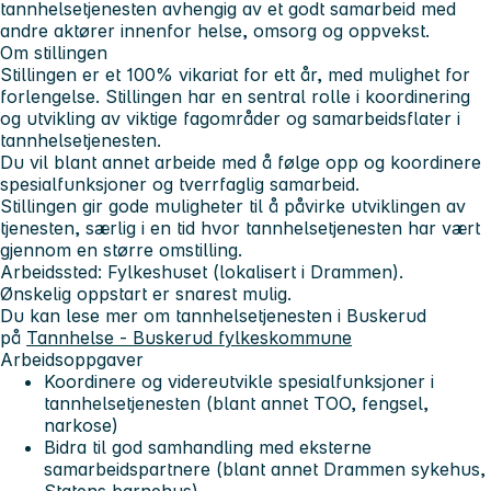
tannhelsetjenesten avhengig av et godt samarbeid med
andre aktører innenfor helse, omsorg og oppvekst.
Om stillingen
Stillingen er et 100% vikariat for ett år, med mulighet for
forlengelse. Stillingen har en sentral rolle i koordinering
og utvikling av viktige fagområder og samarbeidsflater i
tannhelsetjenesten.
Du vil blant annet arbeide med å følge opp og koordinere
spesialfunksjoner og tverrfaglig samarbeid.
Stillingen gir gode muligheter til å påvirke utviklingen av
tjenesten, særlig i en tid hvor tannhelsetjenesten har vært
gjennom en større omstilling.
Arbeidssted: Fylkeshuset (lokalisert i Drammen).
Ønskelig oppstart er snarest mulig.
Du kan lese mer om tannhelsetjenesten i Buskerud
på
Tannhelse - Buskerud fylkeskommune
Arbeidsoppgaver
Koordinere og videreutvikle spesialfunksjoner i
tannhelsetjenesten (blant annet TOO, fengsel,
narkose)
Bidra til god samhandling med eksterne
samarbeidspartnere (blant annet Drammen sykehus,
Statens barnehus)