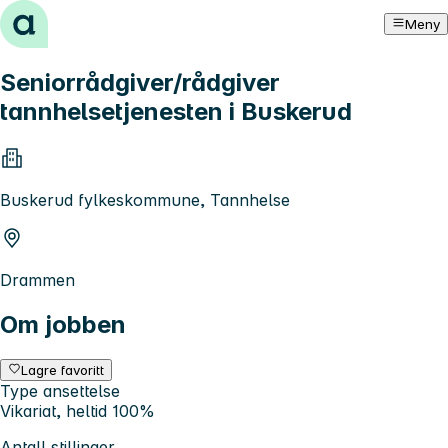
Hopp til innhold
Meny
Seniorrådgiver/rådgiver
tannhelsetjenesten i Buskerud
Buskerud fylkeskommune, Tannhelse
Drammen
Om jobben
Lagre favoritt
Type ansettelse
Vikariat, heltid 100%
Antall stillinger