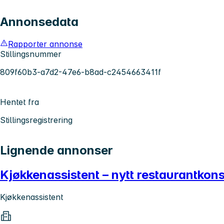
Annonsedata
Rapporter annonse
Stillingsnummer
809f60b3-a7d2-47e6-b8ad-c2454663411f
Hentet fra
Stillingsregistrering
Lignende annonser
Kjøkkenassistent – nytt restaurantkon
Kjøkkenassistent