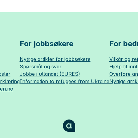
For jobbsøkere
For bedr
Nyttige artikler for jobbsøkere
Vilkår og ret
Spørsmål og svar
Hjelp til inn
sler
Jobbe i utlandet (EURES)
Overføre a
erklæring
Information to refugees from Ukraine
Nyttige artik
sen.no