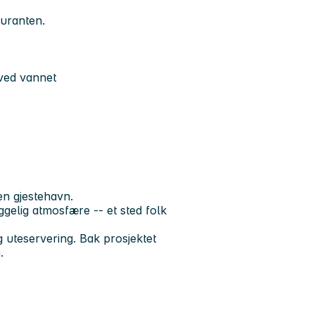
auranten.
 ved vannet
en gjestehavn.
gelig atmosfære -- et sted folk
g uteservering. Bak prosjektet
.