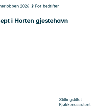
erjobben
2026
☀️
For bedrifter
sept i Horten gjestehavn
Stillingstittel
Kjøkkenassistent