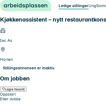
Hopp til innhold
Ledige stillinger
Ung
Somm
Kjøkkenassistent – nytt restaurantkon
Iec As
Horten
Stillingsannonsen er inaktiv.
Om jobben
Lagre favoritt
Oppstart
Etter avtale