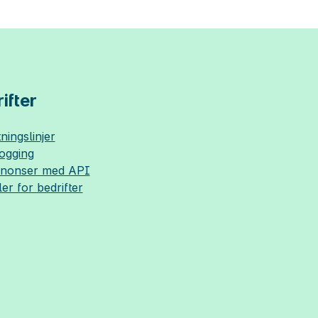
ifter
ningslinjer
logging
nnonser med API
ler for bedrifter