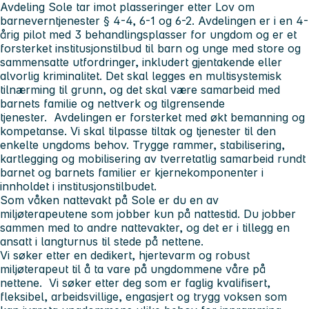
Avdeling Sole tar imot plasseringer etter Lov om
barneverntjenester § 4-4, 6-1 og 6-2. Avdelingen er i en 4-
årig pilot med 3 behandlingsplasser for ungdom og er et
forsterket institusjonstilbud til barn og unge med store og
sammensatte utfordringer, inkludert gjentakende eller
alvorlig kriminalitet. Det skal legges en multisystemisk
tilnærming til grunn, og det skal være samarbeid med
barnets familie og nettverk og tilgrensende
tjenester. Avdelingen er forsterket med økt bemanning og
kompetanse. Vi skal tilpasse tiltak og tjenester til den
enkelte ungdoms behov. Trygge rammer, stabilisering,
kartlegging og mobilisering av tverretatlig samarbeid rundt
barnet og barnets familier er kjernekomponenter i
innholdet i institusjonstilbudet.
Som våken nattevakt på Sole er du en av
miljøterapeutene som jobber kun på nattestid. Du jobber
sammen med to andre nattevakter, og det er i tillegg en
ansatt i langturnus til stede på nettene.
Vi søker etter en dedikert, hjertevarm og robust
miljøterapeut til å ta vare på ungdommene våre på
nettene. Vi søker etter deg som er faglig kvalifisert,
fleksibel, arbeidsvillige, engasjert og trygg voksen som