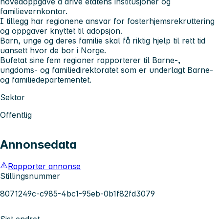
hovedoppgave å drive etatens institusjoner og
familievernkontor.
I tillegg har regionene ansvar for fosterhjemsrekruttering
og oppgaver knyttet til adopsjon.
Barn, unge og deres familie skal få riktig hjelp til rett tid
uansett hvor de bor i Norge.
Bufetat sine fem regioner​ rapporterer til Barne-,
ungdoms- og familiedirektoratet som er underlagt Barne-
og familiedepartementet.
Sektor
Offentlig
Annonsedata
Rapporter annonse
Stillingsnummer
8071249c-c985-4bc1-95eb-0b1f82fd3079
Sist endret