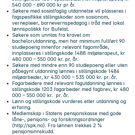
540 000 - 690 000 kr pr år.
Søkere med sosialfaglig utdannelse vil plasseres i
fagspesifikke stillingskoder som sosionom,
vernepleier, barnevernspedagog i tråd med lokal
lønnspolitikk for Bufetat.
Søkere som unntas fra kravet om
bachelorutdanning, men har minimum fullført 90
studiepoeng innenfor relevant fagområde,
innplasseres i stillingskode 1488 miljøterapeut, kr
480 000 – 550 000 kr. pr. år.
Søkere med mindre enn 90 studiepoeng eller uten
påbegynt utdanning lønnes i stillingskode 1486
miljøarbeider, kr 430 000 – 535 000 kr. pr. år.
Fagarbeidere med relevant fagutdanning lønnes i
stillingskode 1203 fagarbeider med fagbrev, kr 480
000 – 550 000 kr. pr. år.
Lønn og stillingskode vurderes etter utdanning og
erfaring.
Medlemskap i Statens pensjonskasse med gode
låne-, pensjons- og forsikringsordninger
(http://spk.no). Fra lønnen trekkes 2 %
pensjonsinnskudd.