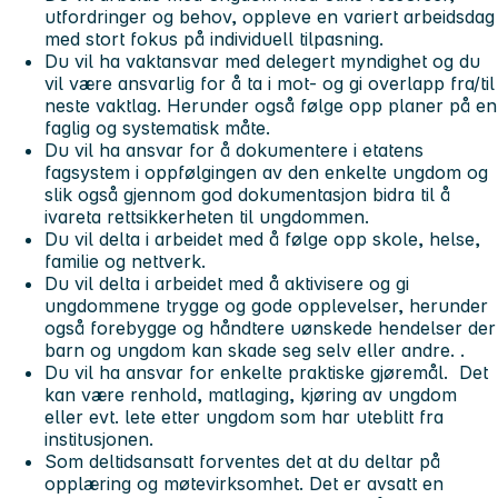
utfordringer og behov, oppleve en variert arbeidsdag
med stort fokus på individuell tilpasning.
Du vil ha vaktansvar med delegert myndighet og du
vil være ansvarlig for å ta i mot- og gi overlapp fra/til
neste vaktlag. Herunder også følge opp planer på en
faglig og systematisk måte.
Du vil ha ansvar for å dokumentere i etatens
fagsystem i oppfølgingen av den enkelte ungdom og
slik også gjennom god dokumentasjon bidra til å
ivareta rettsikkerheten til ungdommen.
Du vil delta i arbeidet med å følge opp skole, helse,
familie og nettverk.
Du vil delta i arbeidet med å aktivisere og gi
ungdommene trygge og gode opplevelser, herunder
også forebygge og håndtere uønskede hendelser der
barn og ungdom kan skade seg selv eller andre. .
Du vil ha ansvar for enkelte praktiske gjøremål. Det
kan være renhold, matlaging, kjøring av ungdom
eller evt. lete etter ungdom som har uteblitt fra
institusjonen.
Som deltidsansatt forventes det at du deltar på
opplæring og møtevirksomhet. Det er avsatt en