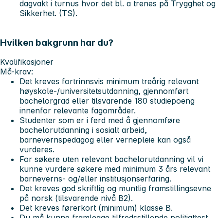
dagvakt i turnus hvor det bl. a trenes på Trygghet og
Sikkerhet. (TS).
Hvilken bakgrunn har du?
Kvalifikasjoner
Må-krav:
Det kreves fortrinnsvis minimum treårig relevant
høyskole-/universitetsutdanning, gjennomført
bachelorgrad eller tilsvarende 180 studiepoeng
innenfor relevante fagområder.
Studenter som er i ferd med å gjennomføre
bachelorutdanning i sosialt arbeid,
barnevernspedagog eller vernepleie kan også
vurderes.
For søkere uten relevant bachelorutdanning vil vi
kunne vurdere søkere med minimum 3 års relevant
barneverns- og/eller institusjonserfaring.
Det kreves god skriftlig og muntlig framstillingsevne
på norsk (tilsvarende nivå B2).
Det kreves førerkort (minimum) klasse B.
Du må kunne framlegge tilfredsstillende politiattest.