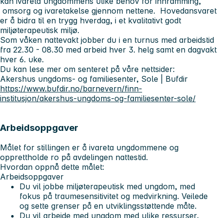
kan ivareta ungdommens ulike behov for innramming,
omsorg og ivaretakelse gjennom nettene. Hovedansvaret
er å bidra til en trygg hverdag, i et kvalitativt godt
miljøterapeutisk miljø.
Som våken nattevakt jobber du i en turnus med arbeidstid
fra 22.30 - 08.30 med arbeid hver 3. helg samt en dagvakt
hver 6. uke.
Du kan lese mer om senteret på våre nettsider:
Akershus ungdoms- og familiesenter, Sole | Bufdir
https://www.bufdir.no/barnevern/finn-
institusjon/akershus-ungdoms-og-familiesenter-sole/
Arbeidsoppgaver
Målet for stillingen er å ivareta ungdommene og
opprettholde ro på avdelingen nattestid.
Hvordan oppnå dette målet:
Arbeidsoppgaver
Du vil jobbe miljøterapeutisk med ungdom, med
fokus på traumesensitivitet og medvirkning. Veilede
og sette grenser på en utviklingsstøttende måte.
Du vil arbeide med ungdom med ulike ressurser,