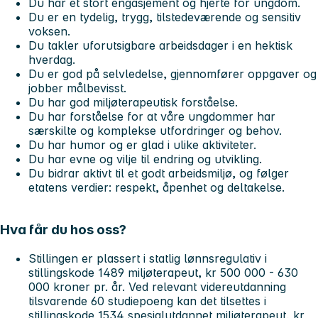
Du har et stort engasjement og hjerte for ungdom.
Du er en tydelig, trygg, tilstedeværende og sensitiv
voksen.
Du takler uforutsigbare arbeidsdager i en hektisk
hverdag.
Du er god på selvledelse, gjennomfører oppgaver og
jobber målbevisst.
Du har god miljøterapeutisk forståelse.
Du har forståelse for at våre ungdommer har
særskilte og komplekse utfordringer og behov.
Du har humor og er glad i ulike aktiviteter.
Du har evne og vilje til endring og utvikling.
Du bidrar aktivt til et godt arbeidsmiljø, og følger
etatens verdier: respekt, åpenhet og deltakelse.
Hva får du hos oss?
Stillingen er plassert i statlig lønnsregulativ i
stillingskode 1489 miljøterapeut, kr 500 000 - 630
000 kroner pr. år. Ved relevant videreutdanning
tilsvarende 60 studiepoeng kan det tilsettes i
stillingskode 1534 spesialutdannet miljøterapeut, kr