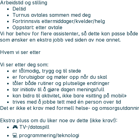
Arbeidstid og stilling
Deltid
Turnus avtales sammen med deg
Fortrinnsvis ettermiddager/kvelder/helg
Oppstart: etter avtale
Vi har behov for flere assistenter, så dette kan passe båd
som ønsker en ekstra jobb ved siden av noe annet.
Hvem vi ser etter
Vi ser etter deg som:
er tålmodig, trygg og til stede
er forutsigbar og møter opp når du skal
tåler både rutiner og plutselige endringer
tar initiativ til å gjøre dagen meningsfull
kan bidra til aktivitet, ikke bare «sitting på mobil»
trives med å jobbe tett med én person over tid
Det er ikke et krav med formell helse- og omsorgsutdanning
Ekstra pluss om du liker noe av dette (ikke krav!):
🎮 TV-/dataspill
💻 programmering/teknologi