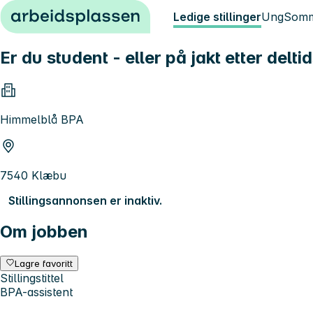
Hopp til innhold
Ledige stillinger
Ung
Somm
Er du student - eller på jakt etter delt
Himmelblå BPA
7540 Klæbu
Stillingsannonsen er inaktiv.
Om jobben
Lagre favoritt
Stillingstittel
BPA-assistent