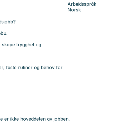
Arbeidsspråk
Norsk
idsjobb?
læbu.
, skape trygghet og
r, faste rutiner og behov for
te er ikke hoveddelen av jobben.