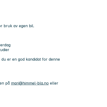
or bruk av egen bil.
verdag
tudier
 du er en god kandidat for denne
sen på
mari@himmel-bla.no
eller