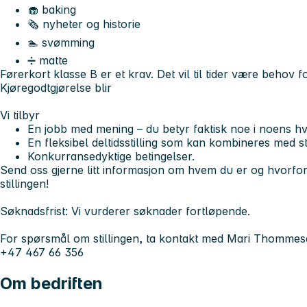
🧁 baking
🗞️ nyheter og historie
🏊 svømming
➗ matte
Førerkort klasse B er et krav. Det vil til tider være behov f
Kjøregodtgjørelse blir
Vi tilbyr
En jobb med mening – du betyr faktisk noe i noens h
En fleksibel deltidsstilling som kan kombineres med s
Konkurransedyktige betingelser.
Send oss gjerne litt informasjon om hvem du er og hvorfor
stillingen!
Søknadsfrist: Vi vurderer søknader fortløpende.
For spørsmål om stillingen, ta kontakt med Mari Thomme
+47 467 66 356
Om bedriften