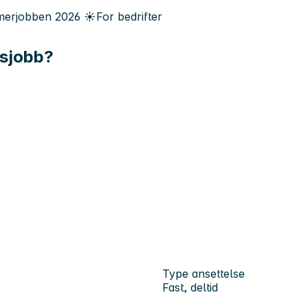
erjobben
2026
☀️
For bedrifter
idsjobb?
Type ansettelse
Fast, deltid