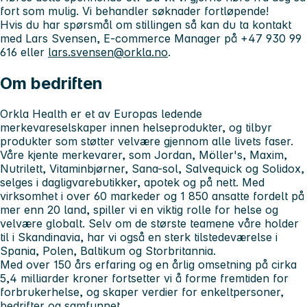
fort som mulig
. Vi behandler søknader fortløpende!
Hvis du har spørsmål om stillingen så kan du ta kontakt
med Lars Svensen, E-commerce Manager på +47 930 99
616 eller
lars.svensen@orkla.no
.
Om bedriften
Orkla Health er et av Europas ledende
merkevareselskaper innen helseprodukter, og tilbyr
produkter som støtter velvære gjennom alle livets faser.
Våre kjente merkevarer, som Jordan, Möller's, Maxim,
Nutrilett, Vitaminbjørner, Sana-sol, Salvequick og Solidox,
selges i dagligvarebutikker, apotek og på nett. Med
virksomhet i over 60 markeder og 1 850 ansatte fordelt på
mer enn 20 land, spiller vi en viktig rolle for helse og
velvære globalt. Selv om de største teamene våre holder
til i Skandinavia, har vi også en sterk tilstedeværelse i
Spania, Polen, Baltikum og Storbritannia.
Med over 150 års erfaring og en årlig omsetning på cirka
5,4 milliarder kroner fortsetter vi å forme fremtiden for
forbrukerhelse, og skaper verdier for enkeltpersoner,
bedrifter og samfunnet.