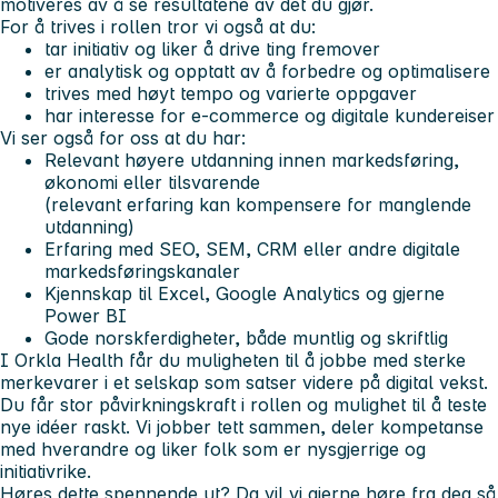
motiveres av å se resultatene av det du gjør.
For å trives i rollen tror vi også at du:
tar initiativ og liker å drive ting fremover
er analytisk og opptatt av å forbedre og optimalisere
trives med høyt tempo og varierte oppgaver
har interesse for e-commerce og digitale kundereiser
Vi ser også for oss at du har:
Relevant høyere utdanning innen markedsføring,
økonomi eller tilsvarende
(relevant erfaring kan kompensere for manglende
utdanning)
Erfaring med SEO, SEM, CRM eller andre digitale
markedsføringskanaler
Kjennskap til Excel, Google Analytics og gjerne
Power BI
Gode norskferdigheter, både muntlig og skriftlig
I Orkla Health får du muligheten til å jobbe med sterke
merkevarer i et selskap som satser videre på digital vekst.
Du får stor påvirkningskraft i rollen og mulighet til å teste
nye idéer raskt. Vi jobber tett sammen, deler kompetanse
med hverandre og liker folk som er nysgjerrige og
initiativrike.
Høres dette spennende ut?
Da vil vi gjerne høre fra deg så