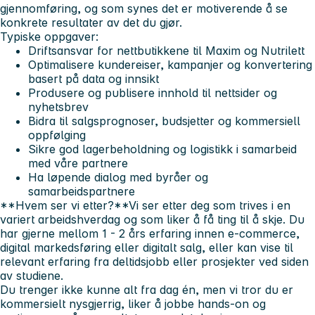
gjennomføring, og som synes det er motiverende å se
konkrete resultater av det du gjør.
Typiske oppgaver:
Driftsansvar for nettbutikkene til Maxim og Nutrilett
Optimalisere kundereiser, kampanjer og konvertering
basert på data og innsikt
Produsere og publisere innhold til nettsider og
nyhetsbrev
Bidra til salgsprognoser, budsjetter og kommersiell
oppfølging
Sikre god lagerbeholdning og logistikk i samarbeid
med våre partnere
Ha løpende dialog med byråer og
samarbeidspartnere
**Hvem ser vi etter?**Vi ser etter deg som trives i en
variert arbeidshverdag og som liker å få ting til å skje. Du
har gjerne mellom 1 - 2 års erfaring innen e-commerce,
digital markedsføring eller digitalt salg, eller kan vise til
relevant erfaring fra deltidsjobb eller prosjekter ved siden
av studiene.
Du trenger ikke kunne alt fra dag én, men vi tror du er
kommersielt nysgjerrig, liker å jobbe hands-on og