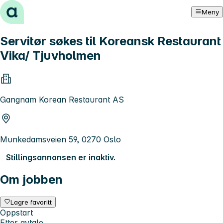
Hopp til innhold
Meny
Servitør søkes til Koreansk Restaurant
Vika/ Tjuvholmen
Gangnam Korean Restaurant AS
Munkedamsveien 59, 0270 Oslo
Stillingsannonsen er inaktiv.
Om jobben
Lagre favoritt
Oppstart
Etter avtale