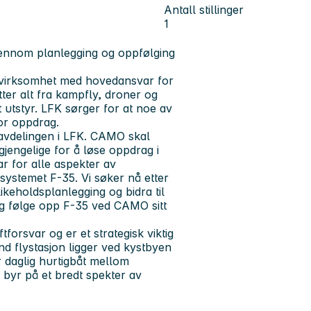
Antall stillinger
1
gjennom planlegging og oppfølging
ivirksomhet med hovedansvar for
tter alt fra kampfly, droner og
t utstyr. LFK sørger for at noe av
for oppdrag.
 avdelingen i LFK. CAMO skal
lgjengelige for å løse oppdrag i
r for alle aspekter av
nsystemet F-35. Vi søker nå etter
ikeholdsplanlegging og bidra til
g følge opp F-35 ved CAMO sitt
tforsvar og er et strategisk viktig
d flystasjon ligger ved kystbyen
r daglig hurtigbåt mellom
byr på et bredt spekter av