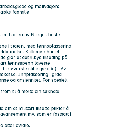
 arbeidsglede og motivasjon:
giske fagmiljø
 som har en av Norges beste
lene i staten, med lønnsplassering
utdannelse. Stillingen har et
jør at det tilbys tilsetting på
tart lønnsspenn laveste
n for øverste stillingskode). Av
skasse. Innplassering i grad
nse og ansiennitet. For spesielt
 frem til å motta din søknad!
 om at militært tilsatte plikter å
 avansement mv. som er fastsatt i
to etter avtale.