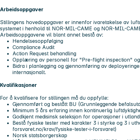
Arbeidsoppgaver
Stillingens hovedoppgaver er innenfor ivaretakelse av luftd
systemet i henhold til NOR-MIL-CAME og NOR-MIL-CAME
Arbeidsoppgavene vil blant annet bestå av:
Hendelsesoppfølging
Compliance Audit
Action Request behandling
Opplæring av personell for "Pre-flight inspection" og
Bidra i planlegging og gjennomføring av deployeringer
internasjonalt.
Kvalifikasjoner
For å kvalifisere for stillingen må du oppfylle:
Gjennomført og bestått BU (Grunnleggende befalsut
Minimum 5 års erfaring innen kontinuerlig luftdyktighe
Godkjent medisinsk seleksjon for operasjoner i utland
Bestå fysiske tester med karakter 3 i styrke og 3 i ut
forsvaret.no/krav/fysiske-tester-i-forsvaret)
Norsk statsborgerskap