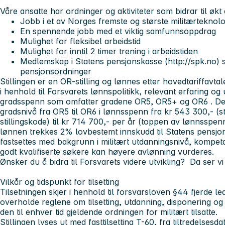
Våre ansatte har ordninger og aktiviteter som bidrar til økt
Jobb i et av Norges fremste og største militærteknolo
En spennende jobb med et viktig samfunnsoppdrag
Mulighet for fleksibel arbeidstid
Mulighet for inntil 2 timer trening i arbeidstiden
Medlemskap i Statens pensjonskasse (http://spk.no)
pensjonsordninger
Stillingen er en OR-stilling og lønnes etter hovedtariffavta
i henhold til Forsvarets lønnspolitikk, relevant erfaring og 
gradsspenn som omfatter gradene OR5, OR5+ og OR6 . Dette g
gradsnivå fra OR5 til OR6 i lønnsspenn fra kr 543 300,- (s
stillingskode) til kr 714 700,- per år (toppen av lønnsspen
lønnen trekkes 2% lovbestemt innskudd til Statens pensjon
fastsettes med bakgrunn i militært utdanningsnivå, kompeta
godt kvalifiserte søkere kan høyere avlønning vurderes.
Ønsker du å bidra til Forsvarets videre utvikling? Da ser vi
Vilkår og tidspunkt for tilsetting
Tilsetningen skjer i henhold til forsvarsloven §44 fjerde ledd
overholde reglene om tilsetting, utdanning, disponering og
den til enhver tid gjeldende ordningen for militært tilsatte.
Stillingen lyses ut med fasttilsetting T-60, fra tiltredelsesda