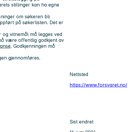
rets stillinger kan ha egne
sninger om søkeren bli
ppført på søkerlisten. Det er
r og vitnemål
må
legges ved
 være offentlig godkjent av
tanse
. Godkjenningen må
ngen gjennomføres.
Nettsted
https://www.forsvaret.no/
Sist endret