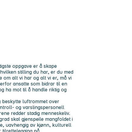
tigste oppgave er å skape
vilken stilling du har, er du med
 om alt vi har og alt vi er, må vi
derfor ansatte som bidrar til en
g ha mot til å handle riktig og
g beskytte luftrommet over
ontroll- og varslingspersonell
rene redder stadig menneskeliv.
 grad skal gjenspeile mangfoldet i
ke, uavhengig av kjønn, kulturell
 tilrettelegging på