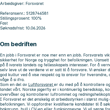
Arbeidsgiver: Forsvaret
Referansenr.: 5128746581
Stillingsprosent: 100%
Fast
Søknadsfrist: 10.06.2026
Om bedriften
En jobb i Forsvaret er noe mer enn en jobb. Forsvarets vik
sikkerhet for Norge og trygghet for befolkningen. Uansett h
på å ivareta landets og fellesskapets interesser. For å verne
selv leve ut de verdiene vi er satt til å forsvare. Vi ønsker 
god kultur ved å vise respekt og ta ansvar for hverandre, o
våge å si ifra.
Som en del av
Luftforsvaret
er du med på å kontrollere o
landet vårt. Norske jagerfly er i kontinuerlig beredskap, k
overvåker og kontrollerer luftrommet og redningshelikopt
I Forsvaret er det ønskelig at arbeidsstyrken i størst mulig
befolkningen. Vi oppfordrer kvalifiserte kandidater til å sø
bakgrunn, hull i CV-en eller funksjonsevne. Vi vil sørge for