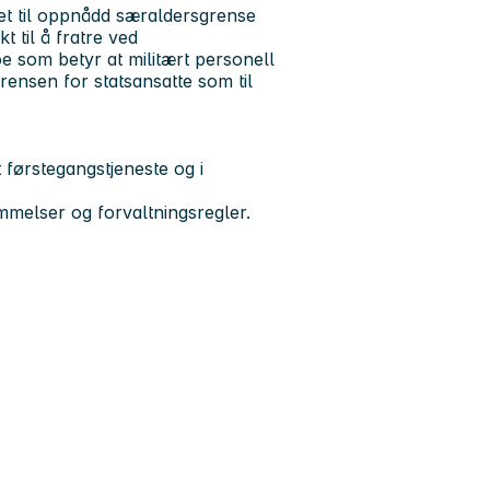
aret til oppnådd særaldersgrense
t til å fratre ved
e som betyr at militært personell
sgrensen for statsansatte som til
nt førstegangstjeneste og i
temmelser og forvaltningsregler.