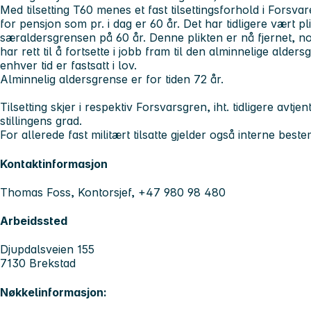
Med tilsetting T60 menes et fast tilsettingsforhold i Forsv
for pensjon som pr. i dag er 60 år. Det har tidligere vært plik
særaldersgrensen på 60 år. Denne plikten er nå fjernet, no
har rett til å fortsette i jobb fram til den alminnelige alder
enhver tid er fastsatt i lov.
Alminnelig aldersgrense er for tiden 72 år.
Tilsetting skjer i respektiv Forsvarsgren, iht. tidligere avtje
stillingens grad.
For allerede fast militært tilsatte gjelder også interne bes
Kontaktinformasjon
Thomas Foss, Kontorsjef, +47 980 98 480
Arbeidssted
Djupdalsveien 155
7130 Brekstad
Nøkkelinformasjon: