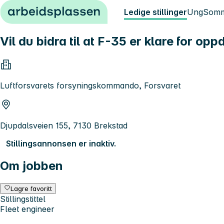
Hopp til innhold
Ledige stillinger
Ung
Somm
Vil du bidra til at F-35 er klare for op
Luftforsvarets forsyningskommando, Forsvaret
Djupdalsveien 155, 7130 Brekstad
Stillingsannonsen er inaktiv.
Om jobben
Lagre favoritt
Stillingstittel
Fleet engineer