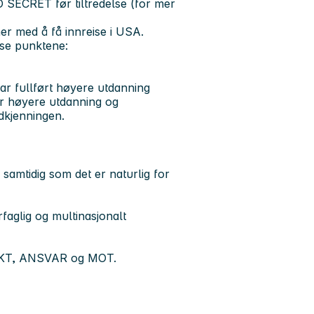
SECRET før tiltredelse (for mer
r med å få innreise i USA.
sse punktene:
har fullført høyere utdanning
or høyere utdanning og
dkjenningen.
 samtidig som det er naturlig for
faglig og multinasjonalt
PEKT, ANSVAR og MOT.