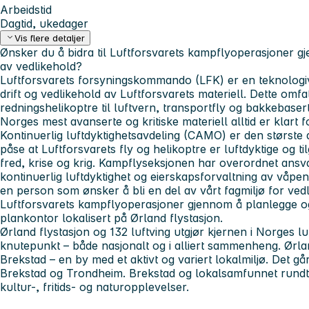
Arbeidstid
Dagtid, ukedager
Vis flere detaljer
Ønsker du å bidra til Luftforsvarets kampflyoperasjoner 
av vedlikehold?
Luftforsvarets forsyningskommando (LFK) er en teknolog
drift og vedlikehold av Luftforsvarets materiell. Dette omfa
redningshelikoptre til luftvern, transportfly og bakkebaser
Norges mest avanserte og kritiske materiell alltid er klart 
Kontinuerlig luftdyktighetsavdeling (CAMO) er den største
påse at Luftforsvarets fly og helikoptre er luftdyktige og ti
fred, krise og krig. Kampflyseksjonen har overordnet ansva
kontinuerlig luftdyktighet og eierskapsforvaltning av våpe
en person som ønsker å bli en del av vårt fagmiljø for vedl
Luftforsvarets kampflyoperasjoner gjennom å planlegge o
plankontor lokalisert på Ørland flystasjon.
Ørland flystasjon og 132 luftving utgjør kjernen i Norges luf
knutepunkt – både nasjonalt og i alliert sammenheng. Ørlan
Brekstad – en by med et aktivt og variert lokalmiljø. Det gå
Brekstad og Trondheim. Brekstad og lokalsamfunnet rundt 
kultur-, fritids- og naturopplevelser.