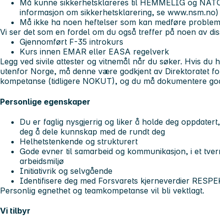
Må kunne sikkerhetsklareres til HEMMELIG og NATO 
informasjon om sikkerhetsklarering, se www.nsm.no)
Må ikke ha noen heftelser som kan medføre probleme
Vi ser det som en fordel om du også treffer på noen av di
Gjennomført F-35 introkurs
Kurs innen EMAR eller EASA regelverk
Legg ved sivile attester og vitnemål når du søker. Hvis du 
utenfor Norge, må denne være godkjent av Direktoratet f
kompetanse (tidligere NOKUT), og du må dokumentere go
Personlige egenskaper
Du er faglig nysgjerrig og liker å holde deg oppdatert,
deg å dele kunnskap med de rundt deg
Helhetstenkende og strukturert
Gode evner til samarbeid og kommunikasjon, i et tverr
arbeidsmiljø
Initiativrik og selvgående
Identifisere deg med Forsvarets kjerneverdier RES
Personlig egnethet og teamkompetanse vil bli vektlagt.
Vi tilbyr