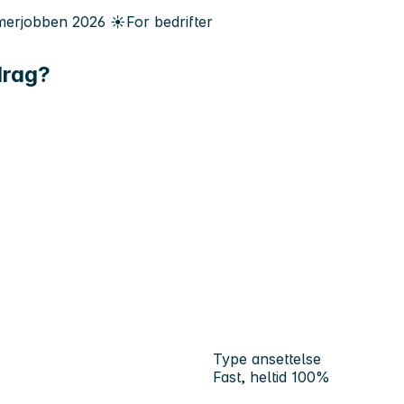
erjobben
2026
☀️
For bedrifter
pdrag?
Type ansettelse
Fast, heltid 100%