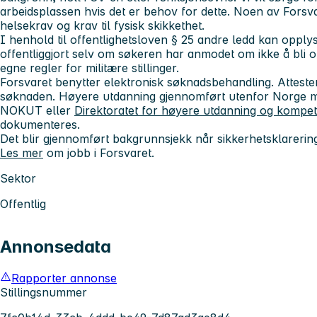
arbeidsplassen hvis det er behov for dette. Noen av Forsva
helsekrav og krav til fysisk skikkethet.
I henhold til offentlighetsloven § 25 andre ledd kan opply
offentliggjort selv om søkeren har anmodet om ikke å bli o
egne regler for militære stillinger.
Forsvaret benytter elektronisk søknadsbehandling. Atteste
søknaden. Høyere utdanning gjennomført utenfor Norge må
NOKUT eller
Direktoratet for høyere utdanning og kompe
dokumenteres.
Det blir gjennomført bakgrunnsjekk når sikkerhetsklareri
Les mer
om jobb i Forsvaret.
Sektor
Offentlig
Annonsedata
Rapporter annonse
Stillingsnummer