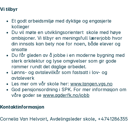
Vi tilbyr
Et godt arbeidsmiljø med dyktige og engasjerte
kolleger
Du vil møte en utviklingsorientert ​skole med høye
ambisjoner. Vi tilbyr en meningsfull lærerjobb hvor
din innsats kan bety noe for noen, både elever og
ansatte
Du får gleden av å jobbe i en moderne bygning med
sterk arkitektur og lyse omgivelser som gir gode
rammer rundt det daglige arbeidet.
Lønns- og avtalevilkår som fastsatt i lov- og
avtaleverk
Les mer om vår skole her:
www.tangen.vgs.no
God pensjonsordning i SPK. For mer informasjon om
våre goder se
www.agderfk.no/jobb
Kontaktinformasjon
Cornelia Van Helvoirt, Avdelingsleder skole, +4741286355