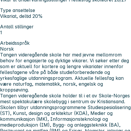
Type ansettelse
Vikariat, deltid 20%
Antall stillinger
1
Arbeidsspråk
Norsk
T
angen videregående skole har med jevne mellomrom
behov for engasjerte og dyktige vikarer. Vi søker etter deg
som er aktuell for kortere og lengre vikariater innenfor
fellesfagene våre på både studieforberedende og
yrkesfaglige utdanningsprogram. Aktuelle fellesfag kan
være
naturfag, matematikk, norsk, engelsk og
kroppsøving.
Tangen videregående skole holder til i et av Skole-Norges
mest spektakulære skolebygg i sentrum av Kristiansand.
Skolen tilbyr utdanningsprogrammene Studiespesialisering
(ST), Kunst, design og arkitektur (KDA), Medier og
kommunikasjon (MK), Informasjonsteknologi og
medieproduksjon (IM), Bygg- og anleggsteknikk (BA),
Restaurant og matfag (RM) og Frisør, blomster, interiør og