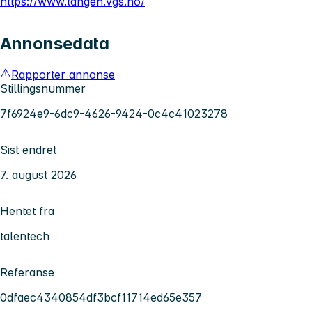
https://www.tangen.vgs.no/
Annonsedata
Rapporter annonse
Stillingsnummer
7f6924e9-6dc9-4626-9424-0c4c41023278
Sist endret
7. august 2026
Hentet fra
talentech
Referanse
0dfaec4340854df3bcf11714ed65e357