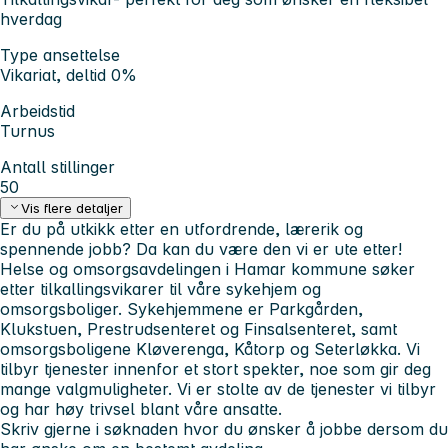
hverdag
Type ansettelse
Vikariat, deltid 0%
Arbeidstid
Turnus
Antall stillinger
50
Vis flere detaljer
Er du på utkikk etter en utfordrende, lærerik og
spennende jobb? Da kan du være den vi er ute etter!
Helse og omsorgsavdelingen i Hamar kommune søker
etter tilkallingsvikarer til våre sykehjem og
omsorgsboliger. Sykehjemmene er Parkgården,
Klukstuen, Prestrudsenteret og Finsalsenteret, samt
omsorgsboligene Kløverenga, Kåtorp og Seterløkka. Vi
tilbyr tjenester innenfor et stort spekter, noe som gir deg
mange valgmuligheter. Vi er stolte av de tjenester vi tilbyr
og har høy trivsel blant våre ansatte.
Skriv gjerne i søknaden hvor du ønsker å jobbe dersom du