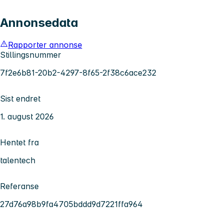
Annonsedata
Rapporter annonse
Stillingsnummer
7f2e6b81-20b2-4297-8f65-2f38c6ace232
Sist endret
1. august 2026
Hentet fra
talentech
Referanse
27d76a98b9fa4705bddd9d7221ffa964