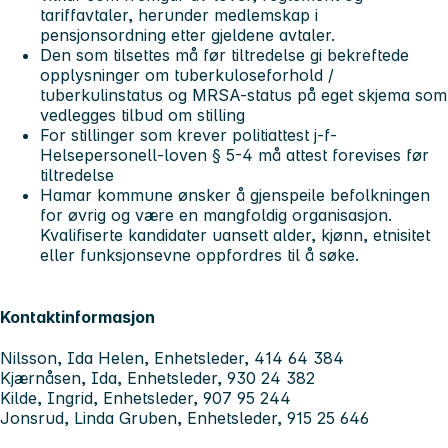
tariffavtaler, herunder medlemskap i
pensjonsordning etter gjeldene avtaler.
Den som tilsettes må før tiltredelse gi bekreftede
opplysninger om tuberkuloseforhold /
tuberkulinstatus og MRSA-status på eget skjema som
vedlegges tilbud om stilling
For stillinger som krever politiattest j-f-
Helsepersonell-loven § 5-4 må attest forevises før
tiltredelse
Hamar kommune ønsker å gjenspeile befolkningen
for øvrig og være en mangfoldig organisasjon.
Kvalifiserte kandidater uansett alder, kjønn, etnisitet
eller funksjonsevne oppfordres til å søke.
Kontaktinformasjon
Nilsson, Ida Helen, Enhetsleder, 414 64 384
Kjærnåsen, Ida, Enhetsleder, 930 24 382
Kilde, Ingrid, Enhetsleder, 907 95 244
Jonsrud, Linda Gruben, Enhetsleder, 915 25 646