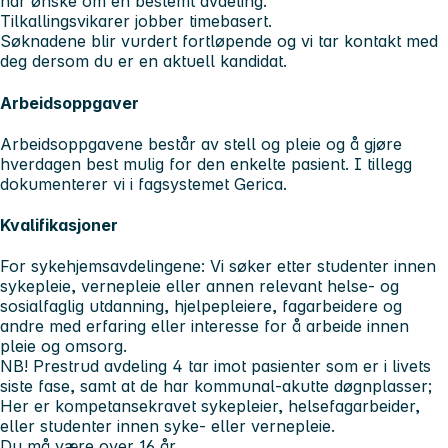
har ønske om en bestemt avdeling.
Tilkallingsvikarer jobber timebasert.
Søknadene blir vurdert fortløpende og vi tar kontakt med
deg dersom du er en aktuell kandidat.
Arbeidsoppgaver
Arbeidsoppgavene består av stell og pleie og å gjøre
hverdagen best mulig for den enkelte pasient. I tillegg
dokumenterer vi i fagsystemet Gerica.
Kvalifikasjoner
For sykehjemsavdelingene: Vi søker etter studenter innen
sykepleie, vernepleie eller annen relevant helse- og
sosialfaglig utdanning, hjelpepleiere, fagarbeidere og
andre med erfaring eller interesse for å arbeide innen
pleie og omsorg.
NB! Prestrud avdeling 4 tar imot pasienter som er i livets
siste fase, samt at de har kommunal-akutte døgnplasser;
Her er kompetansekravet sykepleier, helsefagarbeider,
eller studenter innen syke- eller vernepleie.
Du må være over 16 år.