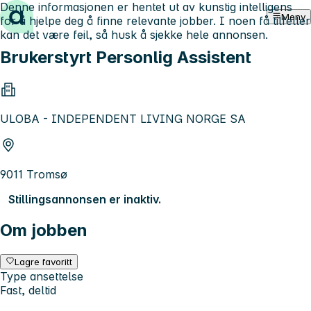
Denne informasjonen er hentet ut av kunstig intelligens
Hopp til innhold
Meny
for å hjelpe deg å finne relevante jobber. I noen få tilfeller
kan det være feil, så husk å sjekke hele annonsen.
Brukerstyrt Personlig Assistent
ULOBA - INDEPENDENT LIVING NORGE SA
9011 Tromsø
Stillingsannonsen er inaktiv.
Om jobben
Lagre favoritt
Type ansettelse
Fast, deltid