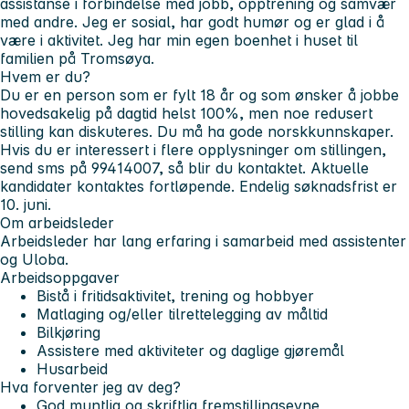
assistanse i forbindelse med jobb, opptrening og samvær
med andre. Jeg er sosial, har godt humør og er glad i å
være i aktivitet. Jeg har min egen boenhet i huset til
familien på Tromsøya.
Hvem er du?
Du er en person som er fylt 18 år og som ønsker å jobbe
hovedsakelig på dagtid helst 100%, men noe redusert
stilling kan diskuteres. Du må ha gode norskkunnskaper.
Hvis du er interessert i flere opplysninger om stillingen,
send sms på 99414007, så blir du kontaktet. Aktuelle
kandidater kontaktes fortløpende. Endelig søknadsfrist er
10. juni.
Om arbeidsleder
Arbeidsleder har lang erfaring i samarbeid med assistenter
og Uloba.
Arbeidsoppgaver
Bistå i fritidsaktivitet, trening og hobbyer
Matlaging og/eller tilrettelegging av måltid
Bilkjøring
Assistere med aktiviteter og daglige gjøremål
Husarbeid
Hva forventer jeg av deg?
God muntlig og skriftlig fremstillingsevne