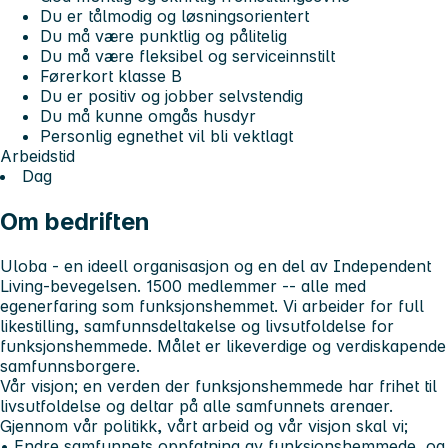
Du er tålmodig og løsningsorientert
Du må være punktlig og pålitelig
Du må være fleksibel og serviceinnstilt
Førerkort klasse B
Du er positiv og jobber selvstendig
Du må kunne omgås husdyr
Personlig egnethet vil bli vektlagt
Arbeidstid
Dag
Om bedriften
Uloba - en ideell organisasjon og en del av Independent
Living-bevegelsen. 1500 medlemmer -- alle med
egenerfaring som funksjonshemmet. Vi arbeider for full
likestilling, samfunnsdeltakelse og livsutfoldelse for
funksjonshemmede. Målet er likeverdige og verdiskapende
samfunnsborgere.
Vår visjon; en verden der funksjonshemmede har frihet til
livsutfoldelse og deltar på alle samfunnets arenaer.
Gjennom vår politikk, vårt arbeid og vår visjon skal vi;
• Endre samfunnets oppfatning av funksjonshemmede, og