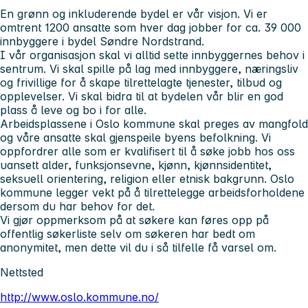
En grønn og inkluderende bydel er vår visjon. Vi er
omtrent 1200 ansatte som hver dag jobber for ca. 39 000
innbyggere i bydel Søndre Nordstrand.
I vår organisasjon skal vi alltid sette innbyggernes behov i
sentrum. Vi skal spille på lag med innbyggere, næringsliv
og frivillige for å skape tilrettelagte tjenester, tilbud og
opplevelser. Vi skal bidra til at bydelen vår blir en god
plass å leve og bo i for alle.
Arbeidsplassene i Oslo kommune skal preges av mangfold
og våre ansatte skal gjenspeile byens befolkning. Vi
oppfordrer alle som er kvalifisert til å søke jobb hos oss
uansett alder, funksjonsevne, kjønn, kjønnsidentitet,
seksuell orientering, religion eller etnisk bakgrunn. Oslo
kommune legger vekt på å tilrettelegge arbeidsforholdene
dersom du har behov for det.
Vi gjør oppmerksom på at søkere kan føres opp på
offentlig søkerliste selv om søkeren har bedt om
anonymitet, men dette vil du i så tilfelle få varsel om.
Nettsted
http://www.oslo.kommune.no/