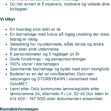
Du har evnen til å inspirere, motivere og veilede dine
kollegaer
Vi tilbyr
En hverdag som aldri er lik
En barnehage med fokus på faglig utvikling der alles
bidrag er viktig
Veiledning for nyutdannede, både første og andre
året etter endt utdannelse
8 personalmøter og 5 fagdager pr år
Gode forsikrings - og pensjonsordninger
100% styrer i barnehagen
Spennende barnehage og bydel med stort mangfold
Bydelen er en del av områdeløftet: Oslo-sør-
satsningen og STORBYBARN i samarbeid med
OsloMET.
Lønn etter Oslo kommunes lønnsregulativ etter
lønnsramme 24, alternativ 9 i Ltr. 32-45 (for tiden kr.
614 600 - 767 500) etter dokumentert ansiennitet.
Kontaktinformasjon