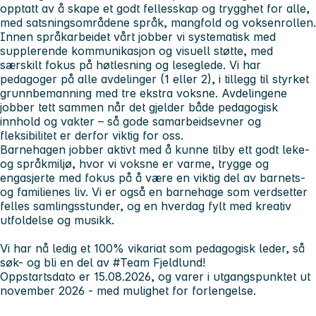
opptatt av å skape et godt fellesskap og trygghet for alle,
med satsningsområdene språk, mangfold og voksenrollen.
Innen språkarbeidet vårt jobber vi systematisk med
supplerende kommunikasjon og visuell støtte, med
særskilt fokus på høtlesning og leseglede. Vi har
pedagoger på alle avdelinger (1 eller 2), i tillegg til styrket
grunnbemanning med tre ekstra voksne. Avdelingene
jobber tett sammen når det gjelder både pedagogisk
innhold og vakter – så gode samarbeidsevner og
fleksibilitet er derfor viktig for oss.
Barnehagen jobber aktivt med å kunne tilby ett godt leke-
og språkmiljø, hvor vi voksne er varme, trygge og
engasjerte med fokus på å være en viktig del av barnets-
og familienes liv. Vi er også en barnehage som verdsetter
felles samlingsstunder, og en hverdag fylt med kreativ
utfoldelse og musikk.
Vi har nå ledig et 100% vikariat som pedagogisk leder, så
søk- og bli en del av #Team Fjeldlund!
Oppstartsdato er 15.08.2026, og varer i utgangspunktet ut
november 2026 - med mulighet for forlengelse.