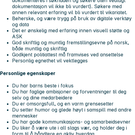
dokumenteres i søknaden og søkere uten vedlagt
dokumentasjon vil ikke bli vurdert). Søkere med
annen relevant erfaring vil bli vurdert til vikariatet.
Beherske, og være trygg på bruk av digitale verktøy
og data
Det er ønskelig med erfaring innen visuell støtte og
ASK
God skriftlig og muntlig fremstillingsevne på norsk,
både muntlig og skriftlig
Godkjent politiattest må framvises ved ansettelse
Personlig egnethet vil vektlegges
Personlige egenskaper
Du har barns beste i fokus
Du har faglige ambisjoner og forventninger til deg
selv og dine medarbeidere
Du er omsorgsfull, og en varm grensesetter
Du setter humor og glede høyt i samspill med andre
mennesker
Du har gode kommunikasjons- og samarbeidsevner
Du liker å være ute i all slags vær, og holder deg i
form til å håndtere en aktiv hverdag