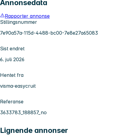
Annonsedata
Rapporter annonse
Stillingsnummer
7e90a57a-115d-4488-bc00-7e8e27a65083
Sist endret
6. juli 2026
Hentet fra
visma-easycruit
Referanse
3633783_188857_no
Lignende annonser