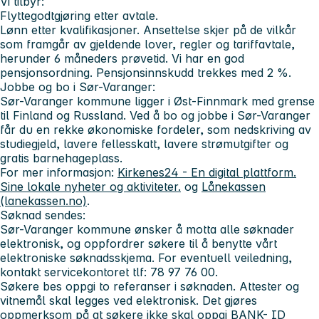
Vi tilbyr:
Flyttegodtgjøring etter avtale.
Lønn etter kvalifikasjoner. Ansettelse skjer på de vilkår
som framgår av gjeldende lover, regler og tariffavtale,
herunder 6 måneders prøvetid. Vi har en god
pensjonsordning. Pensjonsinnskudd trekkes med 2 %.
Jobbe og bo i Sør-Varanger:
Sør-Varanger kommune ligger i Øst-Finnmark med grense
til Finland og Russland. Ved å bo og jobbe i Sør-Varanger
får du en rekke økonomiske fordeler, som nedskriving av
studiegjeld, lavere fellesskatt, lavere strømutgifter og
gratis barnehageplass.
For mer informasjon:
Kirkenes24 - En digital plattform.
Sine lokale nyheter og aktiviteter.
og
Lånekassen
(lanekassen.no)
.
Søknad sendes:
Sør-Varanger kommune ønsker å motta alle søknader
elektronisk, og oppfordrer søkere til å benytte vårt
elektroniske søknadsskjema. For eventuell veiledning,
kontakt servicekontoret tlf: 78 97 76 00.
Søkere bes oppgi to referanser i søknaden. Attester og
vitnemål skal legges ved elektronisk. Det gjøres
oppmerksom på at søkere ikke skal oppgi BANK- ID