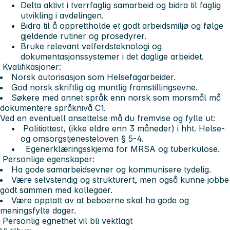
Delta aktivt i tverrfaglig samarbeid og bidra til faglig
utvikling i avdelingen.
Bidra til å opprettholde et godt arbeidsmiljø og følge
gjeldende rutiner og prosedyrer.
Bruke relevant velferdsteknologi og
dokumentasjonssystemer i det daglige arbeidet.
Kvalifikasjoner:
Norsk autorisasjon som Helsefagarbeider.
God norsk skriftlig og muntlig framstillingsevne.
Søkere med annet språk enn norsk som morsmål må
dokumentere språknivå C1.
Ved en eventuell ansettelse må du fremvise og fylle ut:
Politiattest, (ikke eldre enn 3 måneder) i hht. Helse-
og omsorgstjenesteloven § 5-4.
Egenerklæringsskjema for MRSA og tuberkulose.
Personlige egenskaper:
Ha gode samarbeidsevner og kommunisere tydelig.
Være selvstendig og strukturert, men også kunne jobbe
godt sammen med kollegaer.
Være opptatt av at beboerne skal ha gode og
meningsfylte dager.
Personlig egnethet vil bli vektlagt