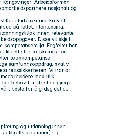
er Kongsvinger. Arbeidsformen
 samarbeidspartnere nasjonalt og
tiller stadig økende krav til
bud på feltet. Planlegging,
tdanningstiltak innen relevante
beidsoppgaver. Disse vil skje i
e kompetansemiljø. Fagfeltet har
t til rette for forsknings- og
 eller toppkompetanse.
iktige samfunnsoppdrag, skal vi
ta rettssikkerheten. Vi tror at
r medarbeidere med ulik
ar behov for tilrettelegging i
vårt beste for å gi deg det du
pplæring og utdanning innen
 politirettslige emner) og