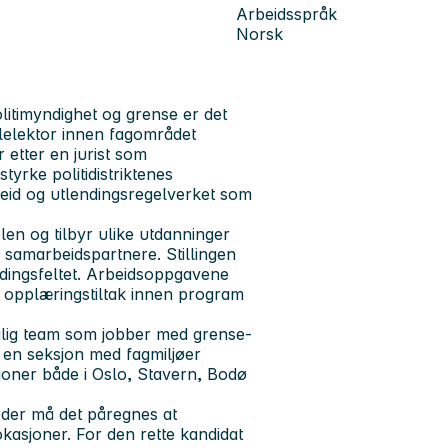
Arbeidsspråk
Norsk
politimyndighet og grense
er det
olelektor innen fagområdet
 etter en jurist som
styrke politidistriktenes
id og utlendingsregelverket som
len og tilbyr ulike utdanninger
s samarbeidspartnere. Stillingen
ndingsfeltet. Arbeidsoppgavene
og opplæringstiltak innen program
faglig team som jobber med grense-
v en seksjon med fagmiljøer
sjoner både i Oslo, Stavern, Bodø
oder må det påregnes at
kasjoner. For den rette kandidat