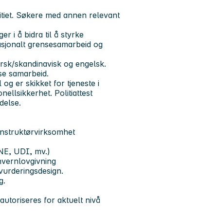
litiet. Søkere med annen relevant
r i å bidra til å styrke
asjonalt grensesamarbeid og
orsk/skandinavisk og engelsk.
kse samarbeid.
 og er skikket for tjeneste i
nellsikkerhet. Politiattest
edelse.
 instruktørvirksomhet
NE, UDI, mv.)
vernlovgivning
vurderingsdesign.
g.
utoriseres for aktuelt nivå