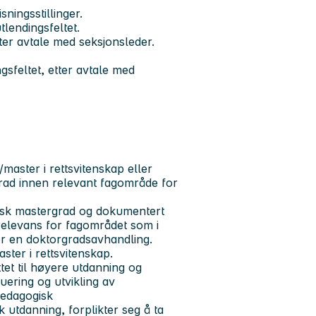
ningsstillinger.
lendingsfeltet.
ter avtale med seksjonsleder.
sfeltet, etter avtale med
aster i rettsvitenskap eller
ad innen relevant fagområde for
disk mastergrad og dokumentert
relevans for fagområdet som i
or en doktorgradsavhandling.
ter i rettsvitenskap.
t til høyere utdanning og
uering og utvikling av
pedagogisk
utdanning, forplikter seg å ta