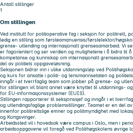
Antall stillinger
1
Om stillingen
Ved
institutt for politioperative fag
i seksjon for
politirett, 
ledig en stilling som førsteamanuensis/førstelektor/høgsk
grense- utlending og internasjonalt grensesamarbeid. Vi ser
er fagorientert og ser verdien og mulighetene i å bidra til å 
kompetanse og kunnskap om internasjonalt grensesamarbe
del av politiets oppgaveløsning.
Seksjonen bidrar inn i ulike utdanningsløp ved Politihøgsko
og kurs for ansatte i politi- og lensmannsetaten og politiet
inngår i et tverrfaglig team som jobber på grense- og utle
for stillingen vil blant annet være knyttet til utdannings- 
for EU-informasjonssystemer (EUIS).
Stillingen rapporterer til seksjonssjef og inngår i et tverr
og utlendingsfaglige problemstillinger. Teamet er en del a
innenfor politirettslige emner og politimyndighet med loka
og Kongsvinger.
Arbeidssted vil i hovedsak være campus i Oslo, men i peri
arbeidsoppgavene vil foregå ved Politihøgskolens øvrige lo