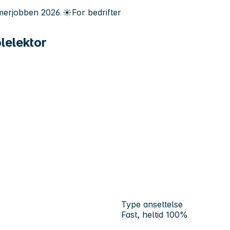
erjobben
2026
☀️
For bedrifter
lelektor
Type ansettelse
Fast, heltid 100%