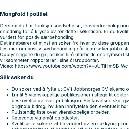
Mangfold i politiet
Dersom du har funksjonsnedsettelse, innvandrerbakgrunn el
anledning for å krysse av for dette i søknaden. Er du kvalifise
vurdert for positiv særbehandling.
Det innebærer at minst én søker fra hver av disse gruppene b
Les mer om positiv særbehandling når man søker jobb i st
Opplysningene du gir, brukes til å utarbeide anonymisert sta
virksomheter rapporterer i sine årsrapporter.
Video:
https://www.youtube.com/watch?v=uUTjHmSB_Wc
Slik søker du
Du søker ved å fylle ut CV i Jobbnorges CV-skjema 
Inntil 5 vitenskapelige publikasjoner i tillegg til dok
beskrivelse av hver publikasjon. Beskrivelsen skal gj
originale bidrag, hvilken innflytelse den eventuelt har 
Fullstendig liste over vitenskapelige arbeider.
Relevante vitnemål og attester.
Kvalifiserte søkere vil bli vurdert av en sakkyndig ko