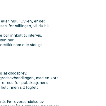
ler hull i CV-en, er det
rt for stillingen, vil du bli
lir innkalt til intervju.
aten
her
.
tistikk som alle statlige
og søknadsbrev.
torgradsavhandlingen, med en kort
øre rede for publikasjonens
hatt innen sitt fagfelt.
mité. Før oversendelse av