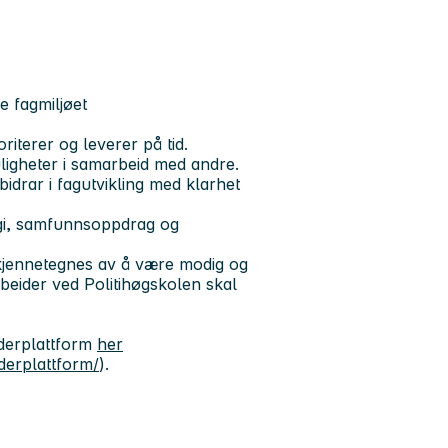
le fagmiljøet
riterer og leverer på tid.
uligheter i samarbeid med andre.
idrar i fagutvikling med klarhet
gi, samfunnsoppdrag og
u kjennetegnes av å være modig og
rbeider ved Politihøgskolen skal
iderplattform
her
iderplattform/
).