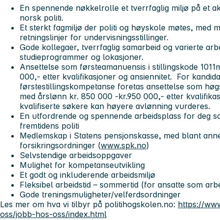
En spennende nøkkelrolle et tverrfaglig miljø på et ak
norsk politi.
Et sterkt fagmiljø der politi og høyskole møtes, med m
retningslinjer for undervisningsstillinger.
Gode kollegaer, tverrfaglig samarbeid og varierte ar
studieprogrammer og lokasjoner.
Ansettelse som førsteamanuensis i stillingskode 1011
000,- etter kvalifikasjoner og ansiennitet. For kandid
førstestillingskompetanse foretas ansettelse som høgs
med årslønn kr. 850 000 -kr.950 000,- etter kvalifikas
kvalifiserte søkere kan høyere avlønning vurderes.
En utfordrende og spennende arbeidsplass for deg s
fremtidens politi
Medlemskap i Statens pensjonskasse, med blant anne
forsikringsordninger (
www.spk.no
)
Selvstendige arbeidsoppgaver
Mulighet for kompetanseutvikling
Et godt og inkluderende arbeidsmiljø
Fleksibel arbeidstid – sommertid (for ansatte som arbei
Gode treningsmuligheter/velferdsordninger
Les mer om hva vi tilbyr på politihogskolen.no:
https://ww
oss/jobb-hos-oss/index.html