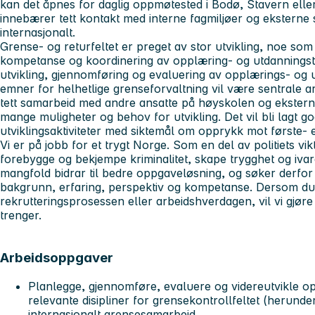
kan det åpnes for daglig oppmøtested i Bodø, Stavern ell
innebærer tett kontakt med interne fagmiljøer og eksterne
internasjonalt.
Grense- og returfeltet er preget av stor utvikling, noe som s
kompetanse og koordinering av opplæring- og utdanningstil
utvikling, gjennomføring og evaluering av opplærings- og u
emner for helhetlige grenseforvaltning vil være sentrale ar
tett samarbeid med andre ansatte på høyskolen og ekstern
mange muligheter og behov for utvikling. Det vil bli lagt god
utviklingsaktiviteter med siktemål om opprykk mot første-
Vi er på jobb for et trygt Norge. Som en del av politiets v
forebygge og bekjempe kriminalitet, skape trygghet og ivare
mangfold bidrar til bedre oppgaveløsning, og søker derfo
bakgrunn, erfaring, perspektiv og kompetanse. Dersom du h
rekrutteringsprosessen eller arbeidshverdagen, vil vi gjøre 
trenger.
Arbeidsoppgaver
Planlegge, gjennomføre, evaluere og videreutvikle o
relevante disipliner for grensekontrollfeltet (herunder
internasjonalt grensesamarbeid.