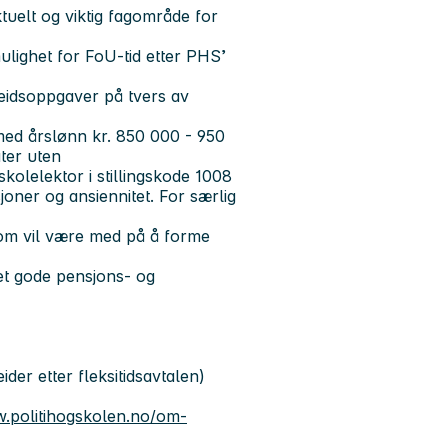
tuelt og viktig fagområde for
ulighet for FoU-tid etter PHS’
beidsoppgaver på tvers av
med årslønn kr. 850 000 - 950
ater uten
kolelektor i stillingskode 1008
joner og ansiennitet. For særlig
om vil være med på å forme
t gode pensjons- og
der etter fleksitidsavtalen)
w.politihogskolen.no/om-