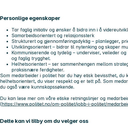
Personlige egenskaper
Tar faglig initiativ og ønsker å bidra inn i å videreutvik
Samarbeidsorientert og relasjonssterk
Strukturert og gjennomføringsdyktig – planlegger, prio
Utviklingsorientert – bidrar til nytenking og skaper m
Kommuniserende og tydelig – underviser, veileder og b
og faglig trygghet.
Helhetsorientert – ser sammenhengen mellom strate
praksisnære ferdigheter.
Som medarbeider i politiet har du høy etisk bevissthet, d
helhetsorientert, du viser respekt og er tett på. Som meda
du også være kunnskapssøkende.
Du kan lese mer om våre etiske retningslinjer og medarbe
(
https://www.politiet.no/om-politiet/jobb-i-politiet/medarbe
Dette kan vi tilby om du velger oss