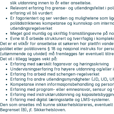
slik utdanning innen to år etter ansettelse.
Relevant erfaring fra grense- og utlendingsfeltet i po
erfaring vil bli vurdert
Er fagorientert og ser verdien og mulighetene som ligge
politidistriktenes kompetanse og kunnskap om intern
utlendingsregelverket
Meget god muntlig og skriftlig framstillingsevne på n
Evne til å arbeide strukturert og tverrfaglig i komple
Det er et vilkår for ansettelse at søkeren har plettfri vandel
politiet etter politilovens § 18 og nasjonal instruks for perso
(uttømmende og utvidet) må fremlegges før eventuell tiltr
Det vil i tillegg legges vekt på:
Erfaring med særskilt fagansvar og høringsskriving
Undervisningserfaring fra høyere utdanning og/eller
Erfaring fra arbeid med schengen-regelverket
Erfaring fra andre utlendingsmyndigheter (JD, UD, U
Kompetanse innen informasjonsbehandling og person
Erfaring med program- eller emneansvar, sensur og 
Erfaring med instruktørutdanning og kapasitetsbyggin
Erfaring med digital læringsstøtte og LMS-systemer.
Den som ansettes må kunne sikkerhetsklareres, eventuelt a
Begrenset (B), jf. Sikkerhetsloven.