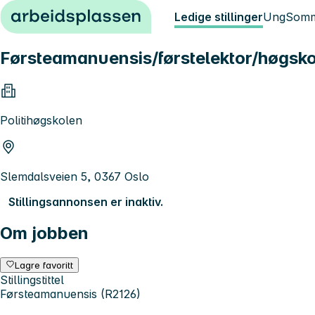
Hopp til innhold
Ledige stillinger
Ung
Somm
Førsteamanuensis/førstelektor/høgsko
Politihøgskolen
Slemdalsveien 5, 0367 Oslo
Stillingsannonsen er inaktiv.
Om jobben
Lagre favoritt
Stillingstittel
Førsteamanuensis (R2126)