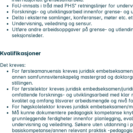
FoU-innsats i tråd med PHS’ retningslinjer for undervis
Forsknings- og utviklingsarbeid innenfor grense- og ut
Delta i eksterne samlinger, konferanser, møter etc. et
Undervisning, veiledning og sensur.
Utføre andre arbeidsoppgaver på grense- og utlending
seksjonsleder.
Kvalifikasjoner
Det kreves:
For førsteamanuensis kreves juridisk embetseksamen/m
annen samfunnsvitenskapelig mastergrad og doktorgr
stillingen.
For førstelektor kreves juridisk embedseksamen/juri
omfattende forsknings- og utviklingsarbeid med klar 
kvalitet og omfang tilsvarer arbeidsmengde og nivå f
For høgskolelektor kreves juridisk embetseksamen/mas
Må kunne dokumentere pedagogisk kompetanse knytte
grunnleggende ferdigheter innenfor planlegging, eval
undervisning og veiledning. Søkere uten utdanning i 
basiskompetanse/annen relevant praktisk -pedagogisk 