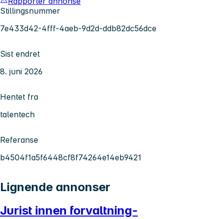
Rapporter annonse
Stillingsnummer
7e433d42-4fff-4aeb-9d2d-ddb82dc56dce
Sist endret
8. juni 2026
Hentet fra
talentech
Referanse
b4504f1a5f6448cf8f74264e14eb9421
Lignende annonser
Jurist innen forvaltning-