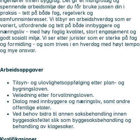
ingeniører innen byggfag. Det gir et mangfoldig og
spennende arbeidsmiljø der du får bruke jussen din i
praksis - tett på både fag, regelverk og
samfunnsinteresser. Vi tilbyr en arbeidshverdag som er
variert, utfordrende og tett på både innbyggere og
næringsliv - med høy faglig kvalitet, stort engasjement og
godt sosialt miljø. Vi ser etter jurister som er sterke på fag
og formidling - og som trives i en hverdag med høyt tempo
og mye ansvar.
Arbeidsoppgaver
Tilsyn- og ulovlighetsoppfølging etter plan- og
bygningsloven.
Veiledning etter forvaltningsloven.
Dialog med innbyggere og næringsliv, samt andre
offentlige etater.
Ved behov bidra til annen saksbehandling innen
byggesaksfeltet slik som byggesaksbehandling og
behandling av klagesaker.
Kvalifikasjoner