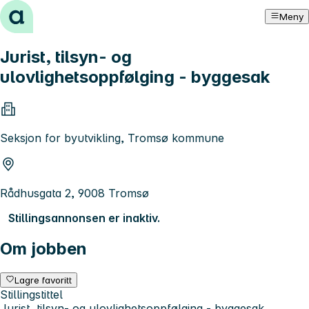
Hopp til innhold
Meny
Jurist, tilsyn- og
ulovlighetsoppfølging - byggesak
Seksjon for byutvikling, Tromsø kommune
Rådhusgata 2, 9008 Tromsø
Stillingsannonsen er inaktiv.
Om jobben
Lagre favoritt
Stillingstittel
Jurist, tilsyn- og ulovlighetsoppfølging - byggesak