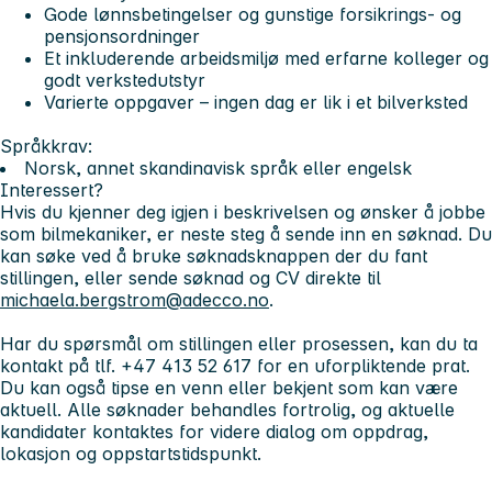
Gode lønnsbetingelser og gunstige forsikrings- og
pensjonsordninger
Et inkluderende arbeidsmiljø med erfarne kolleger og
godt verkstedutstyr
Varierte oppgaver – ingen dag er lik i et bilverksted
Språkkrav:
Norsk, annet skandinavisk språk eller engelsk
Interessert?
Hvis du kjenner deg igjen i beskrivelsen og ønsker å jobbe
som bilmekaniker, er neste steg å sende inn en søknad. Du
kan søke ved å bruke søknadsknappen der du fant
stillingen, eller sende søknad og CV direkte til
michaela.bergstrom@adecco.no
.
Har du spørsmål om stillingen eller prosessen, kan du ta
kontakt på tlf. +47 413 52 617 for en uforpliktende prat.
Du kan også tipse en venn eller bekjent som kan være
aktuell. Alle søknader behandles fortrolig, og aktuelle
kandidater kontaktes for videre dialog om oppdrag,
lokasjon og oppstartstidspunkt.