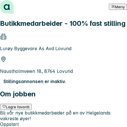
Hopp til innhold
Meny
Butikkmedarbeider - 100% fast stilling
Lurøy Byggevare As Avd Lovund
Naustholmveien 18, 8764 Lovund
Stillingsannonsen er inaktiv.
Om jobben
Lagre favoritt
Bli vår nye butikkmedarbeider på en av Helgelands
vakreste øyer!
Oppstart