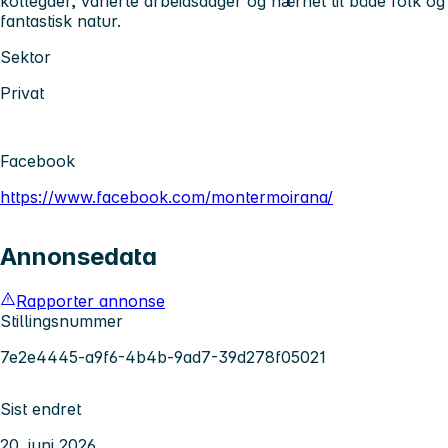
kollegaer, varierte arbeidsdager og nærhet til både folk og
fantastisk natur.
Sektor
Privat
Facebook
https://www.facebook.com/montermoirana/
Annonsedata
Rapporter annonse
Stillingsnummer
7e2e4445-a9f6-4b4b-9ad7-39d278f05021
Sist endret
20. juni 2026