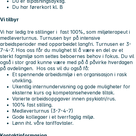
Du er tilpasningsdyktig.
Du har førerkort kl. B
Vi tilbyr
Vi har ledig tre stillinger i fast 100%, som miljøterapeut i
medleverturnus. Turnusen byr på intensive
arbeidsperioder med opparbeidet langfri. Turnusen er 3-
7-4-7. Hos oss får du mulighet til å være en del av et
sterkt fagmiljø som settes beboernes behov i fokus. Du vil
også i stor grad kunne være med på å påvirke hverdagen
på avdelingen. Hos oss vil du også få:
Et spennende arbeidsmiljø i en organisasjon i rask
utvikling.
Ukentlig internundervisning og gode muligheter for
eksterne kurs og kompetansehevende tiltak.
Varierte arbeidsoppgaver innen psykiatri/rus.
100% fast stilling.
Medleverturnus (3-7-4-7)
Gode kollegaer i et tverrfaglig miljø.
Lønn iht. våre tariffavtaler.
Kontaktinformasjon