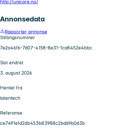
http://unicare.no/
Annonsedata
Rapporter annonse
Stillingsnummer
7e2a46f6-7d07-4158-8e31-1ca8452e4bbc
Sist endret
3. august 2026
Hentet fra
talentech
Referanse
ce7491e1d2db453b83988c2bd69b0d3b