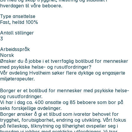
hverdagen til våre beboere.
Type ansettelse
Fast, heltid 100%
Antall stillinger
3
Arbeidsspråk
Norsk
Ønsker du å jobbe i et tverrfaglig botilbud for mennesker
med psykiske helse- og rusutfordringer?
Vår avdeling Hvalheim søker flere dyktige og engasjerte
miljøterapeuter.
Borger er et botilbud for mennesker med psykiske helse-
og rusutfordringer.
Vi har i dag ca. 400 ansatte og 85 beboere som bor på
seks forskjellige avdelinger.
Borger ønsker å gi et tilbud som ivaretar behovet for
trygghet, forutsigbarhet, endring og utvikling. Vårt fokus
på felleskap, tilknytning og tilhørighet avspeiler seg i
hvordan vi jobber med praktiske utfordringer. Vi tror