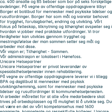
ca. 400 ansatte og 85 beboer som bor på seks forskjellige
avdelinger. På vegne av offentlige oppdragsgivere tilbyr
Borger et botilbud for mennesker med psykiske lidelser og
rusutfordringer. Borger har som mål og ivaretar behovet
for trygghet, forutsigbarhet, endring og utvikling. Vårt
fokus på felleskap, tilknytning og tilhørighet avspeiler seg i
hvordan vi jobber med praktiske utfordringer. Vi tror
ferdigheter kan utvikles gjennom trygghet og
mestringsfølelse der man sammen setter seg mål og
arbeider mot disse.
Vår visjon er;
Tilhørighet - Sammen
.
Vår administrasjon er lokalisert i Hønefoss.
Unicare Helsepartner
Unicare Helsepartner er privat leverandør av
spesialisthelsetjenester innen rehabilitering.
På vegne av offentlige oppdragsgivere leverer vi i tillegg
BPA og dagtilbud til mennesker med psykisk
utviklingshemming, samt for mennesker med psykiske
lidelser og rusutfordringer til kommunehelsetjenesten.
Vi arbeider målrettet for at alle våre medarbeidere skal
trives på arbeidsplassen og få mulighet til å utvikle seg. Du
vil være en del av vårt kompetansehus med 1600
engasjerte, kompetente og respektfulle kolleger. Unicare