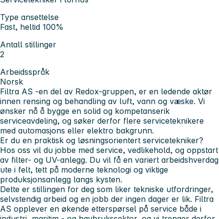
Type ansettelse
Fast, heltid 100%
Antall stillinger
2
Arbeidsspråk
Norsk
Filtra AS -en del av Redox-gruppen, er en ledende aktør
innen rensing og behandling av luft, vann og væske. Vi
ønsker nå å bygge en solid og kompetanserik
serviceavdeling, og søker derfor flere serviceteknikere
med automasjons eller elektro bakgrunn.
Er du en praktisk og løsningsorientert servicetekniker?
Hos oss vil du jobbe med service, vedlikehold, og oppstart
av filter- og UV-anlegg. Du vil få en variert arbeidshverdag
ute i felt, tett på moderne teknologi og viktige
produksjonsanlegg langs kysten.
Dette er stillingen for deg som liker tekniske utfordringer,
selvstendig arbeid og en jobb der ingen dager er lik. Filtra
AS opplever en økende etterspørsel på service både i
industri, maritim - og havbrukssektor, og vi trenger derfor