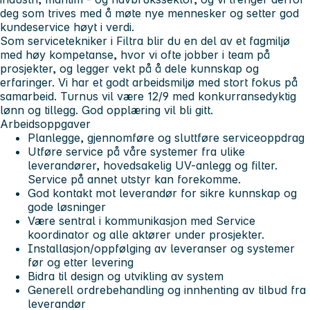
deg som trives med å møte nye mennesker og setter god
kundeservice høyt i verdi.
Som servicetekniker i Filtra blir du en del av et fagmiljø
med høy kompetanse, hvor vi ofte jobber i team på
prosjekter, og legger vekt på å dele kunnskap og
erfaringer. Vi har et godt arbeidsmiljø med stort fokus på
samarbeid. Turnus vil være 12/9 med konkurransedyktig
lønn og tillegg. God opplæring vil bli gitt.
Arbeidsoppgaver
Planlegge, gjennomføre og sluttføre serviceoppdrag
Utføre service på våre systemer fra ulike
leverandører, hovedsakelig UV-anlegg og filter.
Service på annet utstyr kan forekomme.
God kontakt mot leverandør for sikre kunnskap og
gode løsninger
Være sentral i kommunikasjon med Service
koordinator og alle aktører under prosjekter.
Installasjon/oppfølging av leveranser og systemer
før og etter levering
Bidra til design og utvikling av system
Generell ordrebehandling og innhenting av tilbud fra
leverandør