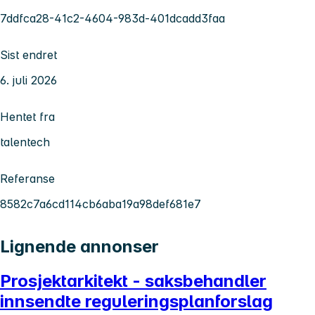
7ddfca28-41c2-4604-983d-401dcadd3faa
Sist endret
6. juli 2026
Hentet fra
talentech
Referanse
8582c7a6cd114cb6aba19a98def681e7
Lignende annonser
Prosjektarkitekt - saksbehandler
innsendte reguleringsplanforslag