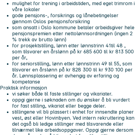
mulighet for trening i arbeidstiden, med eget trimrom i
våre lokaler
gode pensjons-, forsikrings og lånebetingelser
gjennom Oslos pensjonsforsikring
som ansatt i Oslo kommune betaler arbeidsgiver hele
pensjonspremien etter nettolønnsordningen (ingen 2
% trekk av brutto lønn)
for prosjektstilling, lønn etter lønnstrinn 41til 48 ,
som tilsvarer en årslønn på kr 685 600 til kr 813 500
per år,
for seniorstilling, lønn etter lønnstrinn 49 til 55, som
tilsvarer en årslønn på kr 828 300 til kr 930 100 per
år. Lønnsplassering er avhengig av erfaring og
kompetanse
Praktisk informasjon
vi søker både til faste stillinger og vikariater.
oppgi gjerne i søknaden om du ønsker å bli vurdert
for fast stilling, vikariat eller begge deler.
stillingene vil bli plassert i enhet for innsendte planer
vest, øst eller Hovinbyen. Ved intern rekruttering kan
det også bli ledige stillinger med tilsvarende eller
tilnærmet like arbeidsoppgaver. Oppgi gjerne dersom