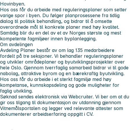
Hovinbyen.
Hos oss får du arbeide med reguleringsplaner som setter
varige spor i byen. Du følger planprosessene fra tidlig
dialog til politisk behandling, og bidrar til å omsette
overordnede mål til konkrete planer med høy kvalitet.
Samtidig blir du en del av et av Norges største og mest
kompetente fagmiljøer innen byplanlegging.
Om avdelingen
Avdeling Planer består av om lag 135 medarbeidere
fordelt på tre seksjoner. Vi behandler reguleringsplaner
og utvikler områdeplaner og byutviklingsprosjekter over
hele Oslo. Gjennom tverrfaglig samarbeid bidrar vi til gode
nabolag, attraktive byrom og en bærekraftig byutvikling.
Hos oss får du arbeide i et sterkt fagmiljø med høy
kompetanse, kunnskapsdeling og gode muligheter for
faglig utvikling.
Søknad sendes elektronisk via Webcruiter. Vi ber om at du
gir oss tilgang til dokumentasjon av utdanning gjennom
Vitnemålsportalen og legger ved relevante attester som
dokumenterer arbeidserfaring oppgitt i CV.