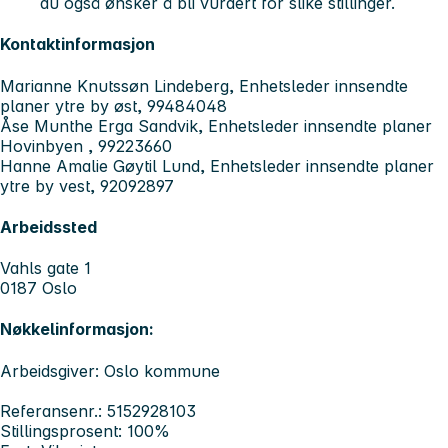
du også ønsker å bli vurdert for slike stillinger.
Kontaktinformasjon
Marianne Knutssøn Lindeberg, Enhetsleder innsendte
planer ytre by øst, 99484048
Åse Munthe Erga Sandvik, Enhetsleder innsendte planer
Hovinbyen , 99223660
Hanne Amalie Gøytil Lund, Enhetsleder innsendte planer
ytre by vest, 92092897
Arbeidssted
Vahls gate 1
0187 Oslo
Nøkkelinformasjon:
Arbeidsgiver: Oslo kommune
Referansenr.: 5152928103
Stillingsprosent: 100%