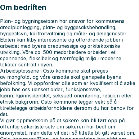
Om bedriften
Plan- og bygningsetaten har ansvar for kommunens
arealplanlegging, plan- og byggesaksbehandling,
byggetilsyn, kartforvaltning og måle- og deletjenester.
Etaten kan tilby interessante og utfordrende jobber i
arbeidet med byens arealmessige og arkitektoniske
utvikling. Våre ca. 500 medarbeidere arbeider i et
spennende, fleksibelt og tverrfaglig miljø i moderne
lokaler sentralt i byen.
Arbeidsplassene i Oslo kommune skal preges
av mangfold, og våre ansatte skal gjenspeile byens
befolkning. Vi oppfordrer alle som er kvalifisert til å søke
jobb hos oss uansett alder, funksjonsevne,
kjønn, kjønnsidentitet, seksuell orientering, religion eller
etnisk bakgrunn. Oslo kommune legger vekt på å
tilrettelegge arbeidsforholdene dersom du har behov for
det.
Vi gjør oppmerksom på at søkere kan bli ført opp på
offentlig søkerliste selv om søkeren har bedt om
anonymitet, men dette vil det i så tilfelle bli gitt varsel om.