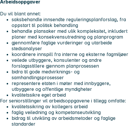
Arbeidsoppgaver
Du vil blant annet:
saksbehandle innsendte reguleringsplanforslag, fra
oppstart til politisk behandling
behandle plansaker med ulik kompleksitet, inkludert
planer med konsekvensutredning og planprogram
gjennomføre faglige vurderinger og utarbeide
stedsanalyser
koordinere innspill fra interne og eksterne fagmiljøer
veilede utbyggere, konsulenter og andre
forslagsstillere gjennom planprosessen
bidra til gode medvirknings- og
samhandlingsprosesser
representere etaten i møter med innbyggere,
utbyggere og offentlige myndigheter
kvalitetssikre eget arbeid
For seniorstillinger vil arbeidsoppgavene i tillegg omfatte:
kvalitetssikring av kollegers arbeid
faglig veiledning og kompetanseutvikling
bidrag til utvikling av arbeidsmetoder og faglige
standarder