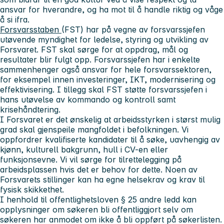
ansvar for hverandre, og ha mot til å handle riktig og våge
å si ifra.
Forsvarsstaben
(FST) har på vegne av forsvarssjefen
utøvende myndighet for ledelse, styring og utvikling av
Forsvaret. FST skal sørge for at oppdrag, mål og
resultater blir fulgt opp. Forsvarssjefen har i enkelte
sammenhenger også ansvar for hele forsvarssektoren,
for eksempel innen investeringer, IKT, modernisering og
effektivisering. I tillegg skal FST støtte forsvarssjefen i
hans utøvelse av kommando og kontroll samt
krisehåndtering.
I Forsvaret er det ønskelig at arbeidsstyrken i størst mulig
grad skal gjenspeile mangfoldet i befolkningen. Vi
oppfordrer kvalifiserte kandidater til å søke, uavhengig av
kjønn, kulturell bakgrunn, hull i CV-en eller
funksjonsevne. Vi vil sørge for tilrettelegging på
arbeidsplassen hvis det er behov for dette. Noen av
Forsvarets stillinger kan ha egne helsekrav og krav til
fysisk skikkethet.
I henhold til offentlighetsloven § 25 andre ledd kan
opplysninger om søkeren bli offentliggjort selv om
søkeren har anmodet om ikke å bli oppført på søkerlisten.