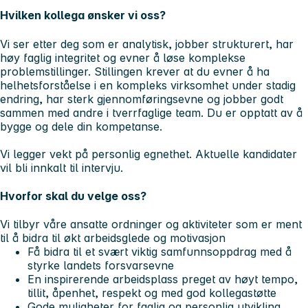
Hvilken kollega ønsker vi oss?
Vi ser etter deg som er analytisk, jobber strukturert, har
høy faglig integritet og evner å løse komplekse
problemstillinger. Stillingen krever at du evner å ha
helhetsforståelse i en kompleks virksomhet under stadig
endring, har sterk gjennomføringsevne og jobber godt
sammen med andre i tverrfaglige team. Du er opptatt av å
bygge og dele din kompetanse.
Vi legger vekt på personlig egnethet. Aktuelle kandidater
vil bli innkalt til intervju.
Hvorfor skal du velge oss?
Vi tilbyr våre ansatte ordninger og aktiviteter som er ment
til å bidra til økt arbeidsglede og motivasjon
Få bidra til et svært viktig samfunnsoppdrag med å
styrke landets forsvarsevne
En inspirerende arbeidsplass preget av høyt tempo,
tillit, åpenhet, respekt og med god kollegastøtte
Gode muligheter for faglig og personlig utvikling