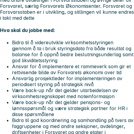
Forsvaret, særlig Forsvarets Økonomisenter. Forsvaret og
Forsvarsstaben er i utvikling, og stillingen vil kunne endres
i takt med dette
Hva skal du jobbe med:
Bidra til å videreutvikle virksomhetsstyringen
gjennom å ta i bruk styringsdata fra både resultat og
balanse for å oppnå bedre beslutningsunderlag samt
god likviditetsstyring
Ansvar for å implementere et rammeverk som gir et
rettvisende bilde av Forsvarets økonomi over tid
Ansvarlig prosjektleder for implementeringen av
periodisert styring på strategisk nivå
Være back-up når det gjelder utarbeidelsen av
virksomhetsregnskapet med noteinformasjon
Være back-up når det gjelder pensjons- og
lønnsspørsmål og være strategisk partner for HR i
disse spørsmålene
Bidra til god koordinering og samhandling på tvers av
faggruppene og med andre seksjoner, avdelinger,
driftsenheter i Forsvaret og andre etater i