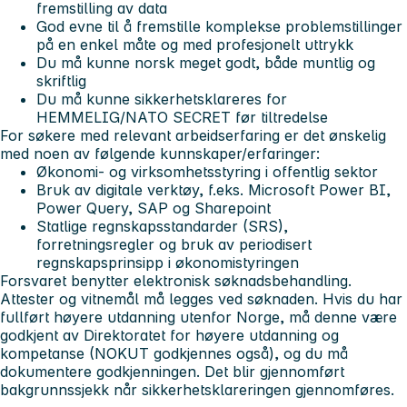
fremstilling av data
God evne til å fremstille komplekse problemstillinger
på en enkel måte og med profesjonelt uttrykk
Du må kunne norsk meget godt, både muntlig og
skriftlig
Du må kunne sikkerhetsklareres for
HEMMELIG/NATO SECRET før tiltredelse
For søkere med relevant arbeidserfaring er det ønskelig
med noen av følgende kunnskaper/erfaringer:
Økonomi- og virksomhetsstyring i offentlig sektor
Bruk av digitale verktøy, f.eks. Microsoft Power BI,
Power Query, SAP og Sharepoint
Statlige regnskapsstandarder (SRS),
forretningsregler og bruk av periodisert
regnskapsprinsipp i økonomistyringen
Forsvaret benytter elektronisk søknadsbehandling.
Attester og vitnemål må legges ved søknaden. Hvis du har
fullført høyere utdanning utenfor Norge, må denne være
godkjent av Direktoratet for høyere utdanning og
kompetanse (NOKUT godkjennes også), og du må
dokumentere godkjenningen. Det blir gjennomført
bakgrunnssjekk når sikkerhetsklareringen gjennomføres.