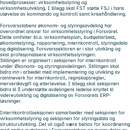
hovedprosesser: virksomhetsstyring og
virksomhetsutvikling. I tillegg skal FST støtte FSJ i hans
utøvelse av kommando og kontroll samt krisehåndtering.
Forsvarsstabens økonomi- og styringsavdeling har
overordnet ansvar for virksomhetsstyring i Forsvaret.
Dette omfatter bl.a. virksomhetsplan, budsjettarbeid,
økonomistyring, rapportering, internkontroll, styringsdata
og digitalisering. Forsvarssektoren er i stor utvikling og
skal profesjonalisere virksomhetsstyringen.
Stillingen er organisert i seksjonen for internkontroll
under Økonomi- og styringsavdelingen. Stillingen skal
bidra inn i arbeidet med implementering og utvikling av
rammeverk for internkontroll, regnskapsregler,
merverdiavgift og etterlevelse. I tillegg skal seksjonen
bidra til å understøtte avdelingens ledelse knyttet til
videreutvikling og digitalisering av Forsvarets ERP-
løsninger.
Internkontrollseksjonen samarbeider med seksjonen for
virksomhetsstyring og seksjonen for styringsdata og
strukturutvikling. Det vil også være behov for koordinering
med andre avdelinger i Forsvarsstaben og øvrige deler av