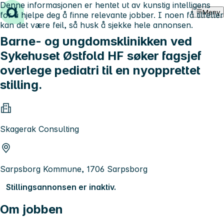
Denne informasjonen er hentet ut av kunstig intelligens
Hopp til innhold
Meny
for å hjelpe deg å finne relevante jobber. I noen få tilfeller
kan det være feil, så husk å sjekke hele annonsen.
Barne- og ungdomsklinikken ved
Sykehuset Østfold HF søker fagsjef
overlege pediatri til en nyopprettet
stilling.
Skagerak Consulting
Sarpsborg Kommune, 1706 Sarpsborg
Stillingsannonsen er inaktiv.
Om jobben