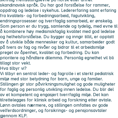
skandinavisk språk. Du har god forståelse for rammer,
oppdrag og ledelse i sykehus. Ledererfaring samt erfaring
fra kvalitets- og forbedringsarbeid, fagutvikling,
endringsprosesser og tverrfaglig samarbeid, er ønskelig.
Som person er du trygg, samlende og tydelig, med evne til
å kombinere høy medisinskfaglig kvalitet med god ledelse
og helhetsforståelse. Du bygger og inngir tillit, er opptatt
av å utvikle både mennesker og kultur, samarbeider godt
på tvers av fag og nivåer og bidrar til et arbeidsmiljø
preget av åpenhet, kvalitet og forbedring. Du kan
prioritere og håndtere dilemma. Personlig egnethet vil bli
tillagt stor vekt.
Hva tilbyr vi?
Vi tilbyr en sentral leder- og fagrolle i et sterkt pediatrisk
miljø med stor betydning for barn, unge og familier.
Stillingen gir stor påvirkningsmulighet og gode muligheter
for faglig og personlig utvikling innen ledelse. Du blir del
av et kompetent og engasjert tverrfaglig miljø. Det kan
tilrettelegges for klinisk arbeid og forskning etter avtale.
Lønn avtales nærmere, og stillingen omfattes av gode
velferdsordninger, og forsikrings- og pensjonsavtaler
gjennom KLP.