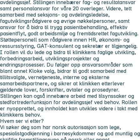
avdelingssjef. Stillingen innebærer fag- og resultatansvar
samt personalansvar for våre 20 overleger. Videre, tett
samarbeid med seksjons- og avdelingsledelse,
fagutviklingsrådgivere og øvrige nøkkelpersoner, samt
ansvar for å bidra til trygg pasientbehandling, effektiv
pasientflyt, godt arbeidsmiljø og fremtidsrettet fagutvikling.
Støttepersonell som rådgivere innen HR, økonomi- og
ressursstyring, GAT-konsulent og sekretær er tilgjengelig.
I rollen vil du lede og bidra til klinikkens faglige utvikling,
forbedringsarbeid, utviklingsprosjekter og
endringsprosesser. Du følger opp ansvarsområder som
blant annet Kloke valg, bidrar til godt samarbeid med
tillitsvalgte, vernetjeneste, interne og eksterne
samarbeidspartnere, og sikrer at klinikken etterlever
gjeldende lover, forskrifter, avtaler og prosedyrer.
Stillingen kan også innebære arbeid med tilsynssaker og
stedfortrederfunksjon for avdelingssjef ved behov. Rollen
er nyopprettet, og innholdet kan utvikles videre i takt med
klinikkens behov.
Hvem ser vi etter?
Vi søker deg som har norsk autorisasjon som lege,
spesialistgodkjenning i barnesykdommer og god muntlig og
skriftlig fremstillingsevne på norsk eller annet