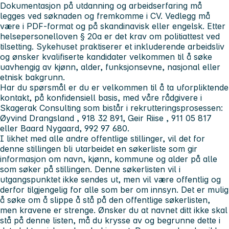
Dokumentasjon på utdanning og arbeidserfaring må
legges ved søknaden og fremkomme i CV. Vedlegg må
være i PDF-format og på skandinavisk eller engelsk. Etter
helsepersonelloven § 20a er det krav om politiattest ved
tilsetting. Sykehuset praktiserer et inkluderende arbeidsliv
og ønsker kvalifiserte kandidater velkommen til å søke
uavhengig av kjønn, alder, funksjonsevne, nasjonal eller
etnisk bakgrunn.
Har du spørsmål er du er velkommen til å ta uforpliktende
kontakt, på konfidensiell basis, med våre rådgivere i
Skagerak Consulting
som bistår i rekrutteringsprosessen:
Øyvind Drangsland
, 918 32 891,
Geir Riise
, 911 05 817
eller
Baard Nygaard
, 992 97 680.
I likhet med alle andre offentlige stillinger, vil det for
denne stillingen bli utarbeidet en søkerliste som gir
informasjon om navn, kjønn, kommune og alder på alle
som søker på stillingen. Denne søkerlisten vil i
utgangspunktet ikke sendes ut, men vil være offentlig og
derfor tilgjengelig for alle som ber om innsyn. Det er mulig
å søke om å slippe å stå på den offentlige søkerlisten,
men kravene er strenge. Ønsker du at navnet ditt ikke skal
stå på denne listen, må du krysse av og begrunne dette i