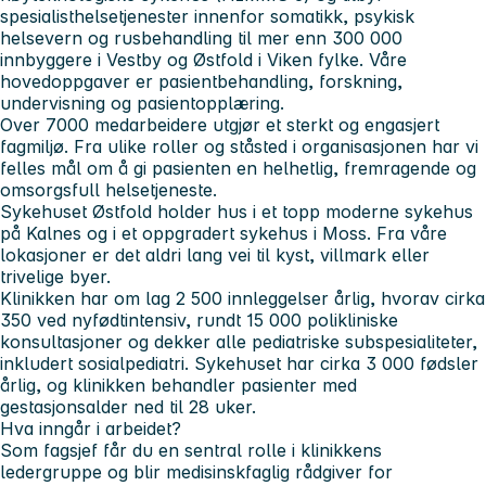
spesialisthelsetjenester innenfor somatikk, psykisk
helsevern og rusbehandling til mer enn 300 000
innbyggere i Vestby og Østfold i Viken fylke. Våre
hovedoppgaver er pasientbehandling, forskning,
undervisning og pasientopplæring.
Over 7000 medarbeidere utgjør et sterkt og engasjert
fagmiljø. Fra ulike roller og ståsted i organisasjonen har vi
felles mål om å gi pasienten en helhetlig, fremragende og
omsorgsfull helsetjeneste.
Sykehuset Østfold holder hus i et topp moderne sykehus
på Kalnes og i et oppgradert sykehus i Moss. Fra våre
lokasjoner er det aldri lang vei til kyst, villmark eller
trivelige byer.
Klinikken har om lag 2 500 innleggelser årlig, hvorav cirka
350 ved nyfødtintensiv, rundt 15 000 polikliniske
konsultasjoner og dekker alle pediatriske subspesialiteter,
inkludert sosialpediatri. Sykehuset har cirka 3 000 fødsler
årlig, og klinikken behandler pasienter med
gestasjonsalder ned til 28 uker.
Hva inngår i arbeidet?
Som fagsjef får du en sentral rolle i klinikkens
ledergruppe og blir medisinskfaglig rådgiver for