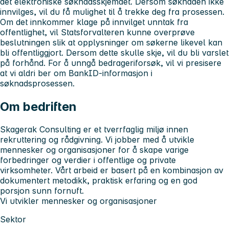
det elektroniske søknadsskjemaet. Dersom søknaden ikke
innvilges, vil du få mulighet til å trekke deg fra prosessen.
Om det innkommer klage på innvilget unntak fra
offentlighet, vil Statsforvalteren kunne overprøve
beslutningen slik at opplysninger om søkerne likevel kan
bli offentliggjort. Dersom dette skulle skje, vil du bli varslet
på forhånd.
For å unngå bedrageriforsøk, vil vi presisere
at vi aldri ber om BankID-informasjon i
søknadsprosessen.
Om bedriften
Skagerak Consulting er et tverrfaglig miljø innen
rekruttering og rådgivning. Vi jobber med å utvikle
mennesker og organisasjoner for å skape varige
forbedringer og verdier i offentlige og private
virksomheter. Vårt arbeid er basert på en kombinasjon av
dokumentert metodikk, praktisk erfaring og en god
porsjon sunn fornuft.
Vi utvikler mennesker og organisasjoner
Sektor