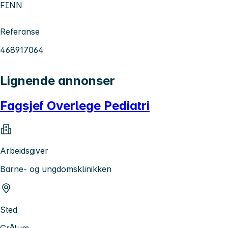
FINN
Referanse
468917064
Lignende annonser
Fagsjef Overlege Pediatri
Arbeidsgiver
Barne- og ungdomsklinikken
Sted
Grålum