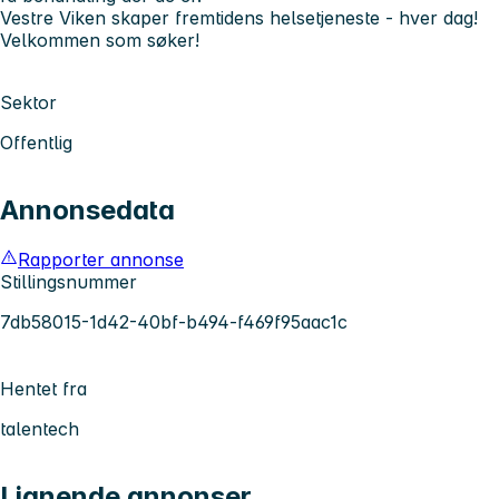
Vestre Viken skaper fremtidens helsetjeneste - hver dag!
Velkommen som søker!
Sektor
Offentlig
Annonsedata
Rapporter annonse
Stillingsnummer
7db58015-1d42-40bf-b494-f469f95aac1c
Hentet fra
talentech
Lignende annonser