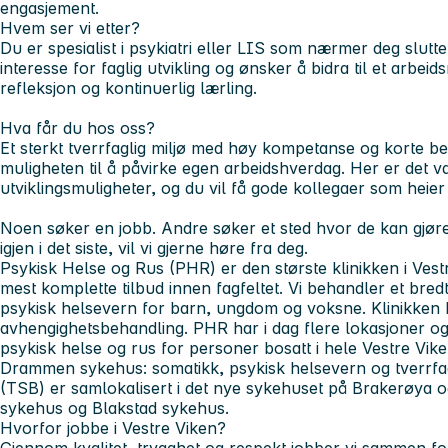
engasjement.
Hvem ser vi etter?
Du er spesialist i psykiatri eller LIS som nærmer deg slutte
interesse for faglig utvikling og ønsker å bidra til et arbei
refleksjon og kontinuerlig lærling.
Hva får du hos oss?
Et sterkt tverrfaglig miljø med høy kompetanse og korte be
muligheten til å påvirke egen arbeidshverdag. Her er det v
utviklingsmuligheter, og du vil få gode kollegaer som heie
Noen søker en jobb. Andre søker et sted hvor de kan gjøre 
igjen i det siste, vil vi gjerne høre fra deg.
Psykisk Helse og Rus (PHR) er den største klinikken i Vest
mest komplette tilbud innen fagfeltet. Vi behandler et bredt
psykisk helsevern for barn, ungdom og voksne. Klinikken 
avhengighetsbehandling. PHR har i dag flere lokasjoner og
psykisk helse og rus for personer bosatt i hele Vestre Vik
Drammen sykehus: somatikk, psykisk helsevern og tverrfag
(TSB) er samlokalisert i det nye sykehuset på Brakerøya 
sykehus og Blakstad sykehus.
Hvorfor jobbe i Vestre Viken?