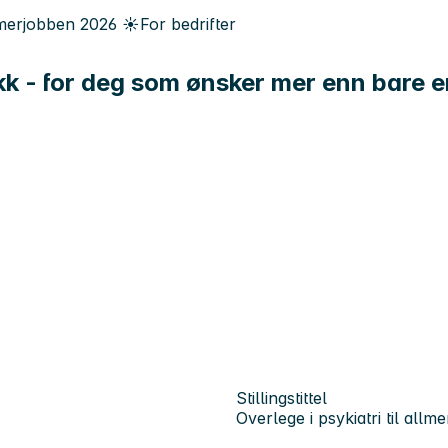
erjobben
2026
☀️
For bedrifter
nikk - for deg som ønsker mer enn bare 
Stillingstittel
Overlege i psykiatri til al