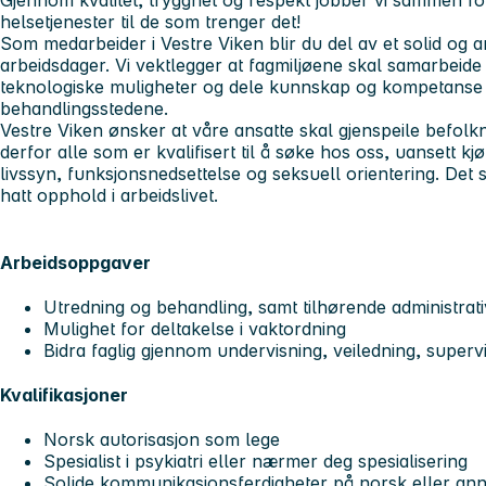
Gjennom kvalitet, trygghet og respekt jobber vi sammen for
helsetjenester til de som trenger det!
Som medarbeider i Vestre Viken blir du del av et solid og am
arbeidsdager. Vi vektlegger at fagmiljøene skal samarbeid
teknologiske muligheter og dele kunnskap og kompetanse 
behandlingsstedene.
Vestre Viken ønsker at våre ansatte skal gjenspeile befol
derfor alle som er kvalifisert til å søke hos oss, uansett kjøn
livssyn, funksjonsnedsettelse og seksuell orientering. De
hatt opphold i arbeidslivet.
Arbeidsoppgaver
Utredning og behandling, samt tilhørende administrat
Mulighet for deltakelse i vaktordning
Bidra faglig gjennom undervisning, veiledning, superv
Kvalifikasjoner
Norsk autorisasjon som lege
Spesialist i psykiatri eller nærmer deg spesialisering
Solide kommunikasjonsferdigheter på norsk eller ann