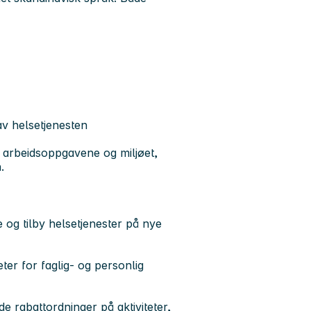
 av helsetjenesten
il arbeidsoppgavene og miljøet,
n.
e og tilby helsetjenester på nye
er for faglig- og personlig
 rabattordninger på aktiviteter,