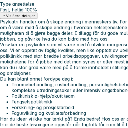
Type ansettelse
Fast, heltid 100%
Vis flere detaljer
Psykiatri handler om å skape endring i menneskers liv. Fo
om å være med å skape endring i hvordan helsetjenestene
muligheten til å gjøre begge deler. I tillegg får du gode mul
jobben, og påvirke hva du kan bidra med hos oss.
Vi søker en psykiater som vil være med å utvikle morgen
oss. Vi er opptatt av faglig kvalitet, men like opptatt av ut
poliklinikk med stor bredde i arbeidsoppgaver, utviklingsomr
mulighetene for å jobbe med det man synes er aller mest i
kan du i stor grad være med på å forme innholdet i stilling
og ambisjoner.
Du kan blant annet fordype deg i:
Traumebehandling, rusbehandling, personlighetsbeh
komplekse utredningssaker eller intensiv angstbehan
Poliklinisk ø-hjelp/akutt team
Fengselspoliklinikk
Forskning- og prosjektarbeid
Fagutvikling og kvalitetsforbedring
Har du ideer vi ikke har tenkt på? Enda bedre! Hos oss er det
tror de beste løsningene oppstår når fagfolk får rom til å b