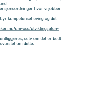
land
pensjonsordninger hvor vi jobber
ilbyr kompetanseheving og det
viken.no/om-oss/utviklingsplan-
ntliggjøres, selv om det er bedt
dsvarslet om dette.