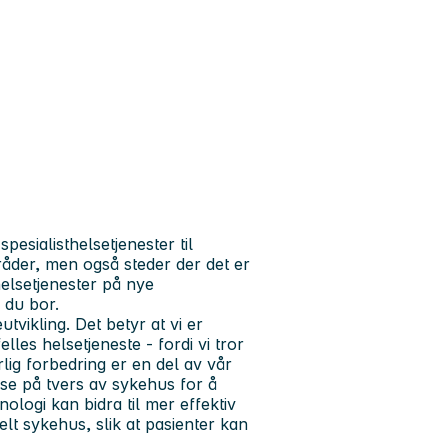
pesialisthelsetjenester til
der, men også steder der det er
helsetjenester på nye
 du bor.
tvikling. Det betyr at vi er
lles helsetjeneste - fordi vi tror
lig forbedring er en del av vår
se på tvers av sykehus for å
ologi kan bidra til mer effektiv
elt sykehus, slik at pasienter kan