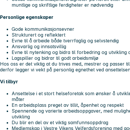
muntlige og skriftlige ferdigheter er nødvendig
Personlige egenskaper
Gode kommunikasjonsevner
Strukturert og reflektert
Evne til å arbeide både tverrfaglig og selvstendig
Ansvarlig og innsatsvillig
Evne til nytenking og bidra til forbedring og utvikling
Lagspiller og bidrar til godt arbeidsmiljø
Hos oss er det viktig at du trives med, mestrer og passer t
derfor legger vi vekt på personlig egnethet ved ansettelse
Vi tilbyr
Ansettelse i et stort helseforetak som ønsker å utvikl
måter
En arbeidsplass preget av tillit, åpenhet og respekt
Spennende og varierte arbeidsoppgaver, med mulighet
utvikling
Du blir en del av et viktig samfunnsoppdrag
Medlemskap i Vestre Vikens Velferdsforening med gode