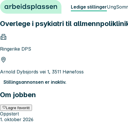
Hopp til innhold
Ledige stillinger
Ung
Somm
Overlege i psykiatri til allmennpolikli
Ringerike DPS
Arnold Dybsjords vei 1, 3511 Hønefoss
Stillingsannonsen er inaktiv.
Om jobben
Lagre favoritt
Oppstart
1. oktober 2026