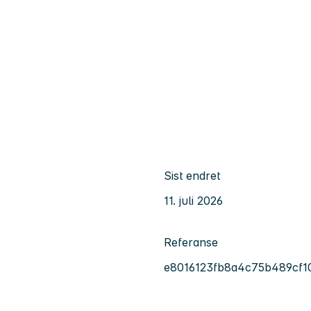
Sist endret
11. juli 2026
Referanse
e8016123fb8a4c75b489cf1