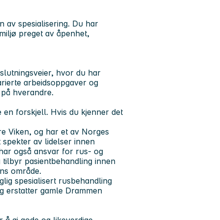
n av spesialisering. Du har
dsmiljø preget av åpenhet,
slutningsveier, hvor du har
arierte arbeidsoppgaver og
r på hverandre.
en forskjell. Hvis du kjenner det
re Viken, og har et av Norges
 spekter av lidelser innen
har også ansvar for rus- og
 tilbyr pasientbehandling innen
ens område.
lig spesialisert rusbehandling
og erstatter gamle Drammen