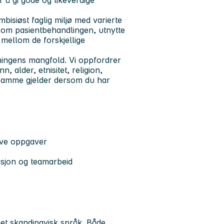
 å gi gode og likeverdige
bisiøst faglig miljø med varierte
e om pasientbehandlingen, utnytte
mellom de forskjellige
kningens mangfold. Vi oppfordrer
n, alder, etnisitet, religion,
t samme gjelder dersom du har
ive oppgaver
isjon og teamarbeid
et skandinavisk språk. Både