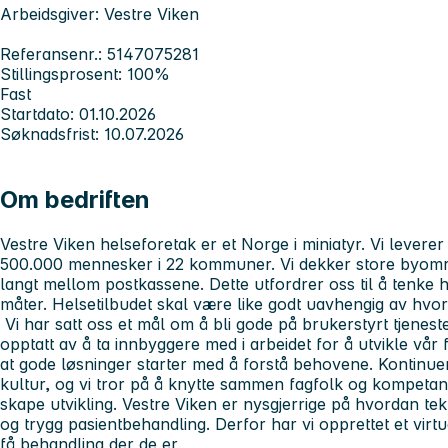
Arbeidsgiver: Vestre Viken
Referansenr.: 5147075281
Stillingsprosent: 100%
Fast
Startdato: 01.10.2026
Søknadsfrist: 10.07.2026
Om bedriften
Vestre Viken helseforetak er et Norge i miniatyr. Vi leverer s
500.000 mennesker i 22 kommuner. Vi dekker store byområ
langt mellom postkassene. Dette utfordrer oss til å tenke 
måter. Helsetilbudet skal være like godt uavhengig av hvor
Vi har satt oss et mål om å bli gode på brukerstyrt tjenesteu
opptatt av å ta innbyggere med i arbeidet for å utvikle vår fe
at gode løsninger starter med å forstå behovene. Kontinuer
kultur, og vi tror på å knytte sammen fagfolk og kompetan
skape utvikling. Vestre Viken er nysgjerrige på hvordan tekn
og trygg pasientbehandling. Derfor har vi opprettet et virtu
få behandling der de er.