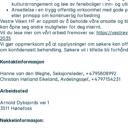
kulturarrangement og leie av ferieboliger i inn- og ut
Ansettelse i en trygg offentlig virksomhet med gode 
etter prinsipp om kontinuerlig forbedring
Vestre Viken HF er opptatt av å beholde våre ansatte og t
kan åpne seg andre muligheter for deg internt.
Vil du lese mer om vårt arbeid fremover se:
https://vestre
2035
Vi gjør oppmerksom på at opplysninger om søkere kan offe
om konfidensiell behandling. Søkere vil i tilfelle bli forhån
Kontaktinformasjon
Hanne van den Weghe, Seksjonsleder, +4795808992
Christian Hølland Eikeland, Avdelingssjef, +4797154231
Arbeidssted
Arnold Dybsjords vei 1
3511 Hønefoss
Nøkkelinformasjon: