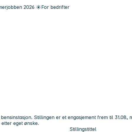
erjobben
2026
☀️
For bedrifter
r bensinstasjon. Stillingen er et engasjement frem til 31.08,
 etter eget ønske.
Stillingstittel