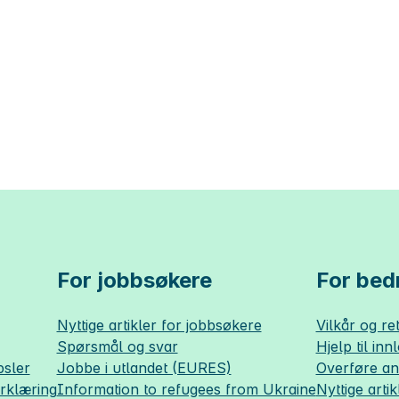
For jobbsøkere
For bedr
Nyttige artikler for jobbsøkere
Vilkår og ret
Spørsmål og svar
Hjelp til inn
sler
Jobbe i utlandet (EURES)
Overføre a
erklæring
Information to refugees from Ukraine
Nyttige artik