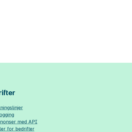
ifter
ningslinjer
logging
nnonser med API
ler for bedrifter