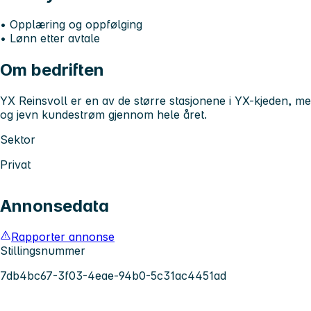
• Opplæring og oppfølging
• Lønn etter avtale
Om bedriften
YX Reinsvoll er en av de større stasjonene i YX-kjeden, med
og jevn kundestrøm gjennom hele året.
Sektor
Privat
Annonsedata
Rapporter annonse
Stillingsnummer
7db4bc67-3f03-4eae-94b0-5c31ac4451ad